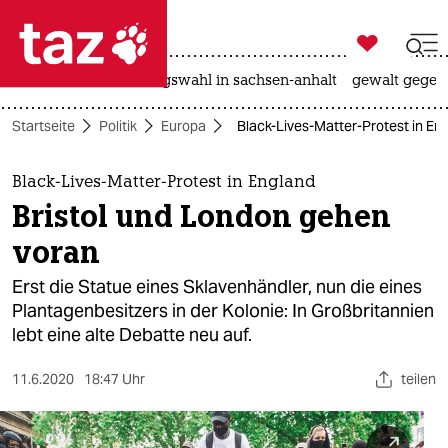

taz zahl ich
hitze
surfen
landtagswahl in sachsen-anhalt
gewalt gegen

taz zahl ich
Startseite
Politik
Europa
Black-Lives-Matter-Protest in En
taz zahl ich
themen
Black-Lives-Matter-Protest in England
Bristol und London gehen
politik
voran
öko
Erst die Statue eines Sklavenhändler, nun die eines
Plantagenbesitzers in der Kolonie: In Großbritannien
gesellschaft
lebt eine alte Debatte neu auf.
kultur
11.6.2020
18:47 Uhr
teilen
sport