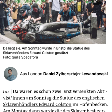
berlin
nord
wahrheit
verlag
verlag
Da liegt sie: Am Sonntag wurde in Bristol die Statue des
Sklavenhänders Edward Colston gestürzt
veranstaltungen
Foto: Giulia Spadafora
shop
fragen & hilfe
Aus London
Daniel Zylbersztajn-Lewandowski
unterstützen
taz
| Da waren es schon zwei. Erst versenkten Akti­
abo
vist*innen am Sonntag die Statue
des englischen
genossenschaft
Sklavenhändlers Edward Colston
im Hafen­becken.
Am Montag dann wurde die des Sklavenbesitzers