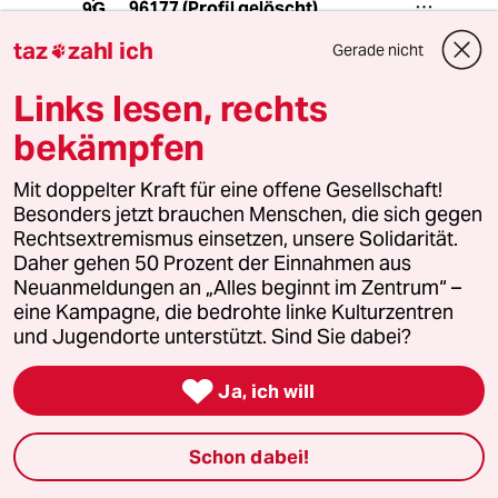
96177 (Profil gelöscht)
9G
13.06.2020
,
14:24 Uhr
taz
zahl ich
Gerade nicht

@rero:
Machiavelli schrieb:
Links lesen, rechts
bekämpfen
Sklaverei existiert seit Jahrtausenden
und existierte in Afrika lange bevor
Mit doppelter Kraft für eine offene Gesellschaft!
die Großbritannien als Staat
Besonders jetzt brauchen Menschen, die sich gegen
existierte.
Rechtsextremismus einsetzen, unsere Solidarität.
Daher gehen 50 Prozent der Einnahmen aus
Sie schreiben:
Neuanmeldungen an „Alles beginnt im Zentrum“ –
eine Kampagne, die bedrohte linke Kulturzentren
Die BPB erliegt in dem verlinkten
und Jugendorte unterstützt. Sind Sie dabei?
Artikel der Versuchung, ganz Afrika
über einen Kamm scheren zu wollen.

Das ist von vorneherein nicht
Ja, ich will
glaubhaft....
ich habe einen Absatz aus dem Trxt
Schon dabei!
zitiert, der sich auf das
Eigentumsrecht bezieht... wie