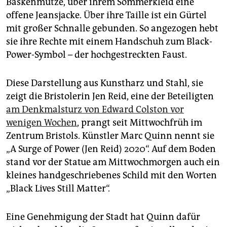
Baskenmütze, über ihrem Sommerkleid eine
epaper login
offene Jeansjacke. Über ihre Taille ist ein Gürtel
mit großer Schnalle gebunden. So angezogen hebt
sie ihre Rechte mit einem Handschuh zum Black-
Power-Symbol – der hochgestreckten Faust.
Diese Darstellung aus Kunstharz und Stahl, sie
zeigt die Bristolerin Jen Reid, eine der Beteiligten
am Denkmalsturz von Edward Colston vor
wenigen Wochen
, prangt seit Mittwochfrüh im
Zentrum Bristols. Künstler Marc Quinn nennt sie
„A Surge of Power (Jen Reid) 2020“. Auf dem Boden
stand vor der Statue am Mittwochmorgen auch ein
kleines handgeschriebenes Schild mit den Worten
„Black Lives Still Matter“.
Eine Genehmigung der Stadt hat Quinn dafür