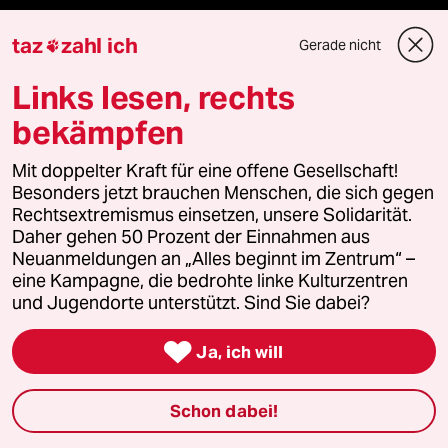
taz Archiv
taz
zahl ich
Gerade nicht

Links lesen, rechts
Mehr taz Angebote
bekämpfen
Mit doppelter Kraft für eine offene Gesellschaft!
Reisen
Besonders jetzt brauchen Menschen, die sich gegen
Rechtsextremismus einsetzen, unsere Solidarität.
Kantine
Daher gehen 50 Prozent der Einnahmen aus
Neuanmeldungen an „Alles beginnt im Zentrum“ –
eine Kampagne, die bedrohte linke Kulturzentren
Shop
und Jugendorte unterstützt. Sind Sie dabei?
Anzeigen

Ja, ich will
Schon dabei!
Fragen & Hilfe