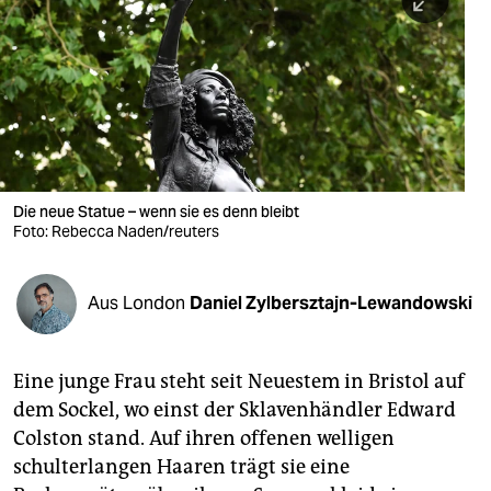
berlin
nord
wahrheit
verlag
verlag
Die neue Statue – wenn sie es denn bleibt
Foto: Rebecca Naden/reuters
veranstaltungen
shop
Aus London
Daniel Zylbersztajn-Lewandowski
fragen & hilfe
unterstützen
Eine junge Frau steht seit Neuestem in Bristol auf
dem Sockel, wo einst der Sklavenhändler Edward
abo
Colston stand. Auf ihren offenen welligen
genossenschaft
schulterlangen Haaren trägt sie eine