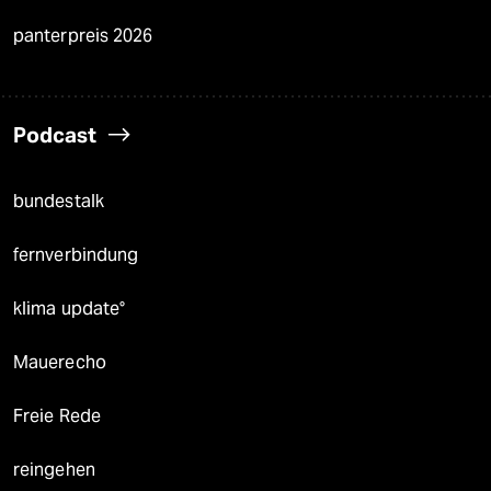
panterpreis 2026
Podcast
bundestalk
fernverbindung
klima update°
Mauerecho
Freie Rede
reingehen