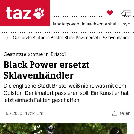

taz zahl ich
niedrigwasser
rente
landtagswahl in sachsen-anhalt
hybri

taz zahl ich
us
Gestürzte Statue in Bristol: Black Power ersetzt Sklavenhändler
taz zahl ich
themen
Gestürzte Statue in Bristol
Black Power ersetzt
politik
Sklavenhändler
öko
Die englische Stadt Bristol weiß nicht, was mit dem
Colston-Denkmalort passieren soll. Ein Künstler hat
gesellschaft
jetzt einfach Fakten geschaffen.
kultur
15.7.2020
17:14 Uhr
teilen
sport