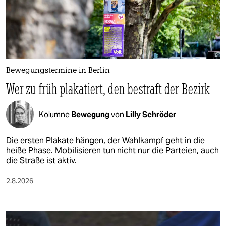
berlin
nord
wahrheit
verlag
Bewegungstermine in Berlin
Wer zu früh plakatiert, den bestraft der Bezirk
verlag
veranstaltungen
Kolumne
Bewegung
von
Lilly Schröder
shop
Die ersten Plakate hängen, der Wahlkampf geht in die
fragen & hilfe
heiße Phase. Mobilisieren tun nicht nur die Parteien, auch
die Straße ist aktiv.
unterstützen
2.8.2026
abo
genossenschaft