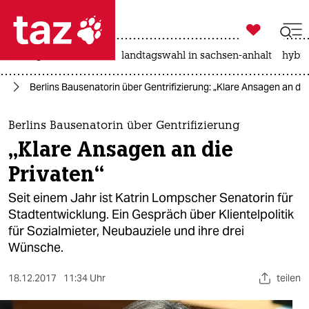

taz zahl ich
niedrigwasser
rente
landtagswahl in sachsen-anhalt
hybri

taz zahl ich
lin
Berlins Bausenatorin über Gentrifizierung: „Klare Ansagen an die
taz zahl ich
themen
Berlins Bausenatorin über Gentrifizierung
„Klare Ansagen an die
politik
Privaten“
öko
Seit einem Jahr ist Katrin Lompscher Senatorin für
Stadtentwicklung. Ein Gespräch über Klientelpolitik
gesellschaft
für Sozialmieter, Neubauziele und ihre drei
Wünsche.
kultur
sport
18.12.2017
11:34 Uhr
teilen