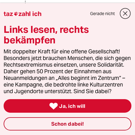
@Konrad Ohneland:
taz
zahl ich
Die Bahn ist teilweise verkaufswillig.
Gerade nicht

Ein Grundstück am Ostkreuz in
Links lesen, rechts
Friedrichshain steht derzeit zum
Verkauf. Der Bezirk ist nur nicht
bekämpfen
gewillt, den geforderten
Verkehrswert zu bezahlen.
Mit doppelter Kraft für eine offene Gesellschaft!
Besonders jetzt brauchen Menschen, die sich gegen
Rechtsextremismus einsetzen, unsere Solidarität.
Berlin liebt Wolkenkratzer
BL
Daher gehen 50 Prozent der Einnahmen aus
19.12.2017
,
09:55 Uhr
Neuanmeldungen an „Alles beginnt im Zentrum“ –
eine Kampagne, die bedrohte linke Kulturzentren
@DiMa:
und Jugendorte unterstützt. Sind Sie dabei?
Und der Bezirk wir von GRÜN und
stellvertretend von den LINKEN

geführt. Mit etwas Nachdenken
Ja, ich will
erkennt man schnell, dass diese
beiden politischen Gruppen hier reine
Schon dabei!
Klientelpolitik betreiben und dabei
die Angst mit Begrifflichkeiten wie