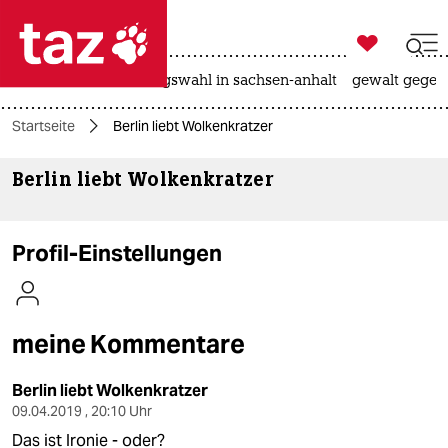

taz zahl ich
hitze
surfen
landtagswahl in sachsen-anhalt
gewalt gegen

taz zahl ich
Startseite
Berlin liebt Wolkenkratzer
taz zahl ich
Berlin liebt Wolkenkratzer
themen
politik
Profil-Einstellungen
öko
gesellschaft
meine Kommentare
kultur
Berlin liebt Wolkenkratzer
sport
09.04.2019 , 20:10 Uhr
Das ist Ironie - oder?