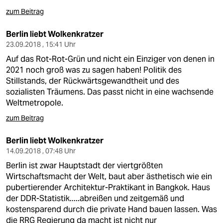
berlin
zum Beitrag
nord
Berlin liebt Wolkenkratzer
wahrheit
23.09.2018 , 15:41 Uhr
Auf das Rot-Rot-Grün und nicht ein Einziger von denen in
verlag
2021 noch groß was zu sagen haben! Politik des
Stillstands, der Rückwärtsgewandtheit und des
verlag
sozialisten Träumens. Das passt nicht in eine wachsende
Weltmetropole.
veranstaltungen
zum Beitrag
shop
Berlin liebt Wolkenkratzer
fragen & hilfe
14.09.2018 , 07:48 Uhr
unterstützen
Berlin ist zwar Hauptstadt der viertgrößten
Wirtschaftsmacht der Welt, baut aber ästhetisch wie ein
abo
pubertierender Architektur-Praktikant in Bangkok. Haus
der DDR-Statistik.....abreißen und zeitgemäß und
genossenschaft
kostensparend durch die private Hand bauen lassen. Was
die RRG Regierung da macht ist nicht nur