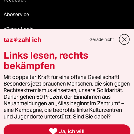
Aboservice
ePaper Login
taz
zahl ich
Gerade nicht

Downloads für Abonnierende
Links lesen, rechts
bekämpfen
© 2026 taz Verlags und Vertriebs GmbH
Alle Rechte vorbehalten. Bei rechtlichen Fragen oder für Genehmigungen
Mit doppelter Kraft für eine offene Gesellschaft!
wenden Sie sich bitte an
lizenzen@taz.de
Besonders jetzt brauchen Menschen, die sich gegen
Rechtsextremismus einsetzen, unsere Solidarität.
Daher gehen 50 Prozent der Einnahmen aus
Feedback
Redaktionsstatut
Kommune-Richtlinien
KI-
Neuanmeldungen an „Alles beginnt im Zentrum“ –
eine Kampagne, die bedrohte linke Kulturzentren
Leitlinie
Informant
Datenschutz
Impressum
AGB
und Jugendorte unterstützt. Sind Sie dabei?
Seitenwende
Einwilligungen widerrufen (Ads)

Ja, ich will