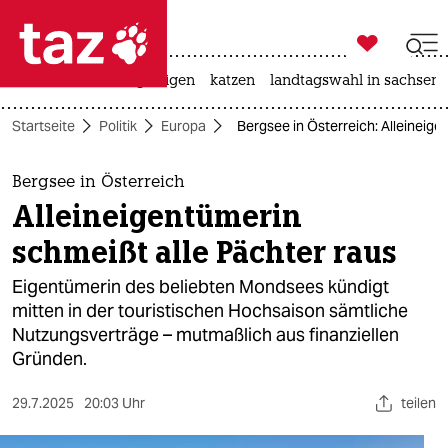

taz zahl ich
ceuta
hitze
bergsteigen
katzen
landtagswahl in sachsen-

taz zahl ich
Startseite
Politik
Europa
Bergsee in Österreich: Alleineige
taz zahl ich
themen
Bergsee in Österreich
Alleineigentümerin
politik
schmeißt alle Pächter raus
öko
Eigentümerin des beliebten Mondsees kündigt
mitten in der touristischen Hochsaison sämtliche
gesellschaft
Nutzungsverträge – mutmaßlich aus finanziellen
Gründen.
kultur
sport
29.7.2025
20:03 Uhr
teilen