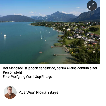
berlin
nord
wahrheit
verlag
verlag
veranstaltungen
shop
Der Mondsee ist jedoch der einzige, der im Alleineigentum einer
fragen & hilfe
Person steht
Foto: Wolfgang Weinhäupl/imago
unterstützen
abo
Aus Wien
Florian Bayer
genossenschaft