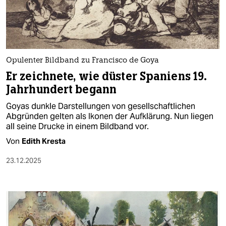
berlin
nord
wahrheit
Opulenter Bildband zu Francisco de Goya
verlag
Er zeichnete, wie düster Spaniens 19.
Jahrhundert begann
verlag
Goyas dunkle Darstellungen von gesellschaftlichen
veranstaltungen
Abgründen gelten als Ikonen der Aufklärung. Nun liegen
all seine Drucke in einem Bildband vor.
shop
Von
Edith Kresta
fragen & hilfe
23.12.2025
unterstützen
abo
genossenschaft