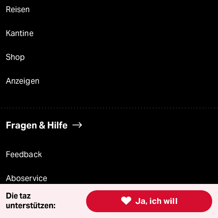
Reisen
Kantine
Shop
Anzeigen
Fragen & Hilfe
Feedback
Aboservice
Die taz

Ja, ich will
ePaper Login
unterstützen: