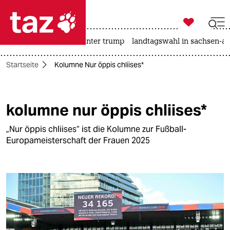

taz zahl ich
nahost-konflikt
usa unter trump
landtagswahl in sachsen-an

taz zahl ich
Startseite
Kolumne Nur öppis chliises*
taz zahl ich
themen
kolumne nur öppis chliises*
politik
„Nur öppis chliises“ ist die Kolumne zur Fußball-
öko
Europameisterschaft der Frauen 2025
gesellschaft
kultur
sport