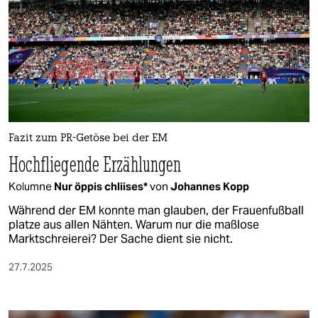
berlin
nord
wahrheit
verlag
verlag
Fazit zum PR-Getöse bei der EM
veranstaltungen
Hochfliegende Erzählungen
shop
Kolumne
Nur öppis chliises*
von
Johannes Kopp
fragen & hilfe
Während der EM konnte man glauben, der Frauenfußball
platze aus allen Nähten. Warum nur die maßlose
unterstützen
Marktschreierei? Der Sache dient sie nicht.
abo
27.7.2025
genossenschaft