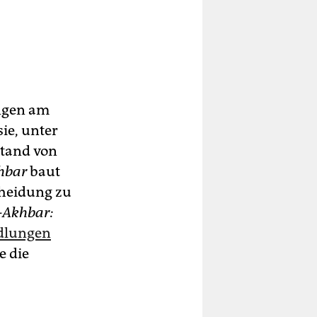
ngen am
ie, unter
stand von
hbar
baut
cheidung zu
-Akhbar:
dlungen
e die