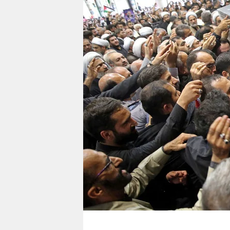
berlin
nord
wahrheit
verlag
verlag
veranstaltungen
shop
fragen & hilfe
unterstützen
abo
genossenschaft