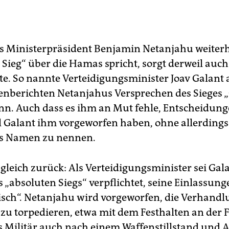
ls Ministerpräsident Benjamin Netanjahu weiter
Sieg“ über die Hamas spricht, sorgt derweil auch 
kte. So nannte Verteidigungsminister Joav Galan
nberichten Netanjahus Versprechen des Sieges 
inn. Auch dass es ihm an Mut fehle, Entscheidun
oll Galant ihm vorgeworfen haben, ohne allerdings
s Namen zu nennen.
gleich zurück: Als Verteidigungsminister sei Gal
 „absoluten Siegs“ verpflichtet, seine Einlassung
lisch“. Netanjahu wird vorgeworfen, die Verhan
 zu torpedieren, etwa mit dem Festhalten an der 
ls Militär auch nach einem Waffenstillstand und 