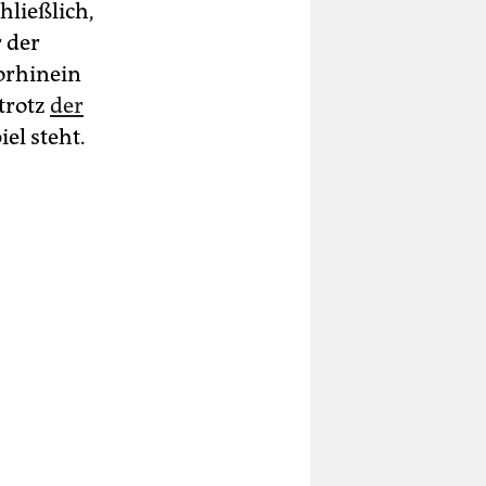
hließlich,
 der
orhinein
 trotz
der
el steht.