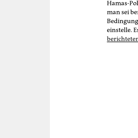
Hamas-Poli
man sei be
Bedingung,
einstelle. 
berichteten