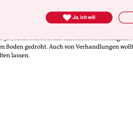
ael die Verhandlungen hinauszögern oder sollten d
scheitern. Damit scheint der Iran seine zuvor

Ja, ich will
henen Drohungen abzumildern. Die Hisbollah ha
 zugeschriebenen Tötung von Hamas-Politbüroche
 31. Juli in Teheran mit einem massiven Angriff 
em Boden gedroht. Auch von Verhandlungen woll
ten lassen.