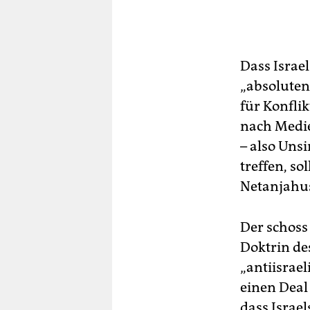
Dass Israe
„absoluten 
für Konfli
nach Medie
– also Uns
treffen, s
Netanjahu
Der schoss 
Doktrin des
„antiisrae
einen Deal
dass Israe