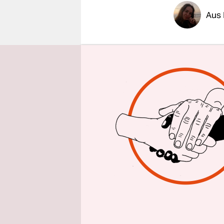
epaper login
Aus 
Kommt der A
Wochen hat
es am Mont
könnte, ke
Angaben de
einen Verg
für den Fa
Verhandlun
zum Erfolg
Ein iranisc
wie auch di