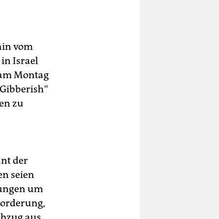
hin vom
in Israel
t am Montag
„Gibberish“
gen zu
ant der
en seien
dlungen um
Forderung,
Abzug aus