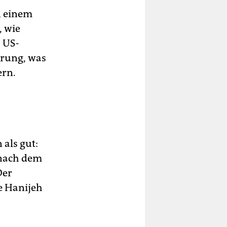
n einem
, wie
s US-
ierung, was
ern.
als gut:
 nach dem
Der
e Hanijeh