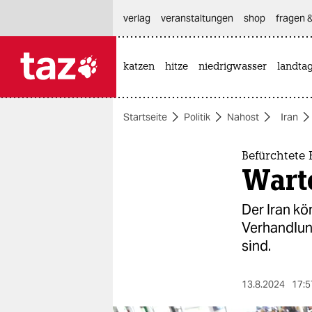
hautnavigation anspringen
hauptinhalt anspringen
footer anspringen
verlag
veranstaltungen
shop
fragen &
katzen
hitze
niedrigwasser
landta

taz zahl ich
taz zahl ich
Startseite
Politik
Nahost
Iran
themen
politik
Befürchtete 
Wart
öko
Der Iran kö
gesellschaft
Verhandlun
sind.
kultur
sport
13.8.2024
17:5