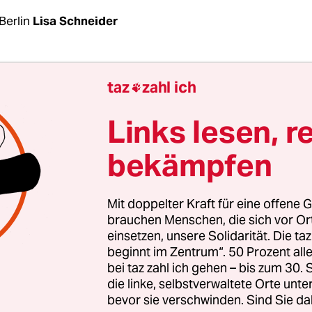
Berlin
Lisa Schneider
ngriff des Iran auf Israel? Oder doch nicht? Sei
taz
zahl ich

 diese Frage
die gesamte Region fest im Griff
. Un
ag so aussah, dass ein Angriff unmittelbar bevo
Links lesen, r
hrte sich die Lage am Dienstag offenbar ins Gegen
bekämpfen
r Nachrichtenagentur Reuters wäre der Iran wohl
eltungsschlag auf Israel unterbleiben zu lassen. 
ll, wenn die für Donnerstag anberaumten erneut
Mit doppelter Kraft für eine offene G
gen um einen Geiseldeal und ein Ende des Krieg
brauchen Menschen, die sich vor O
einsetzen, unsere Solidarität. Die ta
 führen.
beginnt im Zentrum“. 50 Prozent a
bei taz zahl ich gehen – bis zum 30
her Offizieller erklärte dazu: Die Islamische Repub
die linke, selbstverwaltete Orte unte
bevor sie verschwinden. Sind Sie da
e mit ihr verbündete Miliz Hisbollah, bereit anzu