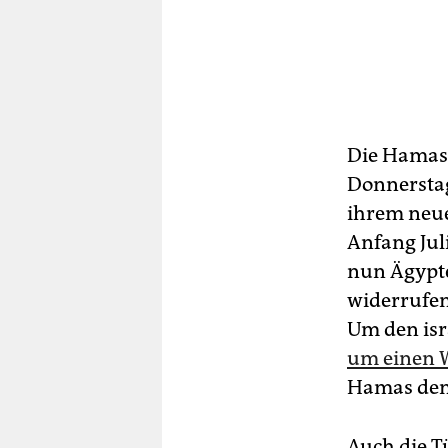
Die Hamas
Donnerstag
ihrem neue
Anfang Jul
nun Ägypte
widerrufen
Um den isr
um einen W
Hamas den
Auch die T