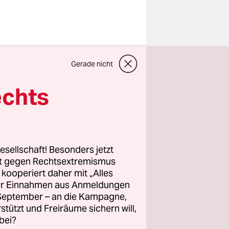
t bald zwei
Gerade nicht
d während
rstehen
echts
teil. Nach
 bereit,
Aber nur
en
esellschaft! Besonders jetzt
es in Gaza
rt gegen Rechtsextremismus
z kooperiert daher mit „Alles
ller Einnahmen aus Anmeldungen
. September – an die Kampagne,
lik sei,
rstützt und Freiräume sichern will,
bei?
greifen,