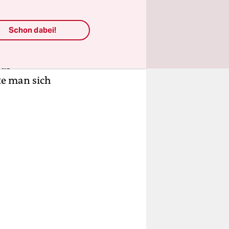
ie
Schon dabei!
tte seit
f Ismael
auf
te man sich