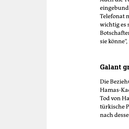
eingebunde
Telefonat 
wichtig es
Botschafter
sie könne“
Galant g
Die Bezieh
Hamas-Kad
Tod von Ha
türkische 
nach desse