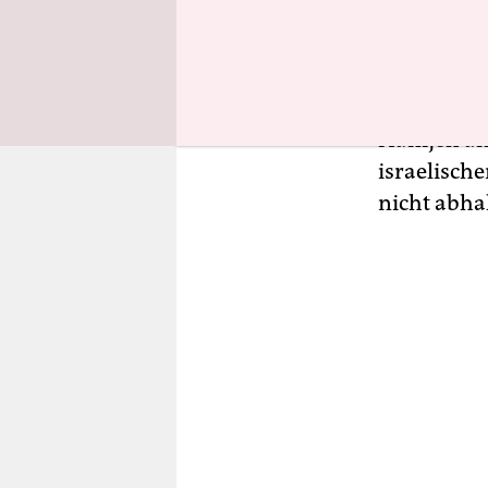
sollte Isr
Gespräche 
ausgesproc
der Israel
Hanijeh am
israelisch
nicht abhal