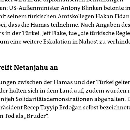
n: US-Außenminister Antony Blinken betonte i
mit seinem türkischen Amtskollegen Hakan Fidan
 sei, dass die Hamas teilnehme. Nach Angaben de
s in der Türkei, Jeff Flake, tue „die türkische Reg
, um eine weitere Eskalation in Nahost zu verhind
reift Netanjahu an
ungen zwischen der Hamas und der Türkei gelten 
er halten sich in dem Land auf, zudem wurden
nijeh Solidaritätsdemonstrationen abgehalten. 
Präsident Recep Tayyip Erdoğan selbst bezeichnet
n Tod als „Bruder“.