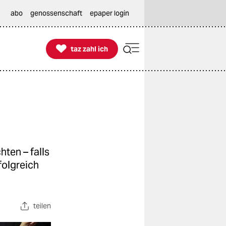
abo
genossenschaft
epaper login

taz zahl ich
taz zahl ich
hten – falls
folgreich
teilen