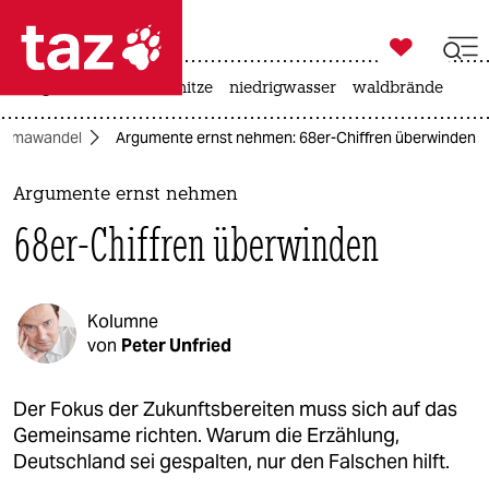

taz zahl ich
krieg in der ukraine
hitze
niedrigwasser
waldbrände

taz zahl ich
Klimawandel
Argumente ernst nehmen: 68er-Chiffren überwinden
taz zahl ich
themen
Argumente ernst nehmen
68er-Chiffren überwinden
politik
öko
Kolumne
gesellschaft
von
Peter Unfried
kultur
Der Fokus der Zukunftsbereiten muss sich auf das
Gemeinsame richten. Warum die Erzählung,
sport
Deutschland sei gespalten, nur den Falschen hilft.