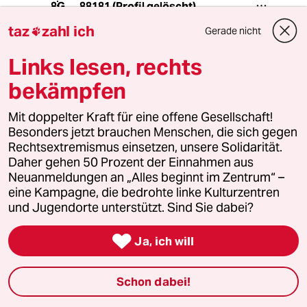
88181 (Profil gelöscht)
8G
22.12.2019
,
19:14 Uhr
taz
zahl ich
Gerade nicht

@76530 (Profil gelöscht):
Dann sage ich mal Unfried macht sein
Links lesen, rechts
Unfried-Gesicht.
bekämpfen
Was kostet ditte?
Mit doppelter Kraft für eine offene Gesellschaft!
Besonders jetzt brauchen Menschen, die sich gegen
76530 (Profil gelöscht)
7G
Rechtsextremismus einsetzen, unsere Solidarität.
22.12.2019
,
19:21 Uhr
Daher gehen 50 Prozent der Einnahmen aus
@88181 (Profil gelöscht):
Neuanmeldungen an „Alles beginnt im Zentrum“ –
3 €. Freundschaftspreis.
eine Kampagne, die bedrohte linke Kulturzentren
und Jugendorte unterstützt. Sind Sie dabei?

Ja, ich will
Lowandorder
22.12.2019
,
19:56 Uhr
@76530 (Profil gelöscht):
Schon dabei!
Na Na! Ja - LÜGT ich denn - 5 € ???