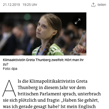
berlin
21.12.2019
19:25 Uhr
teilen
nord
wahrheit
verlag
verlag
veranstaltungen
Klimaaktivistin Greta Thunberg zweifelt: Hört man ihr
shop
zu?
Foto: dpa
fragen & hilfe
A
unterstützen
ls die Klimapolitikaktivistin Greta
Thunberg in diesem Jahr vor dem
abo
britischen Parlament sprach, unterbrach
sie sich plötzlich und fragte: „Haben Sie gehört,
genossenschaft
was ich gerade gesagt habe? Ist mein Englisch