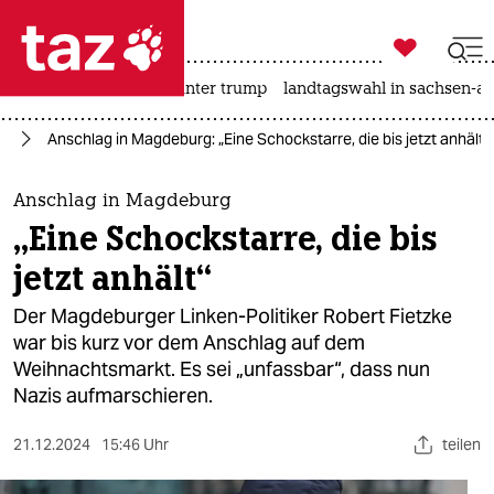

taz zahl ich
nahost-konflikt
usa unter trump
landtagswahl in sachsen-an

taz zahl ich
fD
Anschlag in Magdeburg: „Eine Schockstarre, die bis jetzt anhält“
taz zahl ich
themen
Anschlag in Magdeburg
„Eine Schockstarre, die bis
politik
jetzt anhält“
öko
Der Magdeburger Linken-Politiker Robert Fietzke
war bis kurz vor dem Anschlag auf dem
gesellschaft
Weihnachtsmarkt. Es sei „unfassbar“, dass nun
Nazis aufmarschieren.
kultur
sport
21.12.2024
15:46 Uhr
teilen