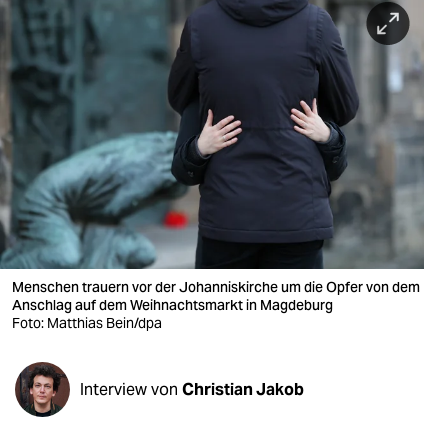
berlin
nord
wahrheit
verlag
verlag
veranstaltungen
shop
Menschen trauern vor der Johanniskirche um die Opfer von dem
fragen & hilfe
Anschlag auf dem Weihnachtsmarkt in Magdeburg
Foto: Matthias Bein/dpa
unterstützen
abo
Interview von
Christian Jakob
genossenschaft