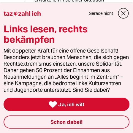
angemessene Worte.
taz
zahl ich
Wenn all dies nicht geschehen würde,
Gerade nicht

wäre der Shitstorm gigantisch. Also
@Hans Dampf, lass die Denunzierung
Links lesen, rechts
als Ego-Show einfach stecken.
bekämpfen
Mit doppelter Kraft für eine offene Gesellschaft!
Hans Dampf
Besonders jetzt brauchen Menschen, die sich gegen
22.12.2024
,
22:33 Uhr
Rechtsextremismus einsetzen, unsere Solidarität.
Daher gehen 50 Prozent der Einnahmen aus
@Gesunder Menschenverstand:
Neuanmeldungen an „Alles beginnt im Zentrum“ –
"Also @Hans Dampf, lass die
eine Kampagne, die bedrohte linke Kulturzentren
Denunzierung als Ego-Show einfach
und Jugendorte unterstützt. Sind Sie dabei?
stecken."

Ich habe ein Recht auf eine eigene
Ja, ich will
Meinung. Und ich habe geschrieben
"ich finde...", es also klar als Meinung
Schon dabei!
ausgedrückt.