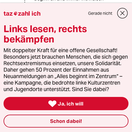
dazu.
taz
zahl ich
Gerade nicht

Links lesen, rechts
Herma Huhn
HH
08.01.2026
,
07:08 Uhr
bekämpfen
@Vigoleis:
Und Ihre Argumentation gegen die
Mit doppelter Kraft für eine offene Gesellschaft!
recht Urheberschaft funktioniert mit
Besonders jetzt brauchen Menschen, die sich gegen
den gleichen Argumenten, wie die
Rechtsextremismus einsetzen, unsere Solidarität.
Verteidigung von links.
Daher gehen 50 Prozent der Einnahmen aus
Neuanmeldungen an „Alles beginnt im Zentrum“ –
eine Kampagne, die bedrohte linke Kulturzentren
und Jugendorte unterstützt. Sind Sie dabei?
Vigoleis
V
08.01.2026
,
09:21 Uhr

Ja, ich will
@Herma Huhn:
Nein, ein Spezifikum des
Linksterrorismus ist die notorische,
Schon dabei!
blindwütige Rechthaberei und die