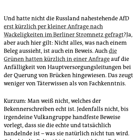
Schreiben
einer „Vulkangruppe“ bedauert diese, dass
neben dem Gaskraftwerk auch private Haushalte
betroffen waren, da dies nicht beabsichtigt gewesen
Und hatte nicht die Russland nahestehende AfD
sei. Mit dem heutigen Wissen um die Auswirkungen,
erst kürzlich per kleiner Anfrage nach
hätte die Gruppe den Angriff in eine warme
Wackeligkeiten im Berliner Stromnetz gefragt
?Ja,
Jahreszeit verlegt, heißt es dort.
Am 11. Januar folgt
aber auch hier gilt: Nicht alles, was nach einem
ein Schreiben
, das jenes der selbst ernannten
Beleg aussieht, ist auch ein Beweis. Auch
die
ursprünglichen Vulkangruppe als „Fake“ zurückweist
und für sich die Tat von 2011 reklamiert. Das bisher
Grünen hatten kürzlich in einer Anfrage
auf die
letzte Schreiben
erscheint am 12. Januar
. Mit dem
Anfälligkeit von Hauptversorgungsleitungen bei
bislang detailliertesten Tatbeschreibungen reklamiert
der Querung von Brücken hingewiesen. Das zeugt
es den Anschlag in Lichterfelde für sich.
weniger von Täterwissen als von Fachkenntnis.
Kurzum: Man weiß nicht, welches der
Bekennerschreiben echt ist. Jedenfalls nicht, bis
irgendeine Vulkangruppe handfeste Beweise
vorlegt, dass sie die echte und tatsächlich
handelnde ist – was sie natürlich nicht tun wird.