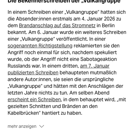
Die Bekennerschreiben der „Vulkangruppe“
In einem Schreiben einer „Vulkangruppe“ hatten sich
die Ab­sen­de­r:in­nen erstmals am 4. Januar 2026 zu
dem
Brandanschlag auf das Stromnetz
in Berlin
bekannt. Am 6. Januar wurde ein weiteres Schreiben
einer „Vulkangruppe“ veröffentlicht. In einer
sogenannten Richtigstellung
reklamierten sie den
Angriff noch einmal für sich, nachdem spekuliert
wurde, ob der Angriff nicht eine Sabotageaktion
Russlands war. In einem dritten,
am 7. Januar
publizierten Schreiben
behaupteten mutmaßlich
andere Au­to­r:in­nen, sie seien die ursprüngliche
„Vulkangruppe“ und hätten mit den Anschlägen der
letzten Jahre nichts zu tun. Am selben Abend
erscheint ein Schreiben
, in dem behauptet wird, „mit
gezielten Schnitten und Bränden an den
Kabelbrücken“ hantiert zu haben.
mehr anzeigen
In einem am 8. Januar veröffentlichten fünften