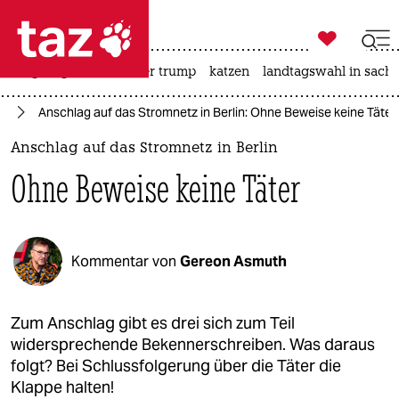

taz zahl ich
bergsteigen
usa unter trump
katzen
landtagswahl in sachs

taz zahl ich
in
Anschlag auf das Stromnetz in Berlin: Ohne Beweise keine Täter
taz zahl ich
Anschlag auf das Stromnetz in Berlin
themen
Ohne Beweise keine Täter
politik
öko
Kommentar von
Gereon Asmuth
gesellschaft
kultur
Zum Anschlag gibt es drei sich zum Teil
widersprechende Bekennerschreiben. Was daraus
sport
folgt? Bei Schlussfolgerung über die Täter die
Klappe halten!