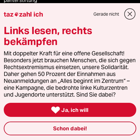
panterstiftung
taz
zahl ich
Gerade nicht

panterpreis 2026
Links lesen, rechts
bekämpfen
Podcast
Mit doppelter Kraft für eine offene Gesellschaft!
Besonders jetzt brauchen Menschen, die sich gegen
bundestalk
Rechtsextremismus einsetzen, unsere Solidarität.
Daher gehen 50 Prozent der Einnahmen aus
fernverbindung
Neuanmeldungen an „Alles beginnt im Zentrum“ –
eine Kampagne, die bedrohte linke Kulturzentren
klima update°
und Jugendorte unterstützt. Sind Sie dabei?

Mauerecho
Ja, ich will
Freie Rede
Schon dabei!
reingehen