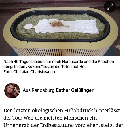
berlin
nord
wahrheit
verlag
verlag
veranstaltungen
Nach 40 Tagen bleiben nur noch Humuserde und die Knochen
übrig: In den „Kokons“ liegen die Toten auf Heu
Foto: Christian Charisius/dpa
shop
fragen & hilfe
Aus Rendsburg
Esther Geißlinger
unterstützen
abo
Den letzten ökologischen Fußabdruck hinterlässt
genossenschaft
der Tod: Weil die meisten Menschen ein
Urnengrab der Erdbestattung vorziehen, steigt der