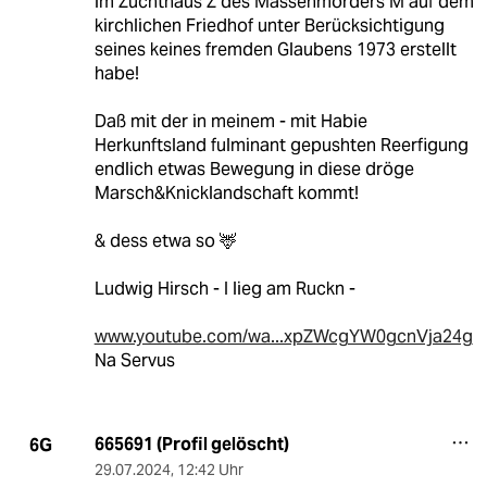
im Zuchthaus Z des Massenmörders M auf dem
kirchlichen Friedhof unter Berücksichtigung
seines keines fremden Glaubens 1973 erstellt
habe!
Daß mit der in meinem - mit Habie
Herkunftsland fulminant gepushten Reerfigung
endlich etwas Bewegung in diese dröge
Marsch&Knicklandschaft kommt!
& dess etwa so 🦌
Ludwig Hirsch - I lieg am Ruckn -
www.youtube.com/wa...xpZWcgYW0gcnVja24g
Na Servus
665691 (Profil gelöscht)
6G
29.07.2024
,
12:42 Uhr