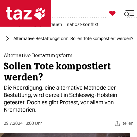

taz zahl ich
hitze
gewalt gegen frauen
nahost-konflikt

taz zahl ich
rd
Alternative Bestattungsform: Sollen Tote kompostiert werden?
taz zahl ich
themen
Alternative Bestattungsform
Sollen Tote kompostiert
politik
werden?
öko
Die Reerdigung, eine alternative Methode der
Bestattung, wird derzeit in Schleswig-Holstein
gesellschaft
getestet. Doch es gibt Protest, vor allem von
Krematorien.
kultur
sport
29.7.2024
3:00 Uhr
teilen