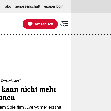
abo
genossenschaft
epaper login

taz zahl ich
taz zahl ich
„Everytime“
e kann nicht mehr
inen
rem Spielfilm „Everytime“ erzählt