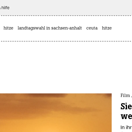
 hilfe
hitze
landtagswahl in sachsen-anhalt
ceuta
hitze
Film 
Si
we
In ih