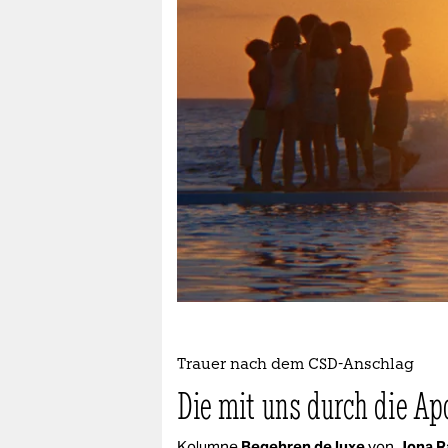
berlin
nord
wahrheit
verlag
verlag
veranstaltungen
shop
fragen & hilfe
unterstützen
Trauer nach dem CSD-Anschlag
abo
Die mit uns durch die A
genossenschaft
Kolumne
Begehren de luxe
von
Jona R