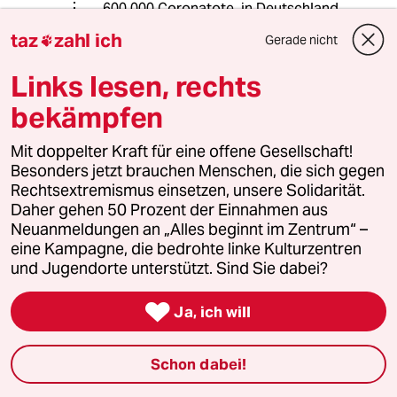
600.000 Coronatote, in Deutschland
91.000.
taz
zahl ich
Gerade nicht

Das kann man nicht auf die leichte
Links lesen, rechts
Schulter nehmen.
bekämpfen
Für die USA zum Vergleich - der
Vietnamkrieg hat 58.000 Menschen
Mit doppelter Kraft für eine offene Gesellschaft!
das Leben gekostet, Corona also 10
Besonders jetzt brauchen Menschen, die sich gegen
x so viel!
Rechtsextremismus einsetzen, unsere Solidarität.
Daher gehen 50 Prozent der Einnahmen aus
Neuanmeldungen an „Alles beginnt im Zentrum“ –
eine Kampagne, die bedrohte linke Kulturzentren
Mustardman
und Jugendorte unterstützt. Sind Sie dabei?
14.07.2021
,
13:40 Uhr
Impfungen wirken hauptsächlich dadurch, dass

Ja, ich will
sie Infektionen verhindern, zu einem geringeren
Teil dadurch, dass sie bei einer Infektion zu
milderen Verläufen führen.
Schon dabei!
Bei ausreichend Geimpften sollte die Inzidenz
sinken, nicht steigen. Wer 50% Geimpfte als