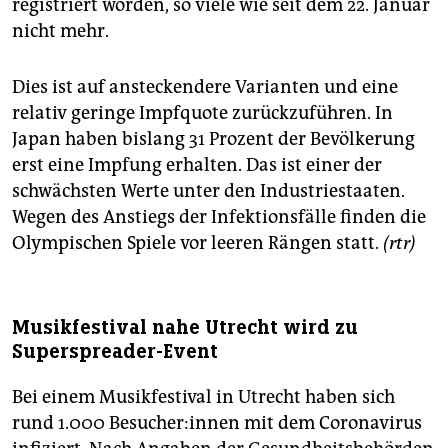
registriert worden, so viele wie seit dem 22. Januar
epaper login
nicht mehr.
Dies ist auf ansteckendere Varianten und eine
relativ geringe Impfquote zurückzuführen. In
Japan haben bislang 31 Prozent der Bevölkerung
erst eine Impfung erhalten. Das ist einer der
schwächsten Werte unter den Industriestaaten.
Wegen des Anstiegs der Infektionsfälle finden die
Olympischen Spiele vor leeren Rängen statt.
(rtr)
Musikfestival nahe Utrecht wird zu
Superspreader-Event
Bei einem Musikfestival in Utrecht haben sich
rund 1.000 Be­su­che­r:in­nen mit dem Coronavirus