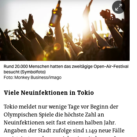
berlin
nord
wahrheit
verlag
verlag
veranstaltungen
Rund 20.000 Menschen hatten das zweitägige Open-Air-Festival
besucht (Symbolfoto)
Foto: Monkey Business/imago
shop
fragen & hilfe
Viele Neuinfektionen in Tokio
unterstützen
Tokio meldet nur wenige Tage vor Beginn der
Olympischen Spiele die höchste Zahl an
abo
Neuinfektionen seit fast einem halben Jahr.
genossenschaft
Angaben der Stadt zufolge sind 1.149 neue Fälle