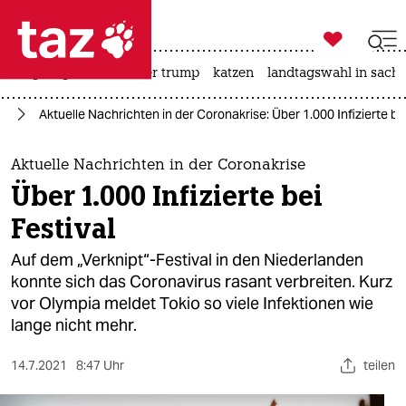

taz zahl ich
bergsteigen
usa unter trump
katzen
landtagswahl in sachs

taz zahl ich
us
Aktuelle Nachrichten in der Coronakrise: Über 1.000 Infizierte bei
taz zahl ich
themen
Aktuelle Nachrichten in der Coronakrise
Über 1.000 Infizierte bei
politik
Festival
öko
Auf dem „Verknipt“-Festival in den Niederlanden
konnte sich das Coronavirus rasant verbreiten. Kurz
gesellschaft
vor Olympia meldet Tokio so viele Infektionen wie
lange nicht mehr.
kultur
sport
14.7.2021
8:47 Uhr
teilen