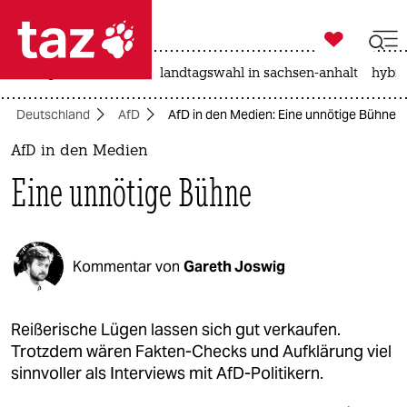

taz zahl ich
niedrigwasser
rente
landtagswahl in sachsen-anhalt
hybri

taz zahl ich
Deutschland
AfD
AfD in den Medien: Eine unnötige Bühne
taz zahl ich
AfD in den Medien
themen
Eine unnötige Bühne
politik
öko
Kommentar von
Gareth Joswig
gesellschaft
kultur
Reißerische Lügen lassen sich gut verkaufen.
Trotzdem wären Fakten-Checks und Aufklärung viel
sport
sinnvoller als Interviews mit AfD-Politikern.