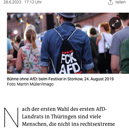
berlin
28.6.2023
17:12 Uhr
teilen
nord
wahrheit
verlag
verlag
veranstaltungen
shop
Bühne ohne AfD: beim Festival in Storkow, 24. August 2019
fragen & hilfe
Foto: Martin Müller/imago
unterstützen
N
abo
ach der ersten Wahl des ersten AfD-
Landrats in Thüringen sind viele
genossenschaft
Menschen, die nicht ins rechtsextreme