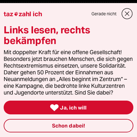
Veranstaltungen
taz
zahl ich
Gerade nicht

Links lesen, rechts
Demnächst
bekämpfen
Vor Ort
Mit doppelter Kraft für eine offene Gesellschaft!
Besonders jetzt brauchen Menschen, die sich gegen
Live im Stream
Rechtsextremismus einsetzen, unsere Solidarität.
Daher gehen 50 Prozent der Einnahmen aus
Vergangene
Neuanmeldungen an „Alles beginnt im Zentrum“ –
eine Kampagne, die bedrohte linke Kulturzentren
taz lab 2027
und Jugendorte unterstützt. Sind Sie dabei?

Ja, ich will
Mehr taz Lesestoff
Schon dabei!