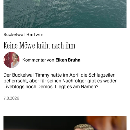
berlin
nord
wahrheit
Buckelwal Hartwin
verlag
Keine Möwe kräht nach ihm
verlag
Kommentar von
Eiken Bruhn
veranstaltungen
shop
Der Buckelwal Timmy hatte im April die Schlagzeilen
beherrscht, aber für seinen Nachfolger gibt es weder
fragen & hilfe
Liveblogs noch Demos. Liegt es am Namen?
unterstützen
7.8.2026
abo
genossenschaft