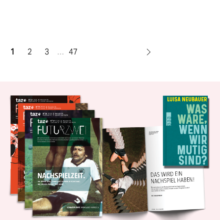
1
2
3
…
47