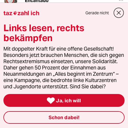
Encantado
09.10.2024
,
16:42 Uhr
taz
zahl ich
Gerade nicht

"...weil sie dem Antrag keine Chance auf eine
Mehrheit gebe. Im letzten Punkt dürfte sie
Links lesen, rechts
allerdings recht haben: Die Unterstützung für
den Antrag bröckelt zusehends..."
bekämpfen
Wenn dieser Antrag nicht zustandekommt,
Mit doppelter Kraft für eine offene Gesellschaft!
wird das den letzten Adelsschlag bedeuten.
Besonders jetzt brauchen Menschen, die sich gegen
'Seht doch, selbst die Altparteien glauben
Rechtsextremismus einsetzen, unsere Solidarität.
nicht, dass die AfD verboten werden kann!'
Daher gehen 50 Prozent der Einnahmen aus
Neuanmeldungen an „Alles beginnt im Zentrum“ –
Man kann dann schon den Countdown setzen,
eine Kampagne, die bedrohte linke Kulturzentren
wann die sogenannte Brandmauer fallen wird.
und Jugendorte unterstützt. Sind Sie dabei?
Den Rest möge sich jeder selbst ausmalen.

Ja, ich will
Schon dabei!
Magnus Wagner
MW