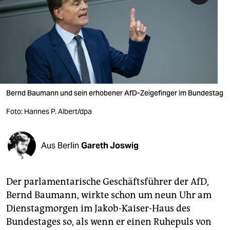
berlin
nord
wahrheit
verlag
verlag
Bernd Baumann und sein erhobener AfD-Zeigefinger im Bundestag
veranstaltungen
Foto: Hannes P. Albert/dpa
shop
Aus Berlin
Gareth Joswig
fragen & hilfe
unterstützen
Der parlamentarische Geschäftsführer der AfD,
abo
Bernd Baumann, wirkte schon um neun Uhr am
Dienstagmorgen im Jakob-Kaiser-Haus des
genossenschaft
Bundestages so, als wenn er einen Ruhepuls von