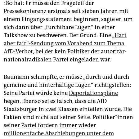
epaper login
180 hat: Er müsse den Frageteil der
Pressekonferenz erstmals seit sieben Jahren mit
einem Eingangsstatement beginnen, sagte er, um
sich dann über „furchtbare Lügen“ in einer
Talkshow zu beschweren. Der Grund: Eine „
Hart
aber fair“-Sendung vom Vorabend zum Thema
AfD-Verbot
, bei der kein Politiker der autoritär-
nationalradikalen Partei eingeladen war.
Baumann schimpfte, er müsse „durch und durch
gemeine und hinterhältige Lügen“ richtigstellen:
Seine Partei würde keine
Deportationspläne
hegen. Ebenso sei es falsch, dass die AfD
Staatsbürger in zwei Klassen einteilen würde. Die
Fakten sind nicht auf seiner Seite: Po­li­ti­ke­r*in­nen
seiner Partei fordern immer wieder
millionenfache Abschiebungen unter dem