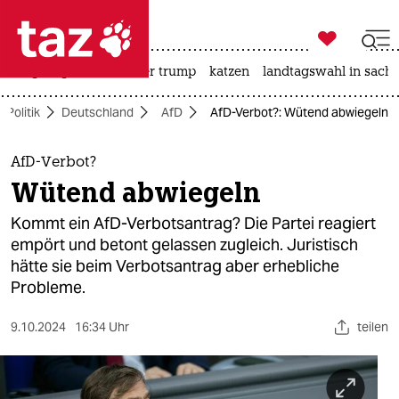

taz zahl ich
bergsteigen
usa unter trump
katzen
landtagswahl in sachs

taz zahl ich
Politik
Deutschland
AfD
AfD-Verbot?: Wütend abwiegeln
taz zahl ich
themen
AfD-Verbot?
Wütend abwiegeln
politik
Kommt ein AfD-Verbotsantrag? Die Partei reagiert
öko
empört und betont gelassen zugleich. Juristisch
hätte sie beim Verbotsantrag aber erhebliche
gesellschaft
Probleme.
kultur
9.10.2024
16:34 Uhr
teilen
sport