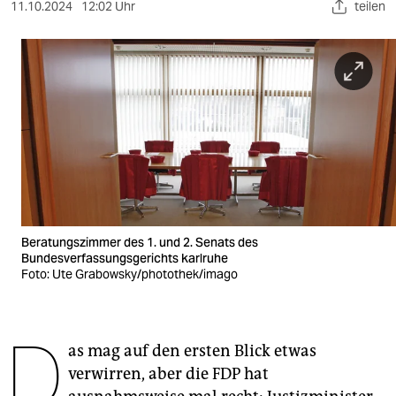
berlin
11.10.2024
12:02 Uhr
teilen
nord
wahrheit
verlag
verlag
veranstaltungen
shop
Beratungszimmer des 1. und 2. Senats des
fragen & hilfe
Bundesverfassungsgerichts karlruhe
Foto: Ute Grabowsky/photothek/imago
unterstützen
abo
D
as mag auf den ersten Blick etwas
genossenschaft
verwirren, aber die FDP hat