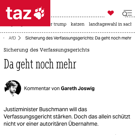

taz zahl ich
bergsteigen
usa unter trump
katzen
landtagswahl in sachs

taz zahl ich
AfD
Sicherung des Verfassungsgerichts: Da geht noch mehr
taz zahl ich
Sicherung des Verfassungsgerichts
themen
Da geht noch mehr
politik
öko
Kommentar von
Gareth Joswig
gesellschaft
kultur
Justizminister Buschmann will das
Verfassungsgericht stärken. Doch das allein schützt
sport
nicht vor einer autoritären Übernahme.