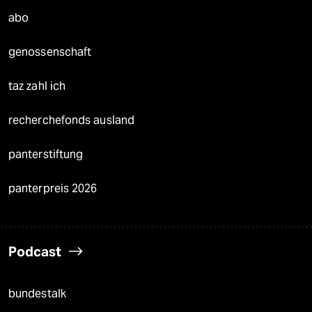
abo
genossenschaft
taz zahl ich
recherchefonds ausland
panterstiftung
panterpreis 2026
Podcast
bundestalk