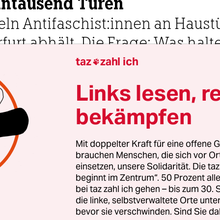
ehntausend Türen
n An­ti­faschist:innen an Haust
Erfurt abhält. Die Frage: Was hal
taz
zahl ich

 Uhr
Links lesen, r
bekämpfen
Erfurt
Albrecht Kaiser
Mit doppelter Kraft für eine offene G
e grimmige Bulldogge, daneben der Spruch: „Über
brauchen Menschen, die sich vor O
h wirklich wecken willst.“ Lola Mehring tritt auf 
einsetzen, unsere Solidarität. Die ta
beginnt im Zentrum“. 50 Prozent a
ßmatte mit diesem Motiv, klingelt, tritt zurück un
bei taz zahl ich gehen – bis zum 30
 Klicken, die Tür öffnet sich ein Stück, ein hage
die linke, selbstverwaltete Orte unte
 öffnet. „Hi, wir sind Lola und Michel und wir fü
bevor sie verschwinden. Sind Sie da