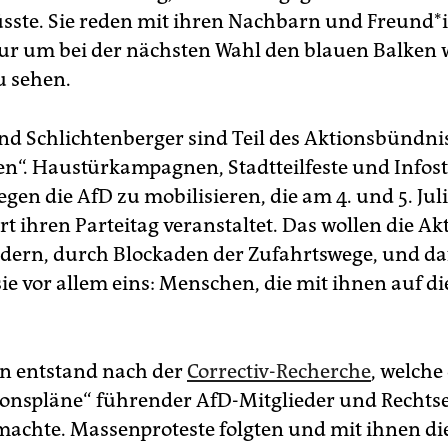
ste. Sie reden mit ihren Nachbarn und Freun­d*
ur um bei der nächsten Wahl den blauen Balken 
u sehen.
d Schlichtenberger sind Teil des Aktionsbündni
en“. Haustürkampagnen, Stadtteilfeste und Infos
egen die AfD zu mobilisieren, die am 4. und 5. Juli
t ihren Parteitag veranstaltet. Das wollen die Ak­ti­
dern, durch Blockaden der Zufahrtswege, und da
ie vor allem eins: Menschen, die mit ihnen auf di
n entstand nach der
Correctiv-Recherche
, welche
onspläne“ führender AfD-Mitglieder und Rechts
 machte. Massenproteste folgten und mit ihnen die