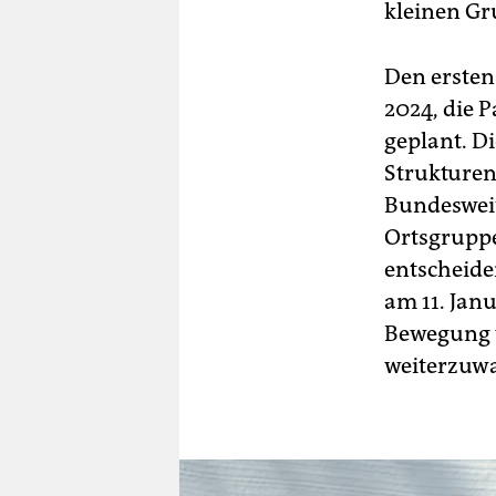
kleinen Gru
Den ersten
2024, die P
geplant. Di
Strukturen
Bundesweit
Ortsgruppe
entscheid
am 11. Jan
Bewegung w
weiterzuw