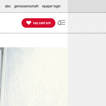
abo
genossenschaft
epaper login

taz zahl ich
taz zahl ich