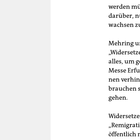
werden müs
darüber, n
wachsen z
Mehring un
„Widersetz
alles, um g
Messe Erfur
nen verhin
brauchen s
gehen.
Widersetze
„Remigrati
öffentlich