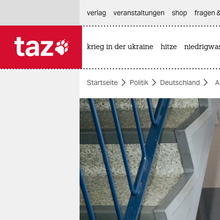
hautnavigation anspringen
hauptinhalt anspringen
footer anspringen
verlag
veranstaltungen
shop
fragen &
krieg in der ukraine
hitze
niedrigwa

taz zahl ich
taz zahl ich
Startseite
Politik
Deutschland
A
themen
politik
öko
gesellschaft
kultur
sport