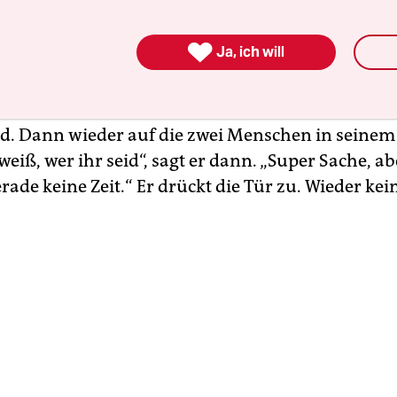
hbarschaftsgespräche. Sie haben sicherlich mi
Juli die AfD ihren Parteitag hier in Erfurt abhalt

Ja, ich will
 Sie davon?“
haut die beiden verständnislos an. Blickt auf die
d. Dann wieder auf die zwei Menschen in seinem
 weiß, wer ihr seid“, sagt er dann. „Super Sache, a
rade keine Zeit.“ Er drückt die Tür zu. Wieder kei