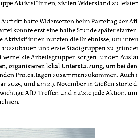
ppe Aktivist*innen, zivilen Widerstand zu leisten
 Auftritt hatte Widersetzen beim Parteitag der Af
artei konnte erst eine halbe Stunde später starten
e Ak­ti­vis­t*in­nen nutzten die Erlebnisse, um inte
 auszubauen und erste Stadtgruppen zu gründe
 vernetzte Arbeitsgruppen sorgen für den Austa
n, organisieren lokal Unterstützung, um bei den
enden Protesttagen zusammenzukommen. Auch in
uar 2025, und am 29. November in Gießen störte d
ichtige AfD-Treffen und nutzte jede Aktion, um
achsen.