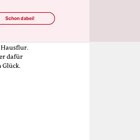
tbekommen,
en möchte.
Schon dabei!
 Tasse in
 Hausflur.
ber dafür
n Glück.