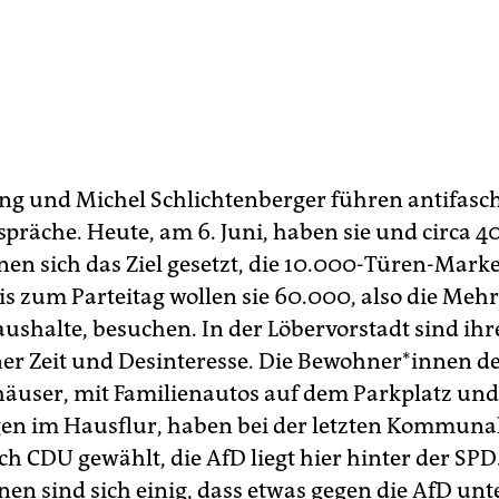
ng und Michel Schlichtenberger führen antifasch
präche. Heute, am 6. Juni, haben sie und circa 4
*in­nen sich das Ziel gesetzt, die 10.000-Türen-Mark
is zum Parteitag wollen sie 60.000, also die Mehr
aushalte, besuchen. In der Löbervorstadt sind ihr
 Zeit und Desinteresse. Die Be­woh­ne­r*in­nen d
häuser, mit Familienautos auf dem Parkplatz und
en im Hausflur, haben bei der letzten Kommuna
h CDU gewählt, die AfD liegt hier hinter der SPD.
n­nen sind sich einig, dass etwas gegen die AfD 