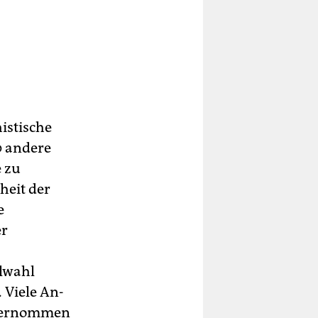
istische
0 andere
e zu
heit der
e
er
lwahl
 Viele An­
unternommen