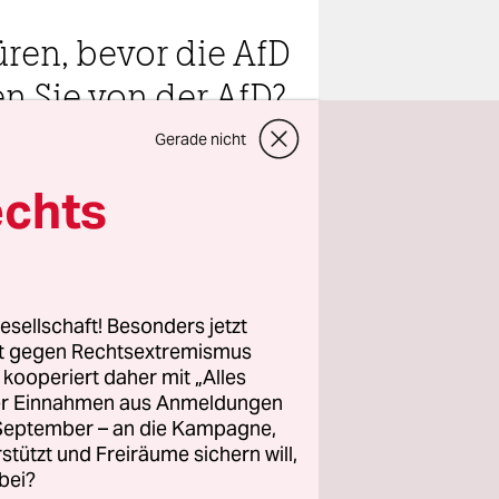
üren, bevor die AfD
ten Sie von der AfD?
Gerade nicht
teilen
echts
esellschaft! Besonders jetzt
leg, ob du
rt gegen Rechtsextremismus
die
z kooperiert daher mit „Alles
ller Einnahmen aus Anmeldungen
d wartet.
. September – an die Kampagne,
rer Mann mit
rstützt und Freiräume sichern will,
hren
bei?