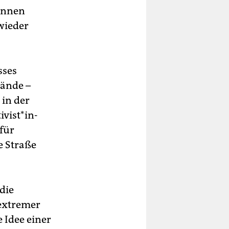
in­nen
wieder
sses
tände –
 in der
vis­t*in­
für
e Straße
 die
extremer
 Idee einer