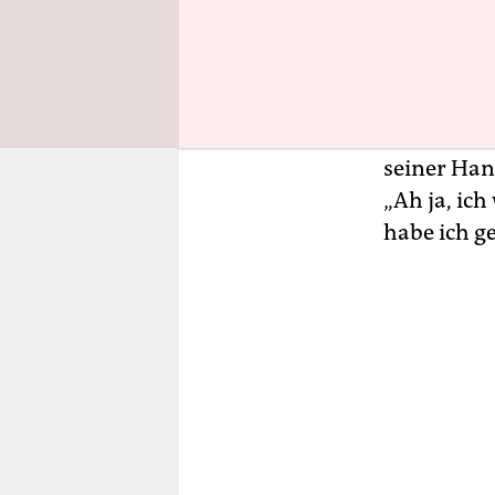
gerade Nac
dass am 4. 
Was halten
Der Mann sc
seiner Han
„Ah ja, ich
habe ich ge