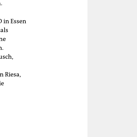
.
D in Essen
 als
rne
n.
usch,
 Riesa,
ie