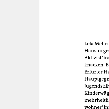
Lola Mehri
Haustürges
Ak­ti­vis­t
knacken. B
Erfurter H
Hauptgegner
Jugendstil
Kinderwäg
mehrheitlic
woh­ne­r*i