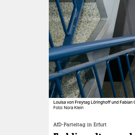
berlin
nord
wahrheit
verlag
verlag
veranstaltungen
shop
fragen & hilfe
unterstützen
Louisa von Freytag Löringhoff und Fabian 
Foto: Nora Klein
abo
genossenschaft
AfD-Parteitag in Erfurt