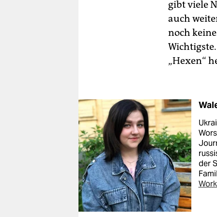
gibt viele
auch weite
noch kein
Wichtigste.
„Hexen“ he
Wal
Ukrai
Worse
Jour
russ
der S
Famil
Works