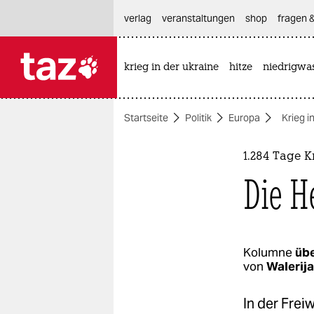
hautnavigation anspringen
hauptinhalt anspringen
footer anspringen
verlag
veranstaltungen
shop
fragen &
krieg in der ukraine
hitze
niedrigwa

taz zahl ich
taz zahl ich
Startseite
Politik
Europa
Krieg i
themen
politik
1.284 Tage K
Die H
öko
gesellschaft
kultur
Kolumne
übe
von
Walerij
sport
In der Frei