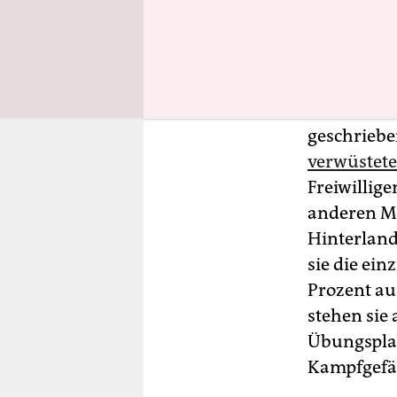
➝ 
Geschichte
geschriebe
verwüstete
Freiwillig
anderen Me
Hinterland
sie die ein
Prozent au
stehen sie
Übungsplat
Kampfgefäh