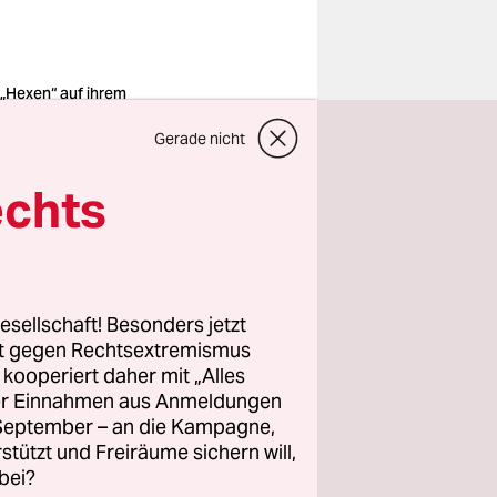
 „Hexen“ auf ihrem
iningsplatz
: privat
Gerade nicht
echts
nem Lied,
olischen
esellschaft! Besonders jetzt
rt gegen Rechtsextremismus
z kooperiert daher mit „Alles
ller Einnahmen aus Anmeldungen
. September – an die Kampagne,
rz
rstützt und Freiräume sichern will,
bei?