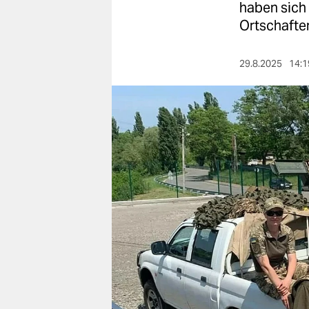
berlin
haben sich 
Ortschafte
nord
wahrheit
29.8.2025
14:1
verlag
verlag
veranstaltungen
shop
fragen & hilfe
unterstützen
abo
genossenschaft