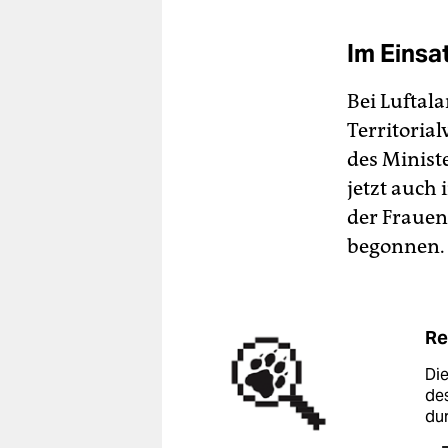
Im Einsa
Bei Luftal
Territoria
des Minist
jetzt auch
der Frauen
begonnen.
Re
Die
de
dur