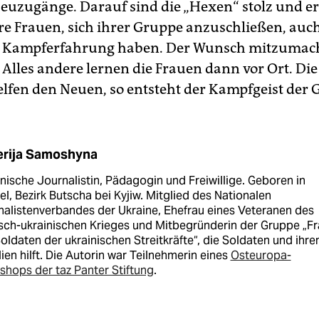
 Neuzugänge. Darauf sind die „Hexen“ stolz und 
re Frauen, sich ihrer Gruppe anzuschließen, auch
e Kampferfahrung haben. Der Wunsch mitzumach
 Alles andere lernen die Frauen dann vor Ort. Die
lfen den Neuen, so entsteht der Kampfgeist der 
erija Samoshyna
nische Journalistin, Pädagogin und Freiwillige. Geboren in
l, Bezirk Butscha bei Kyjiw. Mitglied des Nationalen
nalistenverbandes der Ukraine, Ehefrau eines Veteranen des
isch-ukrainischen Krieges und Mitbegründerin der Gruppe „F
oldaten der ukrainischen Streitkräfte“, die Soldaten und ihre
ien hilft. Die Autorin war Teilnehmerin eines
Osteuropa-
hops der taz Panter Stiftung
.