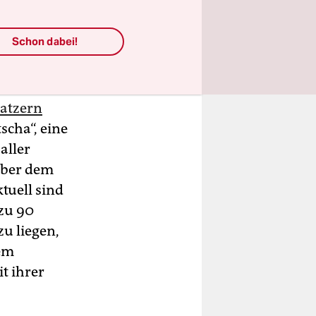
Schon dabei!
de erst
satzern
scha“, eine
aller
über dem
tuell sind
 zu 90
u liegen,
dem
t ihrer