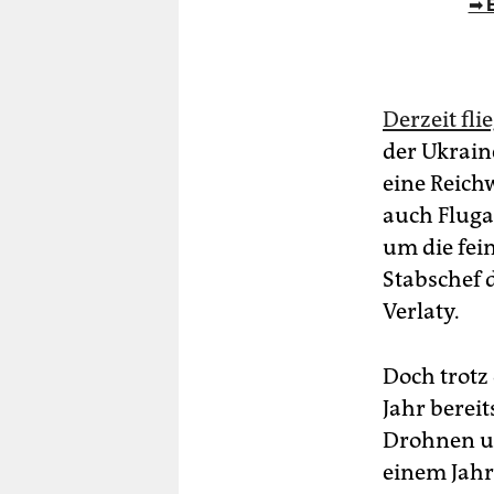
➡ E
Derzeit fl
der Ukrain
eine Reich
auch Fluga
um die fei
Stabschef 
Verlaty.
Doch trotz
Jahr berei
Drohnen un
einem Jahr