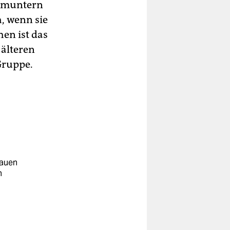
ermuntern
, wenn sie
en ist das
 älteren
Gruppe.
rauen
n