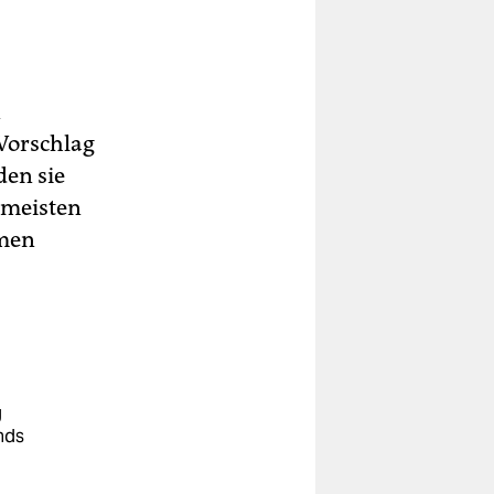
n
 Vorschlag
den sie
 meisten
emen
g
nds