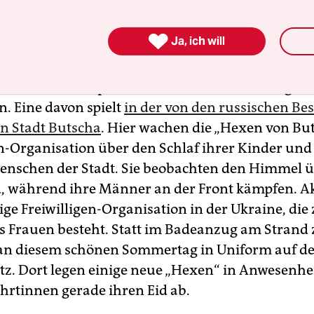
Mehr zum Thema Krieg in der Ukraine

Ja, ich will
n über die Kampfhexen der Ukraine werden gera
n. Eine davon spielt
in der von den russischen Be
n Stadt Butscha
. Hier wachen die „Hexen von But
en-Organisation über den Schlaf ihrer Kinder und 
nschen der Stadt. Sie beobachten den Himmel 
, während ihre Männer an der Front kämpfen. Ak
zige Freiwilligen-Organisation in der Ukraine, die
s Frauen besteht. Statt im Badeanzug am Strand z
 an diesem schönen Sommertag in Uniform auf 
z. Dort legen einige neue „Hexen“ in Anwesenhei
rtinnen gerade ihren Eid ab.