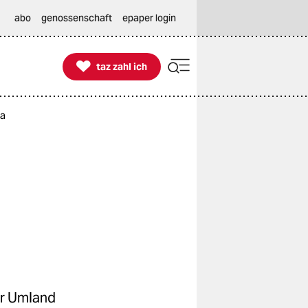
abo
genossenschaft
epaper login

taz zahl ich
taz zahl ich
ha
er Umland