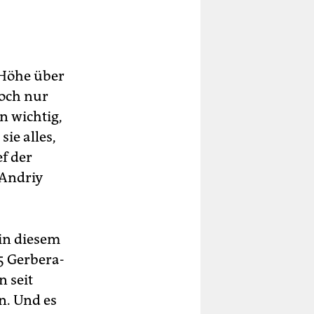
 Höhe über
och nur
n wichtig,
ie alles,
f der
 Andriy
in diesem
5 Gerbera-
 seit
n. Und es