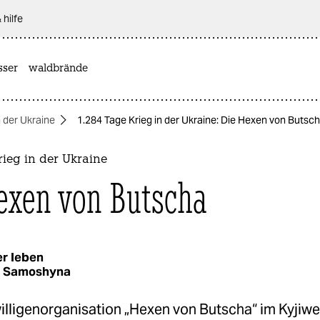
 hilfe
sser
waldbrände
n der Ukraine
1.284 Tage Krieg in der Ukraine: Die Hexen von Butsc
rieg in der Ukraine
exen von Butscha
r leben
a Samoshyna
willigenorganisation „Hexen von Butscha“ im Kyjiw