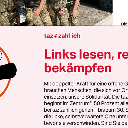
Die
Tra
taz
zahl ich
Foto

Links lesen, r
rd so werden, wie die Hexe es sagt“, heißt es in ei
im aktuellen Krieg in der Ukraine zu einem symb
bekämpfen
rden ist.
Mit doppelter Kraft für eine offene G
brauchen Menschen, die sich vor O
ieg in der Ukraine
einsetzen, unsere Solidarität. Die ta
beginnt im Zentrum“. 50 Prozent a
t dem Einmarsch im 24. Februar 2022 begann der groß
bei taz zahl ich gehen – bis zum 30
elegte russische Angriffskrieg auf die Ukraine. Bereits im Mä
die linke, selbstverwaltete Orte unte
4 erfolgte die Annexion der Krim, kurz darauf entbrannte der
bevor sie verschwinden. Sind Sie da
flikt in den ostukrainischen Gebieten.