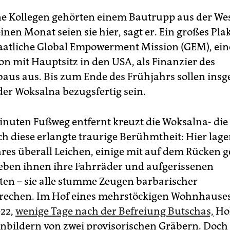
ne Kollegen gehörten einem Bautrupp aus der We
inen Monat seien sie hier, sagt er. Ein großes Pla
taatliche Global Empowerment Mission (GEM), ein
on mit Hauptsitz in den USA, als Finanzier des
aus aus. Bis zum Ende des Frühjahrs sollen insg
der Woksalna bezugsfertig sein.
inuten Fußweg entfernt kreuzt die Woksalna- die
ch diese erlangte traurige Berühmtheit: Hier lag
hres überall Leichen, einige mit auf dem Rücken g
ben ihnen ihre Fahrräder und aufgerissenen
ten – sie alle stumme Zeugen barbarischer
rechen. Im Hof eines mehrstöckigen Wohnhause
022,
wenige Tage nach der Befreiung Butschas,
Ho
enbildern von zwei provisorischen Gräbern. Doch 