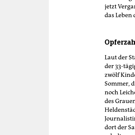
jetzt Verg
das Leben 
Opferza
Laut der S
der 33-täg
zwölf Kind
Sommer, di
noch Leich
des Grauen
Heldenstä
Journalist
dort der Sa