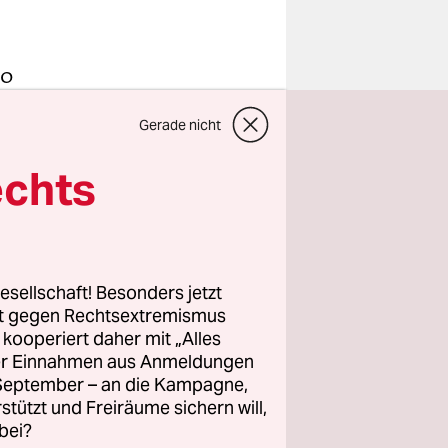
30
t nichts
Gerade nicht
, kurz nach
kohlte,
echts
e Reste
oßen sollte
ie
esellschaft! Besonders jetzt
rt gegen Rechtsextremismus
inen
z kooperiert daher mit „Alles
ller Einnahmen aus Anmeldungen
men sich
. September – an die Kampagne,
oder neu
rstützt und Freiräume sichern will,
t, wird
bei?