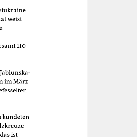
stukraine
kat weist
e
esamt 110
 Jablunska-
en im März
efesselten
s kündeten
lzkreuze
das ist