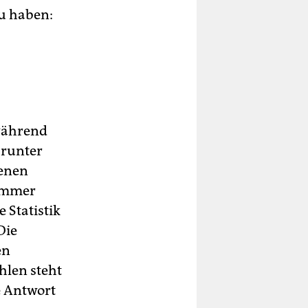
zu haben:
während
arunter
genen
 immer
 Statistik
Die
en
hlen steht
ne Antwort