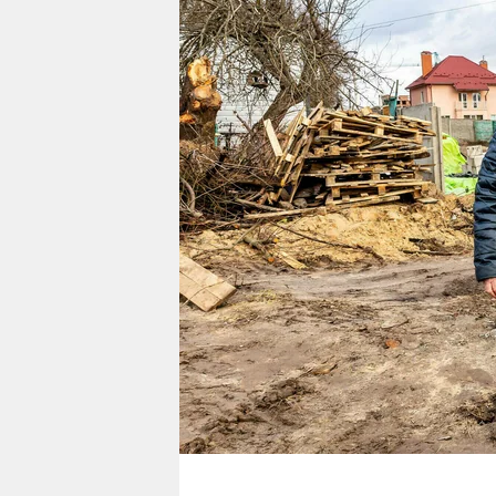
berlin
nord
wahrheit
verlag
verlag
veranstaltungen
shop
fragen & hilfe
unterstützen
abo
genossenschaft