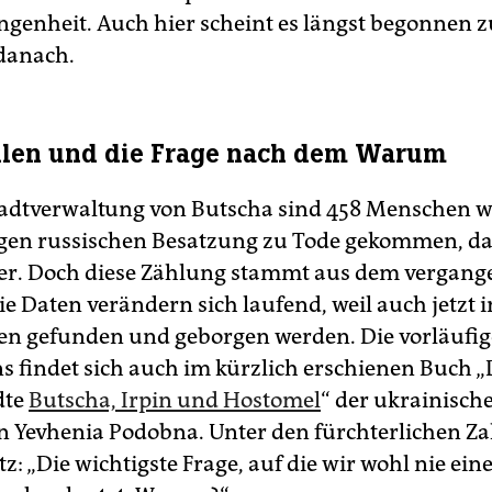
angenheit. Auch hier scheint es längst begonnen 
danach.
hlen und die Frage nach dem Warum
tadtverwaltung von Butscha sind 458 Menschen 
igen russischen Besatzung zu Tode gekommen, d
er. Doch diese Zählung stammt aus dem vergan
e Daten verändern sich laufend, weil auch jetzt
en gefunden und geborgen werden. Die vorläufige
s findet sich auch im kürzlich erschienen Buch „
dte
Butscha, Irpin und Hostomel
“ der ukrainisch
in Yevhenia Podobna. Unter den fürchterlichen Za
tz: „Die wichtigste Frage, auf die wir wohl nie ei