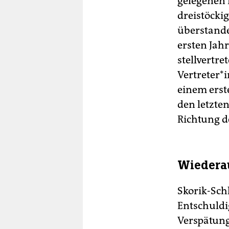
gelegenen 
dreistöcki
überstande
ersten Jahr
stellvertr
Ver­tre­te­
einem erst
den letzten
Richtung d
Wiederau
Skorik-Sch
Entschuldi
Verspätung