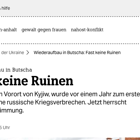
 hilfe
n-anhalt
gewalt gegen frauen
nahost-konflikt
n der Ukraine
Wiederaufbau in Butscha: Fast keine Ruinen
u in Butscha
keine Ruinen
n Vorort von Kyjiw, wurde vor einem Jahr zum ers
e russische Kriegs­verbrechen. Jetzt herrscht
timmung.
5 Uhr