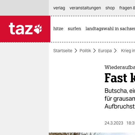
hautnavigation anspringen
hauptinhalt anspringen
footer anspringen
verlag
veranstaltungen
shop
fragen &
hitze
surfen
landtagswahl in sachse

taz zahl ich
taz zahl ich
Startseite
Politik
Europa
Krieg i
themen
politik
Wiederaufba
Fast 
öko
Butscha, ei
gesellschaft
für grausam
Aufbruchs
kultur
sport
24.3.2023
18:3