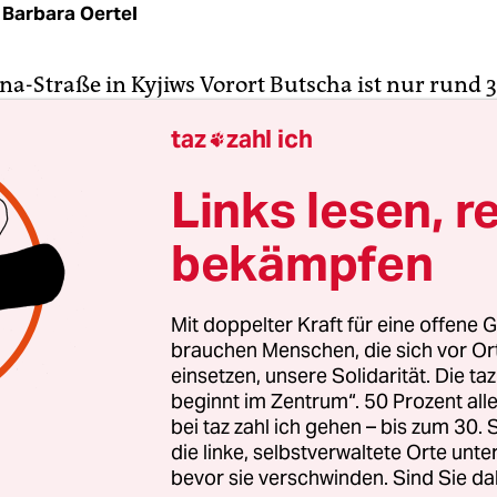
Barbara Oertel
na-Straße in Kyjiws Vorort Butscha ist nur rund 
n von der ukrai­nischen Hauptstadt entfernt. Fas
taz
zahl ich

er mehr die Bilder, die vor fast genau einem Jahr
der russischen Truppen, um die Welt gingen. Ver
Links lesen, r
russische Panzer und andere Kriegsfahrzeuge – di
bekämpfen
lometer langen Kolonne, die bis nach Kyjiw vorst
ich genauso aneinander wie Häuser, die bis auf d
rn niedergebrannt waren.
Mit doppelter Kraft für eine offene G
brauchen Menschen, die sich vor O
 es, als ob die Straße fast vollständig aus den Ru
einsetzen, unsere Solidarität. Die ta
beginnt im Zentrum“. 50 Prozent a
rstanden sei. Nur vor einigen Grundstücken tür
bei taz zahl ich gehen – bis zum 30
t und Steine. Viele Gebäude sind instandgesetzt 
die linke, selbstverwaltete Orte unte
den. Auch jetzt, kurz vor Einbruch der Dunkelhei
bevor sie verschwinden. Sind Sie da