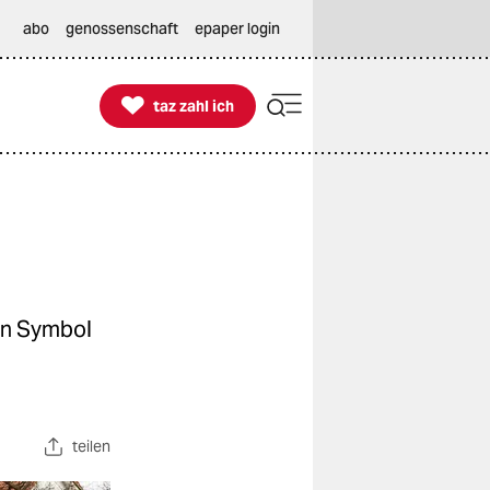
abo
genossenschaft
epaper login

taz zahl ich
taz zahl ich
ten Symbol
teilen