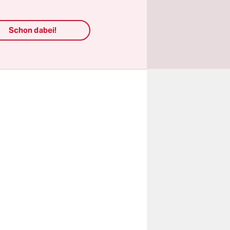
Gerüst
ner von
Schon dabei!