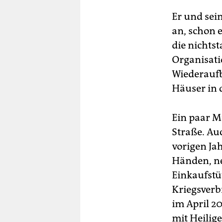
Er und sei
an, schon e
die nichts
Organisati
Wiederaufb
Häuser in 
Ein paar M
Straße. Au
vorigen Ja
Händen, ne
Einkaufstü
Kriegsverb
im April 2
mit Heilig