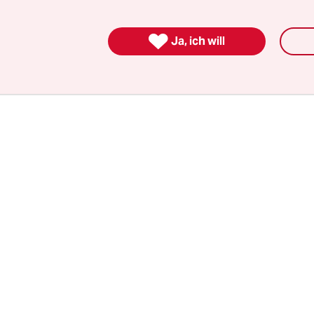
 gehämmert, verputzt und gestrichen. Auf einem 
rere Männer und arbeiten an einem Rohbau. Ei

Ja, ich will
rt mit einer Zigarette am Boden.