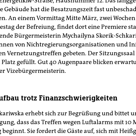
Energetikiw-Straße, Hausnummer 12. Das langge
ge Gebäude hat die Besatzungszeit fast unbescha
n. An einem Vormittag Mitte März, zwei Wochen
estag der Befreiung, findet dort eine Premiere sta
etende Bürgermeisterin Mychailyna Skorik-Schkar
r*in­nen von Nichtregierungsorganisationen und Ini
en Vernetzungstreffen gebeten. Der Sitzungssaal i
 Platz gefüllt. Gut 40 Augenpaare blicken erwartu
er Vizebürgermeisterin.
fbau trotz Finanzschwierigkeiten
kariwska erhebt sich zur Begrüßung und bittet 
gung, dass das Treffen wegen Luftalarms mit 10
 beginnt. Sie fordert die Gäste auf, sich mit Hei