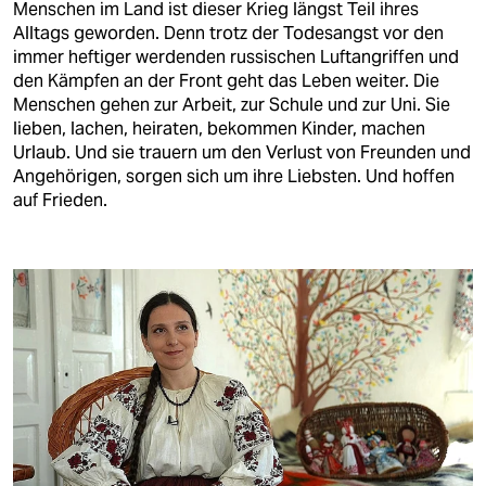
berlin
Menschen im Land ist dieser Krieg längst Teil ihres
Alltags geworden. Denn trotz der Todesangst vor den
nord
immer heftiger werdenden russischen Luftangriffen und
den Kämpfen an der Front geht das Leben weiter. Die
wahrheit
Menschen gehen zur Arbeit, zur Schule und zur Uni. Sie
lieben, lachen, heiraten, bekommen Kinder, machen
verlag
Urlaub. Und sie trauern um den Verlust von Freunden und
Angehörigen, sorgen sich um ihre Liebsten. Und hoffen
verlag
auf Frieden.
veranstaltungen
shop
fragen & hilfe
unterstützen
abo
genossenschaft