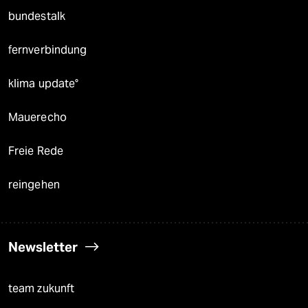
bundestalk
fernverbindung
klima update°
Mauerecho
Freie Rede
reingehen
Newsletter
team zukunft