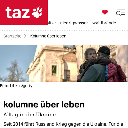

taz zahl ich
krieg in der ukraine
hitze
niedrigwasser
waldbrände

taz zahl ich
Startseite
Kolumne über leben
taz zahl ich
themen
politik
öko
Foto: Libkos/getty
gesellschaft
kolumne über leben
kultur
sport
Alltag in der Ukraine
Seit 2014 führt Russland Krieg gegen die Ukraine. Für die