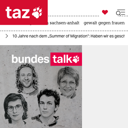

taz zahl ich
hitze
landtagswahl in sachsen-anhalt
gewalt gegen frauen

taz zahl ich
er
10 Jahre nach dem „Summer of Migration“: Haben wir es gescha
taz zahl ich
themen
politik
öko
gesellschaft
kultur
sport