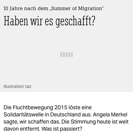
berlin
10 Jahre nach dem „Summer of Migration“
nord
Haben wir es geschafft?
wahrheit
verlag
verlag
veranstaltungen
shop
Illustration: taz
fragen & hilfe
unterstützen
Die Fluchtbewegung 2015 löste eine
abo
Solidaritätswelle in Deutschland aus. Angela Merkel
sagte, wir schaffen das. Die Stimmung heute ist weit
genossenschaft
davon entfernt. Was ist passiert?