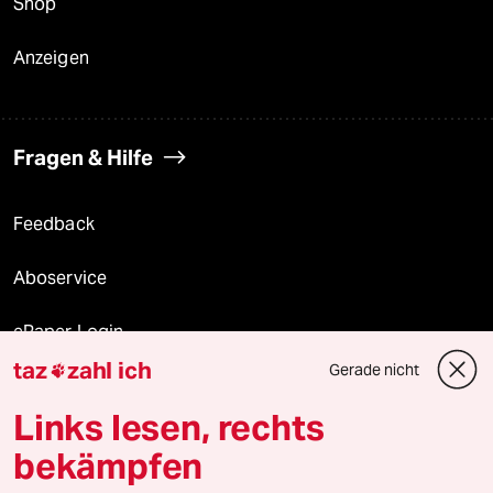
Shop
Anzeigen
Fragen & Hilfe
Feedback
Aboservice
ePaper Login
taz
zahl ich
Gerade nicht

Downloads für Abonnierende
Links lesen, rechts
bekämpfen
© 2026 taz Verlags und Vertriebs GmbH