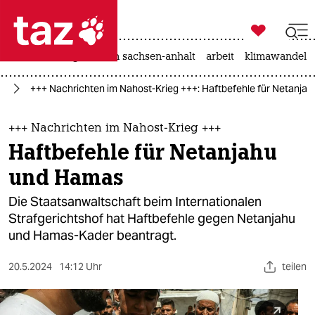

taz zahl ich
hitze
landtagswahl in sachsen-anhalt
arbeit
klimawandel

taz zahl ich
kt
+++ Nachrichten im Nahost-Krieg +++: Haftbefehle für Netanja
taz zahl ich
themen
+++ Nachrichten im Nahost-Krieg +++
Haftbefehle für Netanjahu
politik
und Hamas
öko
Die Staatsanwaltschaft beim Internationalen
Strafgerichtshof hat Haftbefehle gegen Netanjahu
gesellschaft
und Hamas-Kader beantragt.
kultur
20.5.2024
14:12 Uhr
teilen
sport