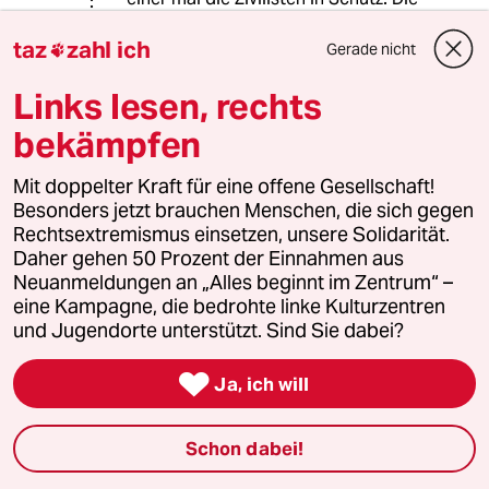
deutsche Regierung tut es bestimmt
taz
zahl ich
nicht sondern redet immer noch von
Gerade nicht

bedingungslosen Support. Während
nicht nicht nur Gaza Zivilisten
Links lesen, rechts
umgebracht werden sondern auch im
bekämpfen
Westjordanland!
Mit doppelter Kraft für eine offene Gesellschaft!
Besonders jetzt brauchen Menschen, die sich gegen
Abdurchdiemitte
A
Rechtsextremismus einsetzen, unsere Solidarität.
20.05.2024
,
14:52 Uhr
Daher gehen 50 Prozent der Einnahmen aus
Neuanmeldungen an „Alles beginnt im Zentrum“ –
Da sich Israel eigentlich keinen Premier leisten
eine Kampagne, die bedrohte linke Kulturzentren
kann, der mit internationalem Haftbefehl
und Jugendorte unterstützt. Sind Sie dabei?
gesucht wird (und sein größter
innerparteilicher Konkurrent Gallant ebenfalls

davon betroffen ist), läuft wohl alles auf Benny
Ja, ich will
Gantz als neuen Ministerpräsidenten hinaus.
Dessen Partei liegt in den Umfragen sowieso
Schon dabei!
vorne.