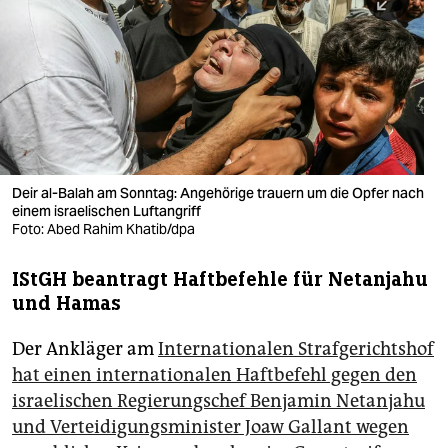
berlin
nord
wahrheit
verlag
verlag
Deir al-Balah am Sonntag: Angehörige trauern um die Opfer nach
einem israelischen Luftangriff
veranstaltungen
Foto: Abed Rahim Khatib/dpa
shop
IStGH beantragt Haftbefehle für Netanjahu
fragen & hilfe
und Hamas
unterstützen
Der Ankläger am
Internationalen Strafgerichtshof
abo
hat einen internationalen Haftbefehl gegen den
israelischen Regierungschef Benjamin Netanjahu
genossenschaft
und Verteidigungsminister Joaw Gallant wegen