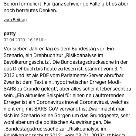
Schön formuliert. Für ganz schwierige Fälle gibt es aber
noch betreutes Denken.
zum Beitrag
patty
02.04.2020 , 16:16 Uhr
Vor sieben Jahren lag es dem Bundestag vor: Ein
Szenario, ein Drehbuch zur „Risikoanalyse im
Bevölkerungsschutz“. Die Bundestagsdrucksache in der
das Drehbuch bis heute zu lesen ist, stammt vom 3. 1.
2013 und ist als PDF vom Parlaments-Server abrufbar.
Zwar ist dem Text ein „hypothetischer Erreger Modi-
SARS zu Grunde gelegt“, aber alles scheint lebensecht zu
sein: „Ein aktuelles Beispiel für einen neu auftretenden
Erreger ist ein Coronavirus (novel Coronavirus), welches
nicht eng mit SARS-CoV verwandt ist Zwar macht man
sich im Szenario keine Sorgen um das Grundgesetz, sehr
wohl aber um die politischen Auswirkungen. Die
„Bundestagsdrucksache zur „Risikoanalyse im
Bevölkerungsschutz 2012“, vom 03. 01. 2013“ ist hier zu