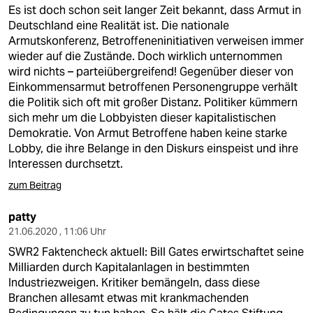
berlin
Es ist doch schon seit langer Zeit bekannt, dass Armut in
Deutschland eine Realität ist. Die nationale
nord
Armutskonferenz, Betroffeneninitiativen verweisen immer
wieder auf die Zustände. Doch wirklich unternommen
wahrheit
wird nichts – parteiübergreifend! Gegenüber dieser von
Einkommensarmut betroffenen Personengruppe verhält
verlag
die Politik sich oft mit großer Distanz. Politiker kümmern
sich mehr um die Lobbyisten dieser kapitalistischen
verlag
Demokratie. Von Armut Betroffene haben keine starke
Lobby, die ihre Belange in den Diskurs einspeist und ihre
veranstaltungen
Interessen durchsetzt.
shop
zum Beitrag
fragen & hilfe
patty
unterstützen
21.06.2020 , 11:06 Uhr
SWR2 Faktencheck aktuell: Bill Gates erwirtschaftet seine
abo
Milliarden durch Kapitalanlagen in bestimmten
Industriezweigen. Kritiker bemängeln, dass diese
genossenschaft
Branchen allesamt etwas mit krankmachenden