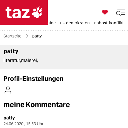

taz zahl ich
hitze
krieg in der ukraine
us-demokraten
nahost-konflikt

taz zahl ich
Startseite
patty
taz zahl ich
patty
themen
literatur,malerei,
politik
öko
Profil-Einstellungen
gesellschaft
kultur
meine Kommentare
sport
patty
24.06.2020 , 15:53 Uhr