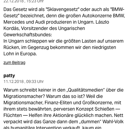
22.12.2018 , 15:23 Uhr
Das Gesetz wird als "Sklavengesetz" oder auch als "BMW-
Gesetz" bezeichnet, denn die großen Autokonzerne BMW,
Mercedes und Audi produzieren in Ungarn. Lászlo
Kordás, Vorsitzender des Ungarischen
Gewerkschaftsbundes:
In Ungarn schleppen wir die größten Lasten auf unserem
Rücken, im Gegenzug bekommen wir den niedrigsten
Lohn in Europa.
zum Beitrag
patty
11.12.2018 , 09:33 Uhr
Warum schreibt keiner in den „Qualitätsmedien“ über die
Migrationsmacher? Warum das so ist? Weil die
Migrationsmacher, Finanz-Eliten und Großkonzerne, mit
ihrem stets bewährten, perversen Konzept Schießen —
Flüchten — Helfen ihre Aktionäre glücklich machen. Nett
verpackt wird das Ganze dann dem „dummen“ Wahl-Volk
als humanitäre Intervention verkauft, kaum ein