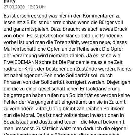
patty
27.03.2020 , 18:33 Uhr
Es ist erschreckend was hier in den Kommentaren zu
lesen ist z.B Es ist nur erreichbar, wenn die Bürger voll
und ganz mitspielen. Dazu braucht es auch etwas Druck
von oben. Es ist jetzt schon klar sobald die Pandemie
vorbei ist und man die Toten zählt, werden neue, dieses
Mal wirtschaftliche Opfer, an der Reihe sein. Die Opfer
der Verarmung wird niemand zählen. Ja es ist so wie
Fr.WIEDEMANN schreibt Die Pandemie muss eine Zeit
radikaler Kritik der bestehenden Zustände werden. Nichts
ist naheliegender. Fehlende Solidarität soll durch
Phrasen von der Solidarität korrigiert werden. Diejenigen
die die zu einer gesellschaftlichen Entsolidarisierung
beigetragen haben rufen nun Solidarität es werden keine
Fehler der Vergangenheit eingeräumt um sie in Zukunft
zu verhindern. Zitat:„Übrig bleibt zahlreichen Politikern
nun die Moral. Das ist nachvollziehbar: Investitionen in
Sozialstaat und Justiz sind teuer – die Moral bekommt
man umsonst. Zusätzlich wälzt man dadurch die eigene