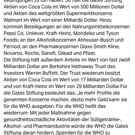
Bedingungen zu tun haben. So hält die Gates Stiftung
epaper login
Aktien von Coca Cola im Wert von 500 Millionen Dollar
und Aktien des weltgrößten Supermarktkonzerns
Walmart im Wert von einer Milliarde Dollar. Hinzu
kommen Beteiligungen an den Nahrungsmittelkonzernen
Pepsi Co, Unilever, Kraft-Heinz, Mondelez und Tyson
Foods; an den Alkoholkonzernen Anheuser-Busch und
Pernod; an den Pharmakonzernen Glaxo Smith Kline,
Novartis, Roche, Sanofi, Gilead und Pfizer.
Die Stiftung hält außerdem Anteile im Wert von fast zwölf
Milliarden Dollar am Berkshire Hathaway Trust des
Investors Warren Buffett. Der Trust wiederum besitzt
Aktien von Coca Cola im Wert von 17 Milliarden Dollar
und von Kraft-Heinz im Wert von 29 Milliarden Dollar.Für
die Gates Stiftung bedeutet das: Je mehr Profite die
genannten Konzerne machen, desto mehr Geld kann sie
für die WHO ausgeben. Für die WHO heißt das
wiederrum: Mit jeder Maßnahme gegen
gesundheitsschädliche Aktivitäten der Süßgetränke-,
Alkohol- und Pharmaindustrie würde die WHO die Gates
Stiftung daran hindern, Spenden für die WHO zu