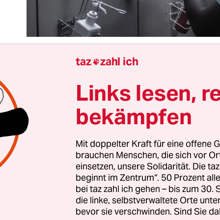
taz
zahl ich

Links lesen, r
junger Medizinstudent war ich voller Bewunderun
e mächtige, weltumspannende Organisation,
die 
bekämpfen
es tut
! Die Weltgesundheitsorganisation WHO er
 zum Grundrecht eines jeden Menschen, bezeich
 aller Völker als Voraussetzung für Frieden, und 
Mit doppelter Kraft für eine offene G
brauchen Menschen, die sich vor O
 als den „Zustand des vollständigen körperlichen,
einsetzen, unsere Solidarität. Die ta
en Wohlbefindens und nicht nur des Freiseins vo
beginnt im Zentrum“. 50 Prozent a
und Gebrechen“. 1948 wurde die WHO gegründet. E
bei taz zahl ich gehen – bis zum 30
die Pocken auszurotten. Die Kinderlähmung wur
die linke, selbstverwaltete Orte unte
bevor sie verschwinden. Sind Sie da
ängt. Seit über 70 Jahren arbeitet die WHO also