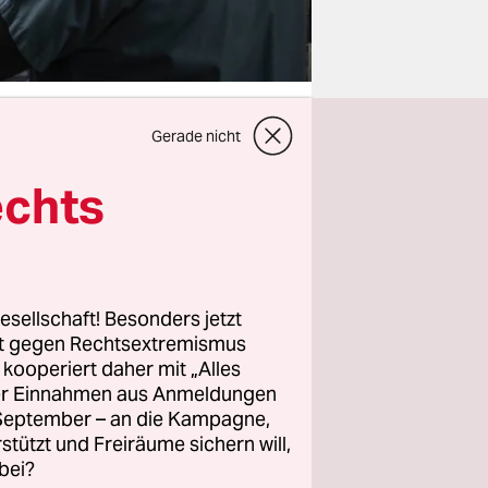
Gerade nicht
echts
g. Was für
so viel
klärte
nete die
definierte
esellschaft! Besonders jetzt
rt gegen Rechtsextremismus
 geistigen
z kooperiert daher mit „Alles
n
ller Einnahmen aus Anmeldungen
s ist ihr
. September – an die Kampagne,
de massiv
rstützt und Freiräume sichern will,
bei?
 zum Wohle