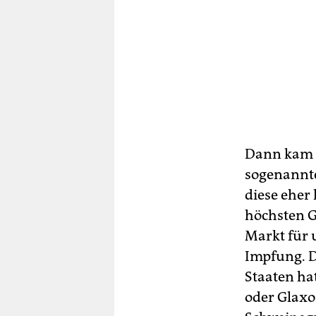
Dann kam 2
sogenannte
diese eher
höchsten G
Markt für
Impfung. D
Staaten hat
oder Glaxo