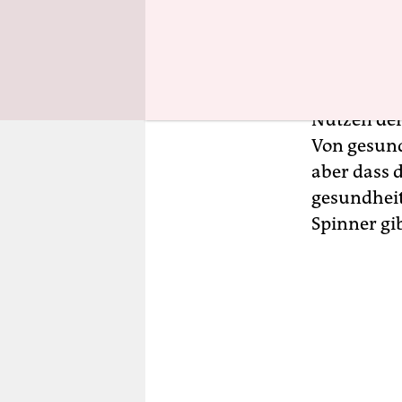
der Mensch
Zum ersten
Tagung übe
Nutzen der
Von gesund
aber dass 
gesundheitl
Spinner gib