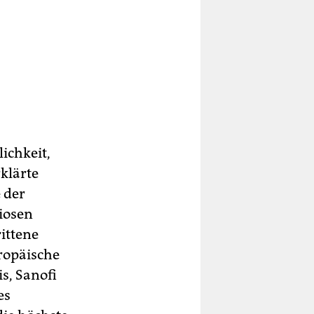
ichkeit,
klärte
 der
iosen
ittene
ropäische
s, Sanofi
es