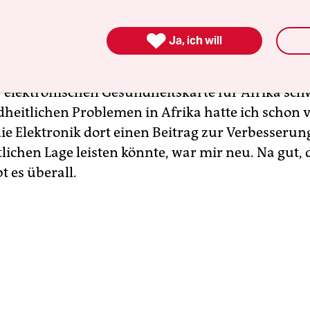
heit. Dachte ich jedenfalls.

Ja, ich will
 Mal stutzig wurde ich 2008 auf einer internatio
r „Electronic Health“ in Wien, als ein WHO-Spre
 elektronischen Gesundheitskarte für Afrika sc
heitlichen Problemen in Afrika hatte ich schon vi
die Elektronik dort einen Beitrag zur Verbesserun
ichen Lage leisten könnte, war mir neu. Na gut, 
t es überall.