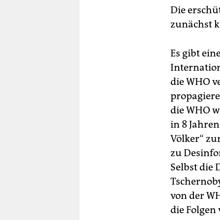
Die erschü
zunächst k
Es gibt ei
Internatio
die WHO ver
propagier
die WHO we
in 8 Jahre
Völker“ zu
zu Desinfo
Selbst di
Tschernoby
von der WH
die Folgen 