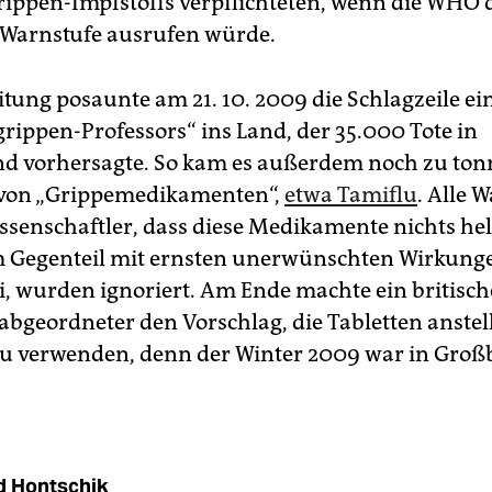
ippen-Impfstoffs verpflichteten, wenn die WHO 
Warnstufe ausrufen würde.
itung posaunte am 21. 10. 2009 die Schlagzeile ei
grippen-Professors“ ins Land, der 35.000 Tote in
d vorhersagte. So kam es außerdem noch zu to
von „Grippemedikamenten“,
etwa Tamiflu
. Alle
issenschaftler, dass diese Medikamente nichts hel
 Gegenteil mit ernsten unerwünschten Wirkung
i, wurden ignoriert. Am Ende machte ein britisch
bgeordneter den Vorschlag, die Tabletten anstel
zu verwenden, denn der Winter 2009 war in Groß
d Hontschik