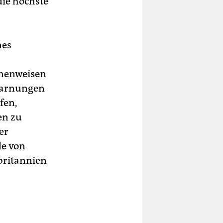
die höchste
nes
nnenweisen
 Warnungen
fen,
en zu
er
le von
britannien