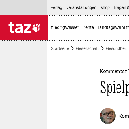
hautnavigation anspringen
hauptinhalt anspringen
footer anspringen
verlag
veranstaltungen
shop
fragen &
niedrigwasser
rente
landtagswahl i

taz zahl ich
taz zahl ich
Startseite
Gesellschaft
Gesundheit
themen
politik
Kommentar 
öko
Spiel
gesellschaft
kultur
Kom
sport