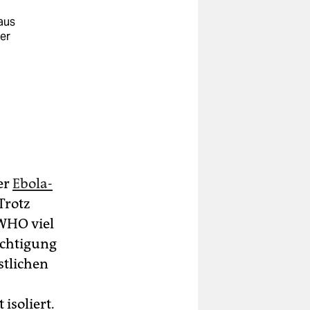
aus
der
er
Ebola-
Trotz
WHO viel
ächtigung
stlichen
isoliert.