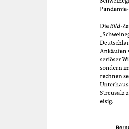
Schweinegr
Pandemie-
Die
Bild
-Ze
„Schweine­
Deutschlan
Ankäufen 
seriöser W
sondern im
rechnen se
Unterhausa
Streusalz 
eisig.
Bern