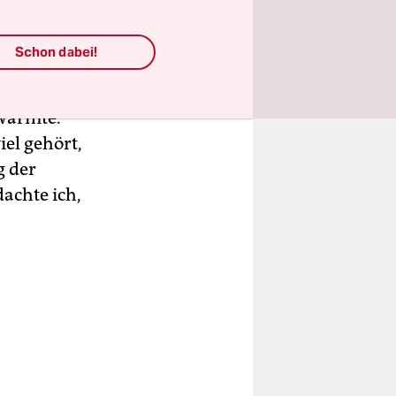
Schon dabei!
nalen
cher vom
hwärmte.
el gehört,
g der
dachte ich,