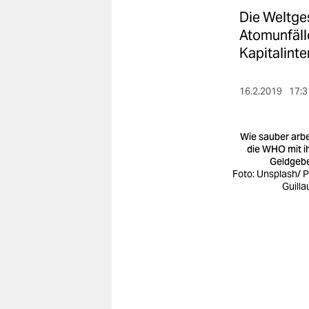
berlin
Die Weltge
nord
Atomunfälle
Kapitalinte
wahrheit
verlag
16.2.2019
17:3
verlag
Wie sauber arbe
veranstaltungen
die WHO mit i
Geldgeb
Foto: Unsplash/ P
shop
Guill
fragen & hilfe
unterstützen
abo
genossenschaft