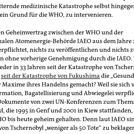
tternde medizinische Katastrophe selbst hingeg
ein Grund für die WHO, zu intervenieren.
nen Geheimvertrag zwischen der WHO und der
nalen Atomenergie-Behörde IAEO aus dem Jahre 1
pflichtet, nichts zu veröffentlichen und nichts 
en ohne vorherige Genehmigung durch die IAEO.
der in 33 Jahren seit der Katastrophe von Tsche
n
seit der Katastrophe von Fukushima
die „Gesundh
r Maxime ihres Handelns gemacht? Weil sie sich v
rmation, Bagatellisierung und Abwiegelei verpfli
e Dokumente von zwei UN-Konferenzen zum Them
l, die 1995 in Genf und 2001 in Kiew stattfanden
O bis heute geheim gehalten. Denn laut IAEO si
von Tschernobyl „weniger als 50 Tote“ zu beklagen