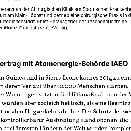
berarzt an der Chirurgischen Klinik am Städtischen Krankenh
urt am Main-Höchst und betrieb eine chirurgische Praxis in 
urter Innenstadt. Er ist Herausgeber der Taschenbuchreihe
zinHuman“ im Suhrkamp-Verlag.
ertrag mit Atomenergie-Behörde IAEO
 in Guinea und in Sierra Leone kam es 2014 zu ein
 in deren Verlauf über 10.000 Menschen starben. 
ger Warnungen setzten die Hilfsmaßnahmen der 
, wurden aber sogleich hektisch, als eine Beeintr
ationalen Flugverkehrs drohte. Der Schutz der we
nkontrollierbarer Ausbreitung stand obenan, die
n drei ärmsten Ländern der Welt wurden komplett 