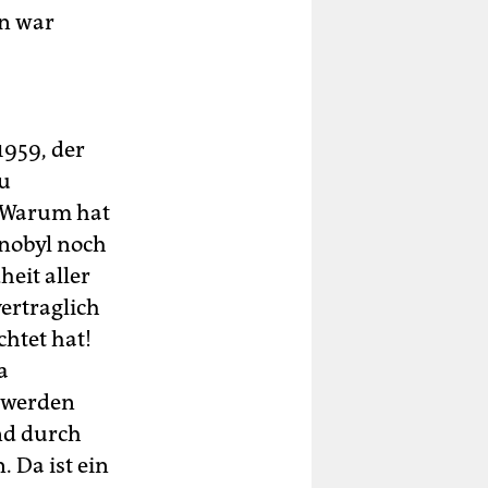
en war
959, der
zu
 Warum hat
rnobyl noch
eit aller
ertraglich
chtet hat!
a
, werden
nd durch
. Da ist ein