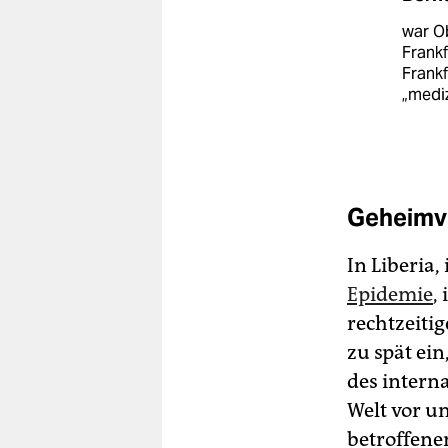
war O
Frankf
Frankf
„medi
Geheimv
In Liberia,
Epidemie
,
rechtzeiti
zu spät ein
des intern
Welt vor u
betroffene