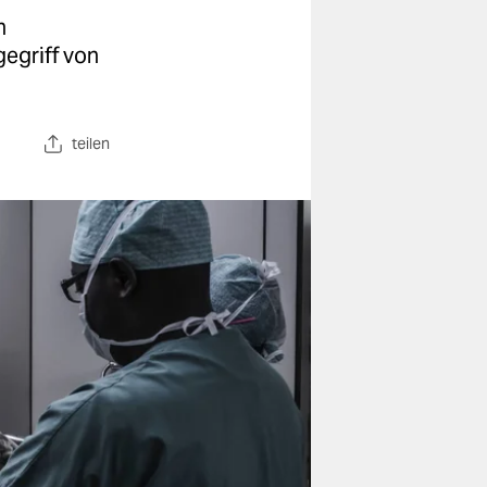
n
egriff von
teilen