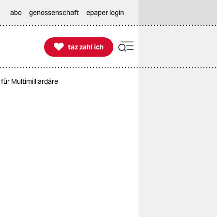
abo
genossenschaft
epaper login

taz zahl ich
taz zahl ich
ür Multimilliardäre