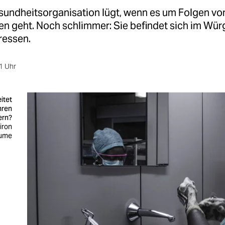
sundheitsorganisation lügt, wenn es um Folgen vo
n geht. Noch schlimmer: Sie befindet sich im Würg
ressen.
1 Uhr
itet
hren
ern?
iron
aume