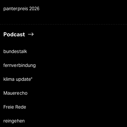
panterpreis 2026
Podcast
bundestalk
fernverbindung
klima update°
Mauerecho
Freie Rede
reingehen