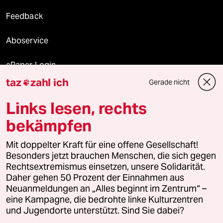
Feedback
Aboservice
ePaper Login
taz
zahl ich
Gerade nicht

Downloads für Abonnierende
Links lesen, rechts
bekämpfen
© 2026 taz Verlags und Vertriebs GmbH
Mit doppelter Kraft für eine offene Gesellschaft!
Alle Rechte vorbehalten. Bei rechtlichen Fragen oder für Genehmigungen
wenden Sie sich bitte an
lizenzen@taz.de
Besonders jetzt brauchen Menschen, die sich gegen
Rechtsextremismus einsetzen, unsere Solidarität.
Daher gehen 50 Prozent der Einnahmen aus
Feedback
Redaktionsstatut
Kommune-Richtlinien
KI-
Neuanmeldungen an „Alles beginnt im Zentrum“ –
eine Kampagne, die bedrohte linke Kulturzentren
Leitlinie
Informant
Datenschutz
Impressum
AGB
und Jugendorte unterstützt. Sind Sie dabei?