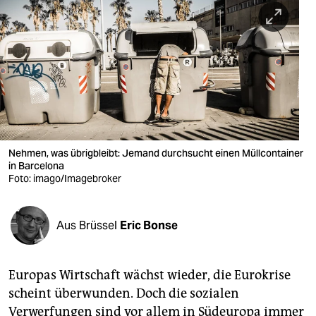
berlin
nord
wahrheit
verlag
verlag
veranstaltungen
Nehmen, was übrigbleibt: Jemand durchsucht einen Müllcontainer
in Barcelona
shop
Foto: imago/Imagebroker
fragen & hilfe
Aus Brüssel
Eric Bonse
unterstützen
abo
Europas Wirtschaft wächst wieder, die Eurokrise
genossenschaft
scheint überwunden. Doch die sozialen
Verwerfungen sind vor allem in Südeuropa immer