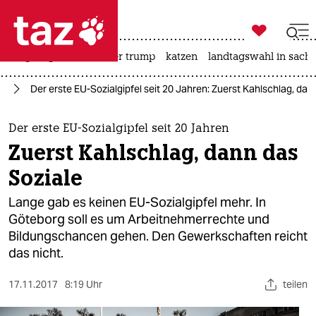

taz zahl ich
bergsteigen
usa unter trump
katzen
landtagswahl in sachs

taz zahl ich
ie
Der erste EU-Sozialgipfel seit 20 Jahren: Zuerst Kahlschlag, dan
taz zahl ich
themen
Der erste EU-Sozialgipfel seit 20 Jahren
Zuerst Kahlschlag, dann das
politik
Soziale
öko
Lange gab es keinen EU-Sozialgipfel mehr. In
Göteborg soll es um Arbeitnehmerrechte und
gesellschaft
Bildungschancen gehen. Den Gewerkschaften reicht
das nicht.
kultur
sport
17.11.2017
8:19 Uhr
teilen