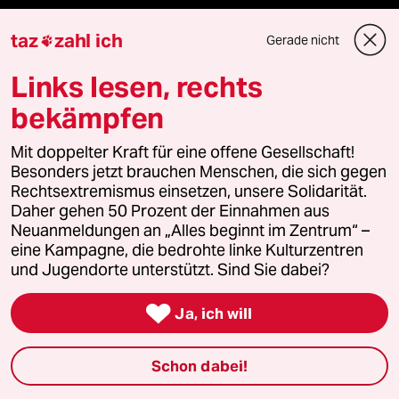
ePaper Login
taz
zahl ich
Gerade nicht

Downloads für Abonnierende
Links lesen, rechts
bekämpfen
© 2026 taz Verlags und Vertriebs GmbH
Mit doppelter Kraft für eine offene Gesellschaft!
Alle Rechte vorbehalten. Bei rechtlichen Fragen oder für Genehmigungen
Besonders jetzt brauchen Menschen, die sich gegen
wenden Sie sich bitte an
lizenzen@taz.de
Rechtsextremismus einsetzen, unsere Solidarität.
Daher gehen 50 Prozent der Einnahmen aus
Neuanmeldungen an „Alles beginnt im Zentrum“ –
Feedback
Redaktionsstatut
Kommune-Richtlinien
KI-
eine Kampagne, die bedrohte linke Kulturzentren
und Jugendorte unterstützt. Sind Sie dabei?
Leitlinie
Informant
Datenschutz
Impressum
AGB

Ja, ich will
Seitenwende
Einwilligungen widerrufen (Ads)
Schon dabei!