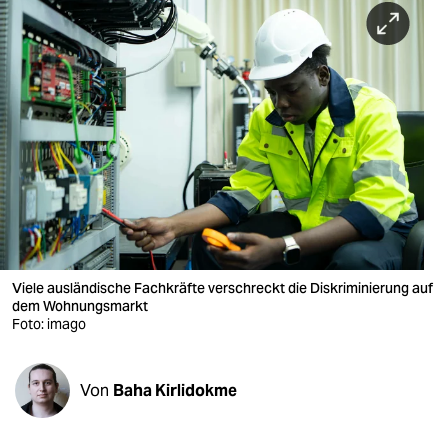
berlin
nord
wahrheit
verlag
verlag
veranstaltungen
shop
Viele ausländische Fachkräfte verschreckt die Diskriminierung auf
fragen & hilfe
dem Wohnungsmarkt
Foto: imago
unterstützen
abo
Von
Baha Kirlidokme
genossenschaft