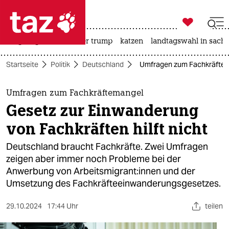

taz zahl ich
bergsteigen
usa unter trump
katzen
landtagswahl in sachs

taz zahl ich
Startseite
Politik
Deutschland
Umfragen zum Fachkräfteman
taz zahl ich
themen
Umfragen zum Fachkräftemangel
Gesetz zur Einwanderung
politik
von Fachkräften hilft nicht
öko
Deutschland braucht Fachkräfte. Zwei Umfragen
zeigen aber immer noch Probleme bei der
gesellschaft
Anwerbung von Ar­beits­mi­gran­t:in­nen und der
Umsetzung des Fachkräfteeinwanderungsgesetzes.
kultur
sport
29.10.2024
17:44 Uhr
teilen