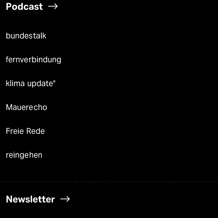
Podcast
bundestalk
fernverbindung
klima update°
Mauerecho
Freie Rede
reingehen
Newsletter