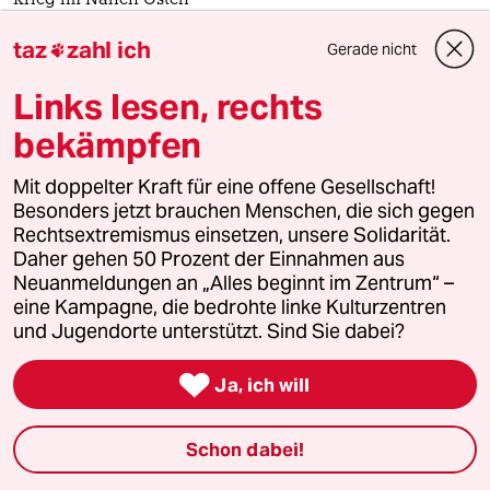
Krieg im Nahen Osten
Die Hisbollah entwaffnen
taz
zahl ich
Gerade nicht

Kommentar von
Susanne Knaul
Links lesen, rechts
bekämpfen
Im Libanon stellt eine aus Teheran finanzierte
Terrororganisation die stärkste militärische Macht. Ohne
Mit doppelter Kraft für eine offene Gesellschaft!
die Hisbollah wäre ein Frieden längst möglich.
Besonders jetzt brauchen Menschen, die sich gegen
Rechtsextremismus einsetzen, unsere Solidarität.
Daher gehen 50 Prozent der Einnahmen aus
Neuanmeldungen an „Alles beginnt im Zentrum“ –
eine Kampagne, die bedrohte linke Kulturzentren
und Jugendorte unterstützt. Sind Sie dabei?

Ja, ich will
Schon dabei!