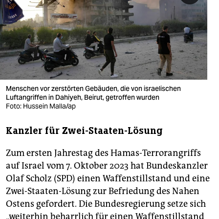
berlin
nord
wahrheit
verlag
verlag
Menschen vor zerstörten Gebäuden, die von israelischen
Luftangriffen in Dahiyeh, Beirut, getroffen wurden
veranstaltungen
Foto: Hussein Malla/ap
shop
Kanzler für Zwei-Staaten-Lösung
fragen & hilfe
Zum ersten Jahrestag des Hamas-Terrorangriffs
unterstützen
auf Israel vom 7. Oktober 2023 hat Bundeskanzler
Olaf Scholz (SPD) einen Waffenstillstand und eine
abo
Zwei-Staaten-Lösung zur Befriedung des Nahen
genossenschaft
Ostens gefordert. Die Bundesregierung setze sich
„weiterhin beharrlich für einen Waffenstillstand