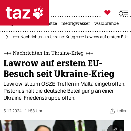

taz zahl ich
krieg in der ukraine
hitze
niedrigwasser
waldbrände

taz zahl ich
ne
+++ Nachrichten im Ukraine-Krieg +++: Lawrow auf erstem EU-B
taz zahl ich
themen
+++ Nachrichten im Ukraine-Krieg +++
Lawrow auf erstem EU-
politik
Besuch seit Ukraine-Krieg
öko
Lawrow ist zum OSZE-Treffen in Malta eingetroffen.
Pistorius hält die deutsche Beteiligung an einer
gesellschaft
Ukraine-Friedenstruppe offen.
kultur
5.12.2024
11:53 Uhr
teilen
sport