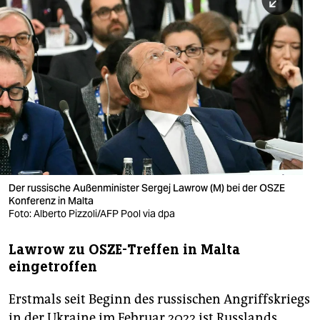
berlin
nord
wahrheit
verlag
verlag
veranstaltungen
shop
Der russische Außenminister Sergej Lawrow (M) bei der OSZE
Konferenz in Malta
fragen & hilfe
Foto: Alberto Pizzoli/AFP Pool via dpa
unterstützen
Lawrow zu OSZE-Treffen in Malta
eingetroffen
abo
genossenschaft
Erstmals seit Beginn des russischen Angriffskriegs
in der Ukraine im Februar 2022 ist Russlands