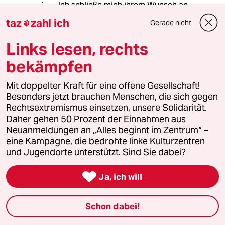
Ich schließe mich ihrem Wunsch an.
taz
zahl ich
Gerade nicht

meistkommentiert
Links lesen, rechts
bekämpfen
1
Krise der Demokratie
AfD-Wählen als Triebabfuhr
Mit doppelter Kraft für eine offene Gesellschaft!
Besonders jetzt brauchen Menschen, die sich gegen
Rechtsextremismus einsetzen, unsere Solidarität.
Daher gehen 50 Prozent der Einnahmen aus
2
Zivildienst
Neuanmeldungen an „Alles beginnt im Zentrum“ –
Zwangsdienst als Randnotiz
eine Kampagne, die bedrohte linke Kulturzentren
und Jugendorte unterstützt. Sind Sie dabei?

Ja, ich will
3
Niedrigwasser in Mittel- und Osteuropa
Stromkrise mit Ansage
Schon dabei!