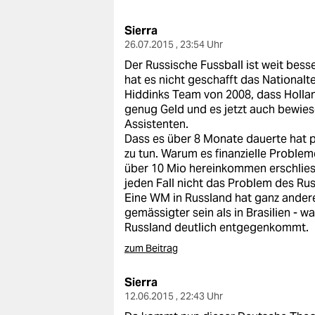
berlin
Sierra
nord
26.07.2015 , 23:54 Uhr
wahrheit
Der Russische Fussball ist weit besser
hat es nicht geschafft das Nationalt
verlag
Hiddinks Team von 2008, dass Hollan
genug Geld und es jetzt auch bewiese
verlag
Assistenten.
Dass es über 8 Monate dauerte hat 
veranstaltungen
zu tun. Warum es finanzielle Probleme
über 10 Mio hereinkommen erschlies
shop
jeden Fall nicht das Problem des Rus
Eine WM in Russland hat ganz ander
fragen & hilfe
gemässigter sein als in Brasilien - 
Russland deutlich entgegenkommt.
unterstützen
zum Beitrag
abo
Sierra
genossenschaft
12.06.2015 , 22:43 Uhr