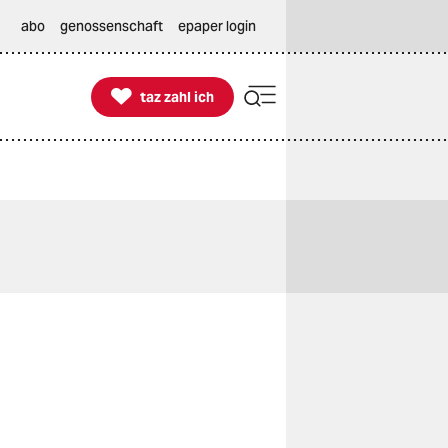
abo
genossenschaft
epaper login

taz zahl ich
taz zahl ich