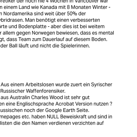
etiker der noch nie 4 Wochen in Vancouver war
 in einem Land wie Kanada mit 8 Monaten Winter -
 In Nordamerika sind weit über 50% der
ybridrasen. Man benötigt einen verbesserten
rte und Bodenplatte - aber dies ist bei weitem
r allem gegen Norwegen bewiesen, dass es mental
ngt, dass Team zum Dauerlauf auf diesem Boden.
der Ball läuft und nicht die Spielerinnen.
 Aus einem Arbeitslosen wurde zuert ein Syrischer
 Russischer Waffenforensiker.
aus Australin Charles Wood ist sehr gut
en eine Englischsprache Acrobat Version nutzen ?
ussischen noch der Google Earth Seite.
omepages etc. haben NULL Beweiskraft und sind in
alisten die den Namen verdienen verzichten auf