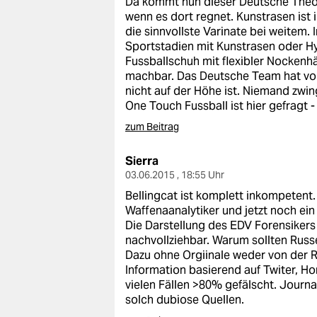
Da kommt nun dieser Deutsche Theor
epaper login
wenn es dort regnet. Kunstrasen ist
die sinnvollste Varinate bei weitem.
Sportstadien mit Kunstrasen oder H
Fussballschuh mit flexibler Nockenhä
machbar. Das Deutsche Team hat vo
nicht auf der Höhe ist. Niemand zwi
One Touch Fussball ist hier gefragt - 
zum Beitrag
Sierra
03.06.2015 , 18:55 Uhr
Bellingcat ist komplett inkompetent.
Waffenaanalytiker und jetzt noch ein
Die Darstellung des EDV Forensikers 
nachvollziehbar. Warum sollten Russ
Dazu ohne Orgiinale weder von der R
Information basierend auf Twiter, H
vielen Fällen >80% gefälscht. Journ
solch dubiose Quellen.