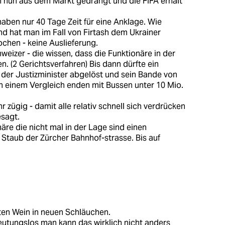
 nun aus dem Markt gedrängt und die FIFA erhält
haben nur 40 Tage Zeit für eine Anklage. Wie
nd hat man im Fall von Firtash dem Ukrainer
chen - keine Auslieferung.
eizer - die wissen, dass die Funktionäre in der
. (2 Gerichtsverfahren) Bis dann dürfte ein
 der Justizminister abgelöst und sein Bande von
 einem Vergleich enden mit Bussen unter 10 Mio.
 zügig - damit alle relativ schnell sich verdrücken
sagt.
re die nicht mal in der Lage sind einen
 Staub der Zürcher Bahnhof-strasse. Bis auf
ten Wein in neuen Schläuchen.
utungslos man kann das wirklich nicht anders