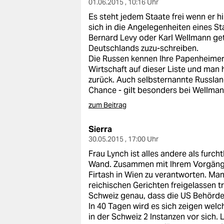
01.06.2015 , 10:16 Uhr
Es steht jedem Staate frei wenn er 
sich in die Angelegenheiten eines S
Bernard Levy oder Karl Wellmann get
Deutschlands zuzu-schreiben.
Die Russen kennen Ihre Papenheimer
Wirtschaft auf dieser Liste und man h
zurück. Auch selbsternannte Russla
Chance - gilt besonders bei Wellman
zum Beitrag
Sierra
30.05.2015 , 17:00 Uhr
Frau Lynch ist alles andere als furc
Wand. Zusammen mit Ihrem Vorgänge
Firtash in Wien zu verantworten. Ma
reichischen Gerichten freigelassen t
Schweiz genau, dass die US Behörden
In 40 Tagen wird es sich zeigen welc
in der Schweiz 2 Instanzen vor sich.