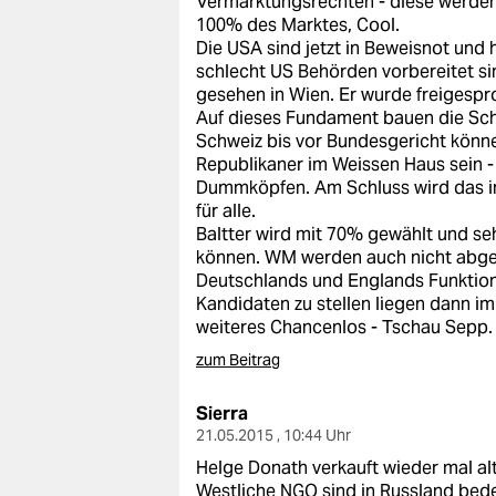
Vermarktungsrechten - diese werden
100% des Marktes, Cool.
Die USA sind jetzt in Beweisnot und 
schlecht US Behörden vorbereitet si
gesehen in Wien. Er wurde freigespro
Auf dieses Fundament bauen die Schw
Schweiz bis vor Bundesgericht können
Republikaner im Weissen Haus sein -
Dummköpfen. Am Schluss wird das in
für alle.
Baltter wird mit 70% gewählt und sehr
können. WM werden auch nicht abge
Deutschlands und Englands Funktionä
Kandidaten zu stellen liegen dann im
weiteres Chancenlos - Tschau Sepp.
zum Beitrag
Sierra
21.05.2015 , 10:44 Uhr
Helge Donath verkauft wieder mal al
Westliche NGO sind in Russland bede