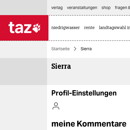
hautnavigation anspringen
hauptinhalt anspringen
footer anspringen
verlag
veranstaltungen
shop
fragen &
niedrigwasser
rente
landtagswahl i

taz zahl ich
taz zahl ich
Startseite
Sierra
themen
Sierra
politik
öko
gesellschaft
Profil-Einstellungen
kultur
sport
meine Kommentare