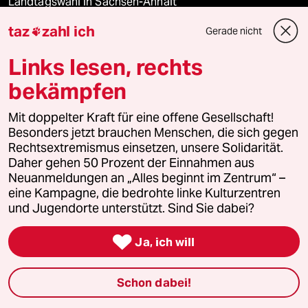
Landtagswahl in Sachsen-Anhalt
taz
zahl ich
Gerade nicht

Hybrider Krieg
Links lesen, rechts
Jemen
bekämpfen
Ceuta
Mit doppelter Kraft für eine offene Gesellschaft!
Besonders jetzt brauchen Menschen, die sich gegen
Hitze
Rechtsextremismus einsetzen, unsere Solidarität.
Daher gehen 50 Prozent der Einnahmen aus
Neuanmeldungen an „Alles beginnt im Zentrum“ –
eine Kampagne, die bedrohte linke Kulturzentren
Verlag
und Jugendorte unterstützt. Sind Sie dabei?

Aktuelles
Ja, ich will
Hausblog
Schon dabei!
Die Seitenwende