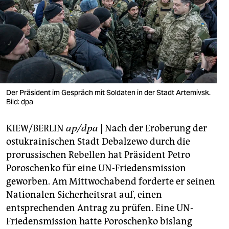
berlin
nord
wahrheit
verlag
verlag
Der Präsident im Gespräch mit Soldaten in der Stadt Artemivsk.
Bild: dpa
veranstaltungen
KIEW/BERLIN
ap/dpa
| Nach der Eroberung der
shop
ostukrainischen Stadt Debalzewo durch die
fragen & hilfe
prorussischen Rebellen hat Präsident Petro
Poroschenko für eine UN-Friedensmission
unterstützen
geworben. Am Mittwochabend forderte er seinen
abo
Nationalen Sicherheitsrat auf, einen
entsprechenden Antrag zu prüfen. Eine UN-
genossenschaft
Friedensmission hatte Poroschenko bislang