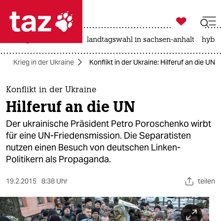

taz zahl ich
niedrigwasser
rente
landtagswahl in sachsen-anhalt
hybri

taz zahl ich
Krieg in der Ukraine
Konflikt in der Ukraine: Hilferuf an die UN
taz zahl ich
themen
Konflikt in der Ukraine
Hilferuf an die UN
politik
Der ukrainische Präsident Petro Poroschenko wirbt
öko
für eine UN-Friedensmission. Die Separatisten
nutzen einen Besuch von deutschen Linken-
gesellschaft
Politikern als Propaganda.
kultur
19.2.2015
8:38 Uhr
teilen
sport