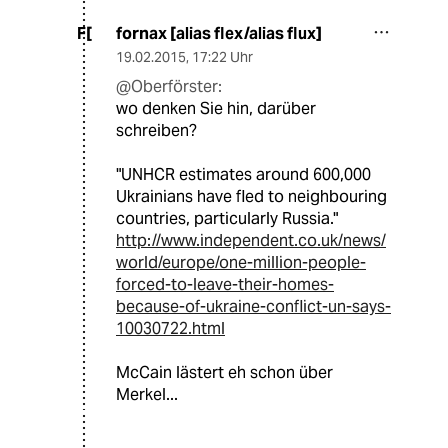
fornax [alias flex/alias flux]
F[
19.02.2015
,
17:22 Uhr
@Oberförster:
wo denken Sie hin, darüber
schreiben?
"UNHCR estimates around 600,000
Ukrainians have fled to neighbouring
countries, particularly Russia."
http://www.independent.co.uk/news/
world/europe/one-million-people-
forced-to-leave-their-homes-
because-of-ukraine-conflict-un-says-
10030722.html
McCain lästert eh schon über
Merkel...