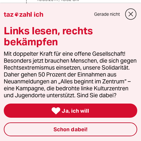
@Artur Möff:
taz
zahl ich
Gerade nicht

Wer sich gern gruselt, klickediklack
findet man den Hidden Track:
Links lesen, rechts
"Ich schneid euch jetzt mal die Arme
bekämpfen
und die Beine ab
Und dann fick ich euch in den Arsch
Mit doppelter Kraft für eine offene Gesellschaft!
so wie ihr's mit den Klein' macht
Besonders jetzt brauchen Menschen, die sich gegen
Ich bin nur traurig und nicht wütend
Rechtsextremismus einsetzen, unsere Solidarität.
trotzdem will ich euch töten
Daher gehen 50 Prozent der Einnahmen aus
Ihr tötet Kinder und Föten und dir
Neuanmeldungen an „Alles beginnt im Zentrum“ –
zerquetsch ich die Klöten
eine Kampagne, die bedrohte linke Kulturzentren
Ihr habt einfach keine Größe und eure
und Jugendorte unterstützt. Sind Sie dabei?
kleinen Schwänze nicht im Griff
Warum liebst du keine Möse, weil

Ja, ich will
jeder Mensch doch aus einer ist?"
So der beliebte deutsche Künstler,
Schon dabei!
dem gegenüber keiner seiner
Künstlerfreunde genug Arsch in der