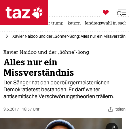

taz zahl ich
bergsteigen
usa unter trump
katzen
landtagswahl in sachs

taz zahl ich
na
Xavier Naidoo und der „Söhne“-Song: Alles nur ein Missverständ
taz zahl ich
themen
Xavier Naidoo und der „Söhne“-Song
Alles nur ein
politik
Missverständnis
öko
Der Sänger hat den oberbürgermeisterlichen
Demokratietest bestanden. Er darf weiter
gesellschaft
antisemitische Verschwörungstheorien trällern.
kultur
9.5.2017
18:57 Uhr
teilen
sport