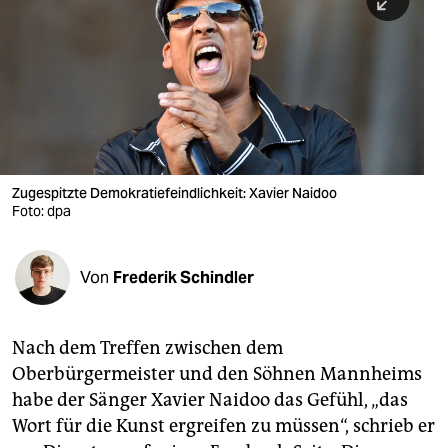
berlin
nord
wahrheit
verlag
verlag
Zugespitzte Demokratiefeindlichkeit: Xavier Naidoo
Foto: dpa
veranstaltungen
shop
Von
Frederik Schindler
fragen & hilfe
unterstützen
Nach dem Treffen zwischen dem
Oberbürgermeister und den Söhnen Mannheims
abo
habe der Sänger Xavier Naidoo das Gefühl, „das
genossenschaft
Wort für die Kunst ergreifen zu müssen“, schrieb er