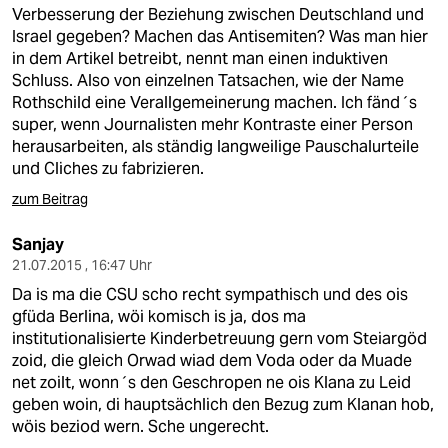
berlin
Verbesserung der Beziehung zwischen Deutschland und
Israel gegeben? Machen das Antisemiten? Was man hier
nord
in dem Artikel betreibt, nennt man einen induktiven
Schluss. Also von einzelnen Tatsachen, wie der Name
wahrheit
Rothschild eine Verallgemeinerung machen. Ich fänd´s
super, wenn Journalisten mehr Kontraste einer Person
verlag
herausarbeiten, als ständig langweilige Pauschalurteile
und Cliches zu fabrizieren.
verlag
zum Beitrag
veranstaltungen
Sanjay
shop
21.07.2015 , 16:47 Uhr
fragen & hilfe
Da is ma die CSU scho recht sympathisch und des ois
gfüda Berlina, wöi komisch is ja, dos ma
unterstützen
institutionalisierte Kinderbetreuung gern vom Steiargöd
zoid, die gleich Orwad wiad dem Voda oder da Muade
abo
net zoilt, wonn´s den Geschropen ne ois Klana zu Leid
geben woin, di hauptsächlich den Bezug zum Klanan hob,
genossenschaft
wöis beziod wern. Sche ungerecht.