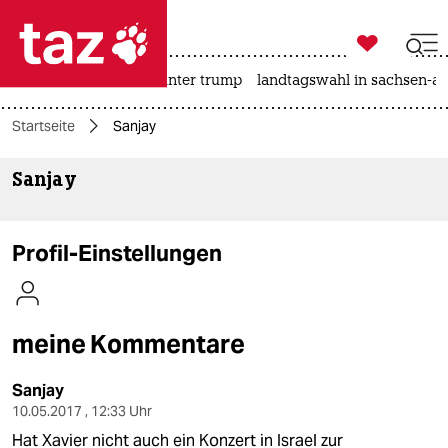

taz zahl ich
nahost-konflikt
usa unter trump
landtagswahl in sachsen-an

taz zahl ich
Startseite
Sanjay
taz zahl ich
Sanjay
themen
politik
Profil-Einstellungen
öko
gesellschaft
meine Kommentare
kultur
Sanjay
sport
10.05.2017 , 12:33 Uhr
Hat Xavier nicht auch ein Konzert in Israel zur