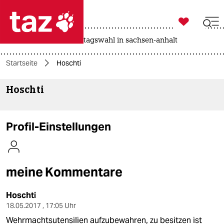

taz zahl ich
drohnen
rente
landtagswahl in sachsen-anhalt

taz zahl ich
Startseite
Hoschti
taz zahl ich
Hoschti
themen
politik
Profil-Einstellungen
öko
gesellschaft
meine Kommentare
kultur
Hoschti
sport
18.05.2017 , 17:05 Uhr
Wehrmachtsutensilien aufzubewahren, zu besitzen ist