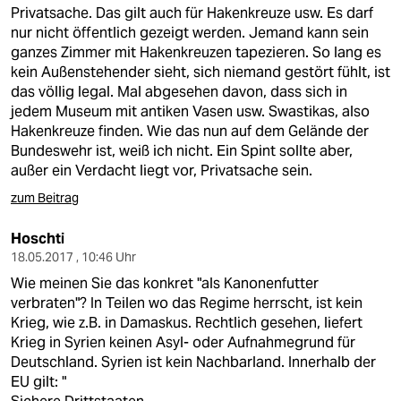
berlin
Privatsache. Das gilt auch für Hakenkreuze usw. Es darf
nur nicht öffentlich gezeigt werden. Jemand kann sein
nord
ganzes Zimmer mit Hakenkreuzen tapezieren. So lang es
kein Außenstehender sieht, sich niemand gestört fühlt, ist
wahrheit
das völlig legal. Mal abgesehen davon, dass sich in
jedem Museum mit antiken Vasen usw. Swastikas, also
verlag
Hakenkreuze finden. Wie das nun auf dem Gelände der
Bundeswehr ist, weiß ich nicht. Ein Spint sollte aber,
verlag
außer ein Verdacht liegt vor, Privatsache sein.
veranstaltungen
zum Beitrag
shop
Hoschti
18.05.2017 , 10:46 Uhr
fragen & hilfe
Wie meinen Sie das konkret "als Kanonenfutter
unterstützen
verbraten"? In Teilen wo das Regime herrscht, ist kein
Krieg, wie z.B. in Damaskus. Rechtlich gesehen, liefert
abo
Krieg in Syrien keinen Asyl- oder Aufnahmegrund für
Deutschland. Syrien ist kein Nachbarland. Innerhalb der
genossenschaft
EU gilt: "