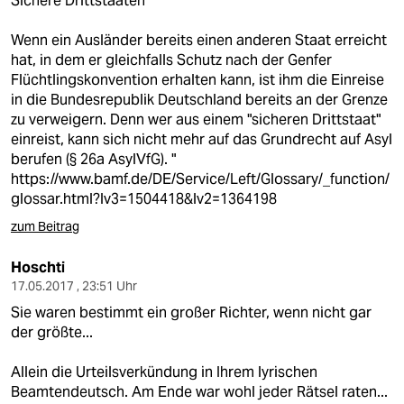
Sichere Drittstaaten
epaper login
Wenn ein Ausländer bereits einen anderen Staat erreicht
hat, in dem er gleichfalls Schutz nach der Genfer
Flüchtlingskonvention erhalten kann, ist ihm die Einreise
in die Bundesrepublik Deutschland bereits an der Grenze
zu verweigern. Denn wer aus einem "sicheren Drittstaat"
einreist, kann sich nicht mehr auf das Grundrecht auf Asyl
berufen (§ 26a AsylVfG). "
https://www.bamf.de/DE/Service/Left/Glossary/_function/
glossar.html?lv3=1504418&lv2=1364198
zum Beitrag
Hoschti
17.05.2017 , 23:51 Uhr
Sie waren bestimmt ein großer Richter, wenn nicht gar
der größte...
Allein die Urteilsverkündung in Ihrem lyrischen
Beamtendeutsch. Am Ende war wohl jeder Rätsel raten...