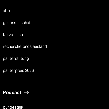
abo
genossenschaft
taz zahl ich
recherchefonds ausland
panterstiftung
panterpreis 2026
Podcast
bundestalk