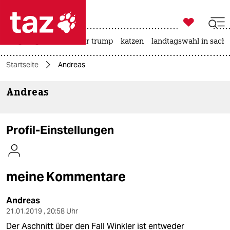

taz zahl ich
bergsteigen
usa unter trump
katzen
landtagswahl in sachs

taz zahl ich
Startseite
Andreas
taz zahl ich
Andreas
themen
politik
Profil-Einstellungen
öko
gesellschaft
meine Kommentare
kultur
Andreas
sport
21.01.2019 , 20:58 Uhr
Der Aschnitt über den Fall Winkler ist entweder