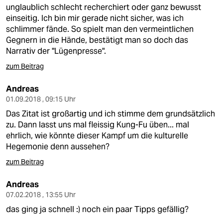
berlin
unglaublich schlecht recherchiert oder ganz bewusst
einseitig. Ich bin mir gerade nicht sicher, was ich
nord
schlimmer fände. So spielt man den vermeintlichen
Gegnern in die Hände, bestätigt man so doch das
wahrheit
Narrativ der "Lügenpresse".
verlag
zum Beitrag
verlag
Andreas
01.09.2018 , 09:15 Uhr
veranstaltungen
Das Zitat ist großartig und ich stimme dem grundsätzlich
zu. Dann lasst uns mal fleissig Kung-Fu üben... mal
shop
ehrlich, wie könnte dieser Kampf um die kulturelle
fragen & hilfe
Hegemonie denn aussehen?
zum Beitrag
unterstützen
Andreas
abo
07.02.2018 , 13:55 Uhr
genossenschaft
das ging ja schnell :) noch ein paar Tipps gefällig?