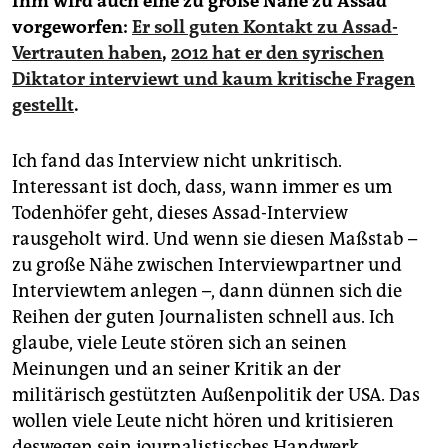
Ihm wird auch eine zu große Nähe zu Assad
vorgeworfen:
Er soll guten Kontakt zu Assad-
Vertrauten haben
,
2012 hat er den syrischen
Diktator interviewt und kaum kritische Fragen
gestellt
.
Ich fand das Interview nicht unkritisch.
Interessant ist doch, dass, wann immer es um
Todenhöfer geht, dieses Assad-Interview
rausgeholt wird. Und wenn sie diesen Maßstab –
zu große Nähe zwischen Interviewpartner und
Interviewtem anlegen –, dann dünnen sich die
Reihen der guten Journalisten schnell aus. Ich
glaube, viele Leute stören sich an seinen
Meinungen und an seiner Kritik an der
militärisch gestützten Außenpolitik der USA. Das
wollen viele Leute nicht hören und kritisieren
deswegen sein journalistisches Handwerk.