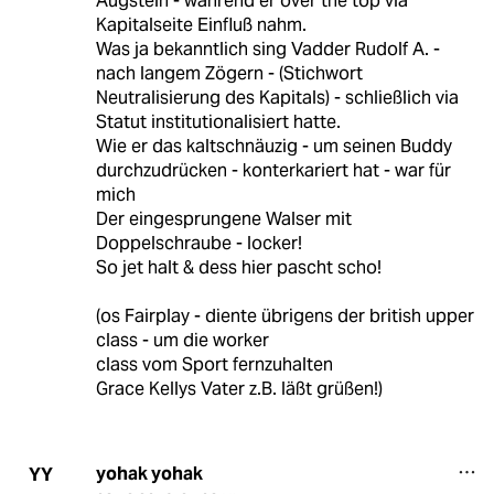
Augstein - während er over the top via
Kapitalseite Einfluß nahm.
Was ja bekanntlich sing Vadder Rudolf A. -
nach langem Zögern - (Stichwort
Neutralisierung des Kapitals) - schließlich via
Statut institutionalisiert hatte.
Wie er das kaltschnäuzig - um seinen Buddy
durchzudrücken - konterkariert hat - war für
mich
Der eingesprungene Walser mit
Doppelschraube - locker!
So jet halt & dess hier pascht scho!
(os Fairplay - diente übrigens der british upper
class - um die worker
class vom Sport fernzuhalten
Grace Kellys Vater z.B. läßt grüßen!)
yohak yohak
YY