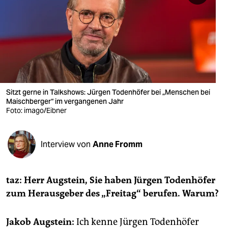
berlin
nord
wahrheit
verlag
verlag
Sitzt gerne in Talkshows: Jürgen Todenhöfer bei „Menschen bei
Maischberger“ im vergangenen Jahr
veranstaltungen
Foto: imago/Eibner
shop
Interview von
Anne Fromm
fragen & hilfe
unterstützen
taz: Herr Augstein, Sie haben Jürgen Todenhöfer
abo
zum Herausgeber des „Freitag“ berufen. Warum?
genossenschaft
Jakob Augstein:
Ich kenne Jürgen Todenhöfer