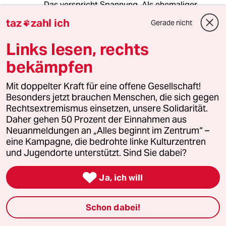
Das verspricht Spannung. Als ehemaliger
CDU'ler sogar im rechten Flügel tätig und nun
taz
zahl ich
Gerade nicht

'vom Saulus zum Paulus'?
Immerhin hat er gezeigt, dass man eine
Links lesen, rechts
Gesinnung nicht mit 20 Jahren in etwa
ausgebildet haben muss und für den Rest des
bekämpfen
Lebens festzementiert. Tun leider Viele um
nicht sagen zu müssen 'Mist, wie bescheuert
Mit doppelter Kraft für eine offene Gesellschaft!
war ich?'. Da wären sie ja nicht mehr die
Besonders jetzt brauchen Menschen, die sich gegen
starken und souveränen Weiblein oder
Rechtsextremismus einsetzen, unsere Solidarität.
Männlein.
Daher gehen 50 Prozent der Einnahmen aus
Mutige und coole Entscheidung von Herrn
Neuanmeldungen an „Alles beginnt im Zentrum“ –
Augstein. Ihnen ist aber schon klar Herr
eine Kampagne, die bedrohte linke Kulturzentren
Augstein dass sie gegen die Gesetze des
und Jugendorte unterstützt. Sind Sie dabei?
'Mainstreams' verstoßen?

Ja, ich will
Lowandorder
Schon dabei!
08.12.2016
,
17:40 Uhr
Ok - erst morgen schlägt´s Freitag* - & -