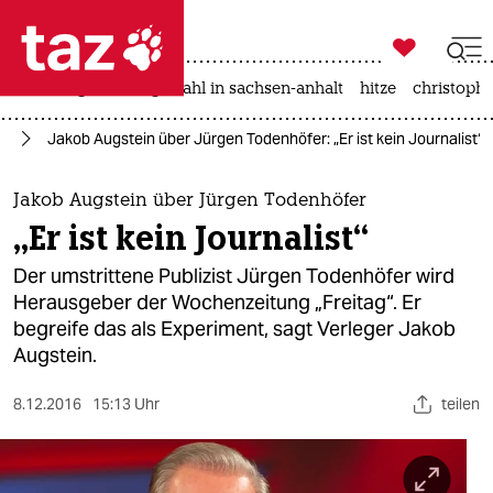

taz zahl ich
iran-krieg
landtagswahl in sachsen-anhalt
hitze
christophe

taz zahl ich
en
Jakob Augstein über Jürgen Todenhöfer: „Er ist kein Journalist“
taz zahl ich
themen
Jakob Augstein über Jürgen Todenhöfer
„Er ist kein Journalist“
politik
Der umstrittene Publizist Jürgen Todenhöfer wird
öko
Herausgeber der Wochenzeitung „Freitag“. Er
begreife das als Experiment, sagt Verleger Jakob
gesellschaft
Augstein.
kultur
8.12.2016
15:13 Uhr
teilen
sport