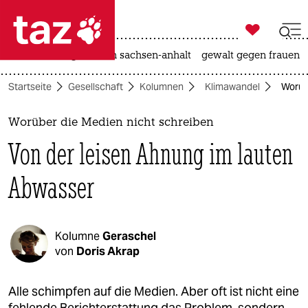

taz zahl ich
hitze
landtagswahl in sachsen-anhalt
gewalt gegen frauen

taz zahl ich
Startseite
Gesellschaft
Kolumnen
Klimawandel
Worüb
taz zahl ich
themen
Worüber die Medien nicht schreiben
Von der leisen Ahnung im lauten
politik
Abwasser
öko
gesellschaft
Kolumne
Geraschel
kultur
von
Doris Akrap
sport
Alle schimpfen auf die Medien. Aber oft ist nicht eine
fehlende Berichterstattung das Problem, sondern