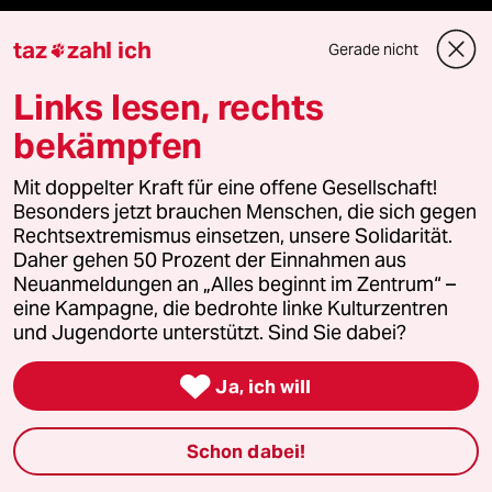
klima update°
taz
zahl ich
Gerade nicht

Links lesen, rechts
Mauerecho
bekämpfen
Freie Rede
Mit doppelter Kraft für eine offene Gesellschaft!
reingehen
Besonders jetzt brauchen Menschen, die sich gegen
Rechtsextremismus einsetzen, unsere Solidarität.
Daher gehen 50 Prozent der Einnahmen aus
Neuanmeldungen an „Alles beginnt im Zentrum“ –
Newsletter
eine Kampagne, die bedrohte linke Kulturzentren
und Jugendorte unterstützt. Sind Sie dabei?
team zukunft

Ja, ich will
taz frisch
Schon dabei!
taz zahl ich