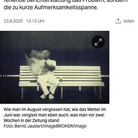
berlin
die zu kurze Aufmerksamkeitsspanne.
nord
23.8.2025
13:13 Uhr
teilen
wahrheit
verlag
verlag
veranstaltungen
shop
fragen & hilfe
unterstützen
Wie man im August vergessen hat, wie das Wetter im
Juni war, vergisst man eben auch, was man vor zwei
abo
Wochen in der Zeitung stand
Foto: Bernd Jaubert/imageBROKER/imago
genossenschaft