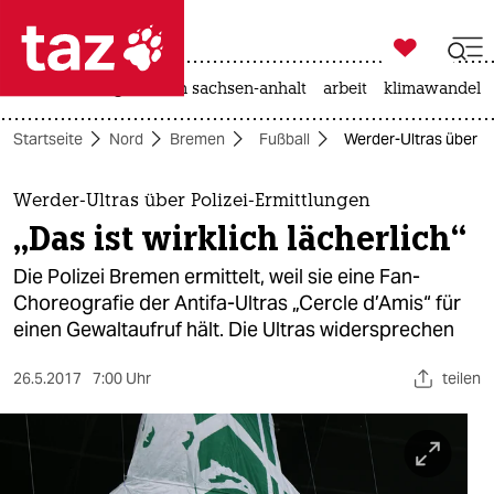

taz zahl ich
hitze
landtagswahl in sachsen-anhalt
arbeit
klimawandel

taz zahl ich
Startseite
Nord
Bremen
Fußball
Werder-Ultras über Pol
taz zahl ich
themen
Werder-Ultras über Polizei-Ermittlungen
„Das ist wirklich lächerlich“
politik
Die Polizei Bremen ermittelt, weil sie eine Fan-
öko
Choreografie der Antifa-Ultras „Cercle d’Amis“ für
einen Gewaltaufruf hält. Die Ultras widersprechen
gesellschaft
26.5.2017
7:00 Uhr
teilen
kultur
sport