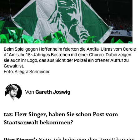
berlin
nord
wahrheit
verlag
Beim Spiel gegen Hoffenheim feierten die Antifa-Ultras vom Cercle
d´Amis ihr 15-Jähriges Bestehen mit einer Choreo. Dabei zeigen
verlag
sie auch ihr Logo, das aus Sicht der Polizei ein offener Aufruf zu
Gewalt ist.
veranstaltungen
Foto: Allegra Schneider
shop
fragen & hilfe
Von
Gareth Joswig
unterstützen
taz: Herr Singer, haben Sie schon Post vom
abo
Staatsanwalt bekommen?
genossenschaft
Pico Singer*:
Nein, ich habe von den Ermittlungen