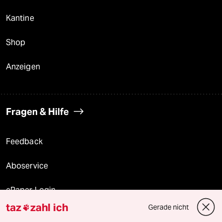
Kantine
Shop
Anzeigen
Fragen & Hilfe
Feedback
Aboservice
ePaper Login
taz
zahl ich
Gerade nicht

Downloads für Abonnierende