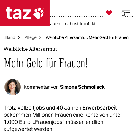

taz zahl ich
hitze
gewalt gegen frauen
nahost-konflikt

taz zahl ich
schland
Pflege
Weibliche Altersarmut: Mehr Geld für Frauen!
taz zahl ich
Weibliche Altersarmut
themen
Mehr Geld für Frauen!
politik
öko
Kommentar von
Simone Schmollack
gesellschaft
kultur
Trotz Vollzeitjobs und 40 Jahren Erwerbsarbeit
bekommen Millionen Frauen eine Rente von unter
sport
1.000 Euro. „Frauenjobs“ müssen endlich
aufgewertet werden.