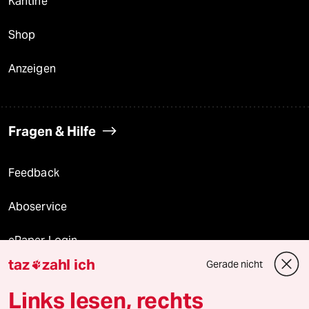
Kantine
Shop
Anzeigen
Fragen & Hilfe
Feedback
Aboservice
ePaper Login
taz
zahl ich
Gerade nicht

Downloads für Abonnierende
Links lesen, rechts