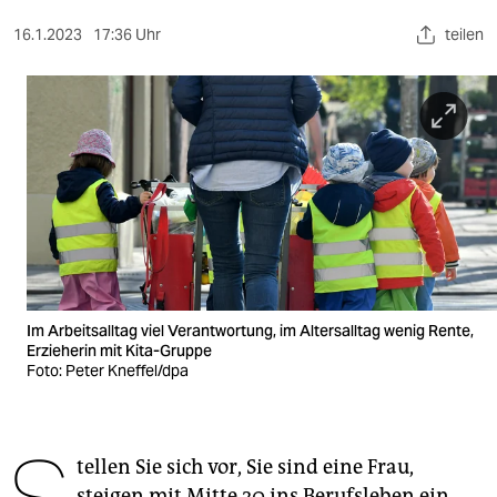
berlin
16.1.2023
17:36 Uhr
teilen
nord
wahrheit
verlag
verlag
veranstaltungen
shop
fragen & hilfe
Im Arbeitsalltag viel Verantwortung, im Altersalltag wenig Rente,
Erzieherin mit Kita-Gruppe
unterstützen
Foto: Peter Kneffel/dpa
abo
genossenschaft
tellen Sie sich vor, Sie sind eine Frau,
steigen mit Mitte 20 ins Berufsleben ein,