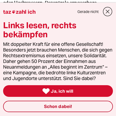
oder Hochwassern. Dezentrale erneuerbare
Energien sorgen in ländlichen Gegenden für Licht,
taz
zahl ich
Gerade nicht

damit Mädchen auch abends lernen können; für
Links lesen, rechts
Pumpen, damit sie nicht mehr stundenlang
Wasser holen müssen und für bessere Luft in den
bekämpfen
Häusern, wo sonst mit Holz und Kohle geheizt
wird, was zu Lungenkrankheiten führt.
Mit doppelter Kraft für eine offene Gesellschaft!
Besonders jetzt brauchen Menschen, die sich gegen
Rechtsextremismus einsetzen, unsere Solidarität.
Eine Studie der Unternehmensberatung McKinsey
Daher gehen 50 Prozent der Einnahmen aus
findet außerdem, dass das weltweite
Neuanmeldungen an „Alles beginnt im Zentrum“ –
Wirtschaftsprodukt um 28 Billionen Dollar höher
eine Kampagne, die bedrohte linke Kulturzentren
liegen könnte, wenn Frauen „gleichberechtigt am
und Jugendorte unterstützt. Sind Sie dabei?
Arbeitsmarkt“ teilnehmen könnten. Dieses

Ja, ich will
zusätzliche Kapital, so die Hoffnung, würde
ausreichen, um die Kosten für den Klimaschutz
von geschätzten 600 Milliarden Dollar im Jahr
Schon dabei!
2020 aufzubringen.