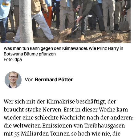
berlin
nord
wahrheit
verlag
Was man tun kann gegen den Klimawandel: Wie Prinz Harry in
Botswana Bäume pflanzen
verlag
Foto: dpa
veranstaltungen
shop
Von
Bernhard Pötter
fragen & hilfe
Wer sich mit der Klimakrise beschäftigt, der
unterstützen
braucht starke Nerven. Erst in dieser Woche kam
abo
wieder eine schlechte Nachricht nach der anderen:
die weltweiten Emissionen von Treibhausgasen
genossenschaft
mit 55 Milliarden Tonnen so hoch wie nie, die