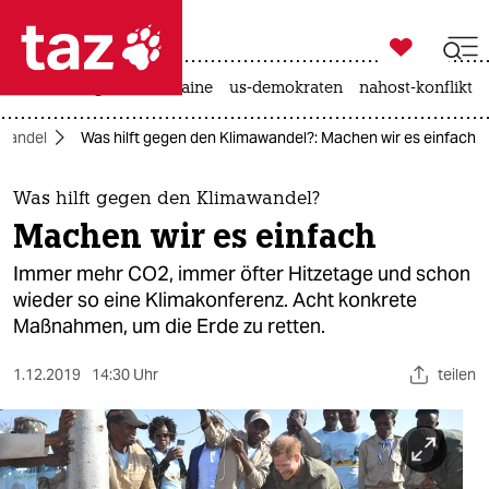

taz zahl ich
hitze
krieg in der ukraine
us-demokraten
nahost-konflikt

taz zahl ich
wandel
Was hilft gegen den Klimawandel?: Machen wir es einfach
taz zahl ich
themen
Was hilft gegen den Klimawandel?
Machen wir es einfach
politik
Immer mehr CO2, immer öfter Hitzetage und schon
öko
wieder so eine Klima­konferenz. Acht konkrete
Maßnahmen, um die Erde zu retten.
gesellschaft
1.12.2019
14:30 Uhr
teilen
kultur
sport