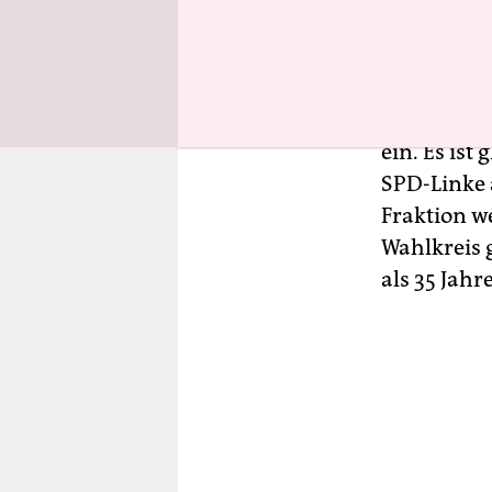
Kalkül?
Ralf Stegne
Direktmand
ein. Es ist
SPD-Linke 
Fraktion w
Wahlkreis 
als 35 Jahr