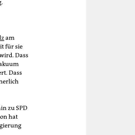
g.
lz
am
t für sie
 wird. Dass
tvakuum
rt. Dass
nerlich
hin zu SPD
on hat
egierung