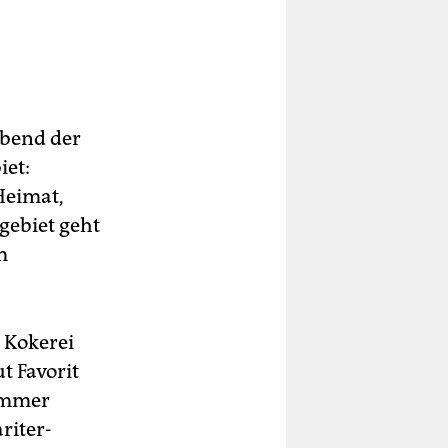
bend der
iet:
Heimat,
gebiet geht
m
 Kokerei
t Favorit
 immer
riter-