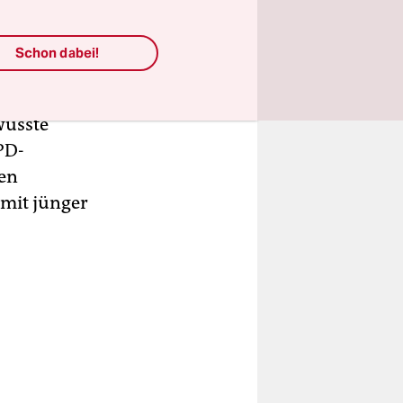
Schon dabei!
n Bundestag
wusste
PD-
ren
amit jünger