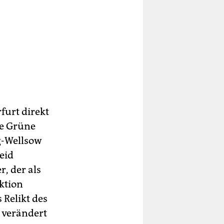
rfurt direkt
ie Grüne
g-Wellsow
eid
, der als
ktion
 Relikt des
g verändert