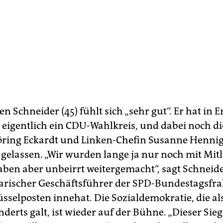
n Schneider (45) fühlt sich „sehr gut“. Er hat in E
eigentlich ein CDU-Wahlkreis, und dabei noch d
ring Eckardt und Linken-Chefin Susanne Henni
 gelassen. „Wir wurden lange ja nur noch mit Mitl
aben aber unbeirrt weitergemacht“, sagt Schneider
rischer Geschäftsführer der SPD-Bundestagsfra
sselposten innehat. Die Sozialdemokratie, die als
derts galt, ist wieder auf der Bühne. „Dieser Sie