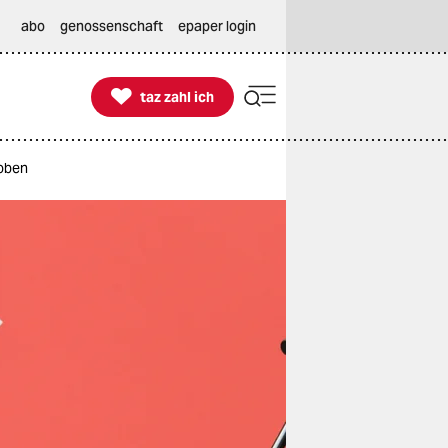
abo
genossenschaft
epaper login

taz zahl ich
taz zahl ich
 oben