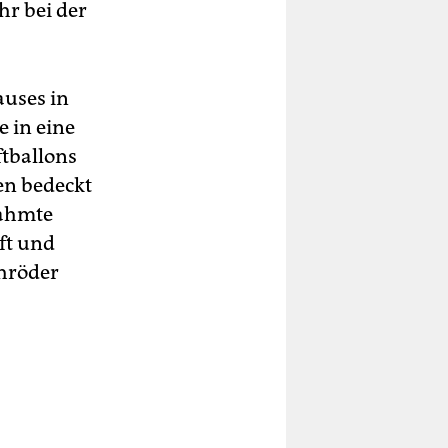
hr bei der
auses in
e in eine
ftballons
en bedeckt
rahmte
aft und
chröder