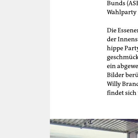
Bunds (ASB
Wahlparty
Die Essener
der Innens
hippe Part
geschmückt
ein abgewe
Bilder berü
Willy Bran
findet sich