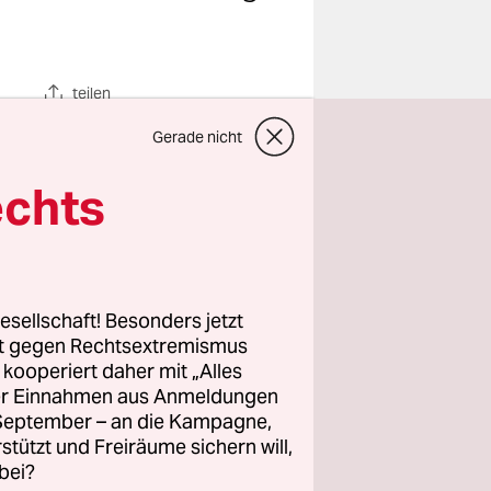
teilen
Gerade nicht
echts
yputta
iner Runde
esellschaft! Besonders jetzt
garnt. Der
rt gegen Rechtsextremismus
ir beide,
z kooperiert daher mit „Alles
Kanzler
ller Einnahmen aus Anmeldungen
. September – an die Kampagne,
rstützt und Freiräume sichern will,
nion.
bei?
wäche? Oder