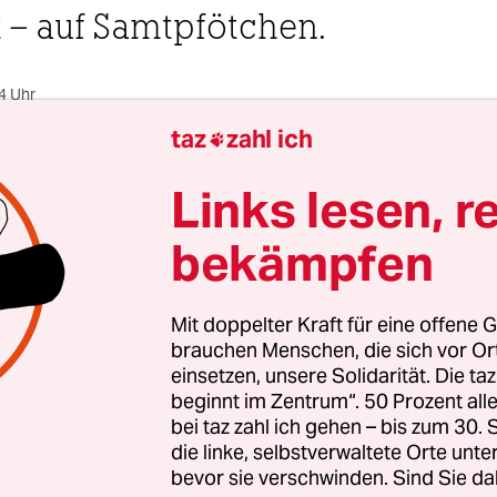
 – auf Samtpfötchen.
4 Uhr
taz
zahl ich

Links lesen, r
nd Essen
Stefan Reinecke
,
Nadine Conti
und
Andreas W
bekämpfen
laf Scholz verzieht am Sonntagabend in der Berl
Mit doppelter Kraft für eine offene G
keine Miene, als
Christian Lindner
die Grünen um
brauchen Menschen, die sich vor O
FDP-Chef sendet eine überraschende Botschaft: W
einsetzen, unsere Solidarität. Die ta
Grüne und Liberale, machen aus, wer unter uns 
beginnt im Zentrum“. 50 Prozent a
hrte Rollen also. Dabei hat die SPD doch die Wahl
bei taz zahl ich gehen – bis zum 30
die linke, selbstverwaltete Orte unte
ie ist zum ersten Mal seit 2002 stärker als die U
bevor sie verschwinden. Sind Sie da
mik bleibt unbewegt. Keine Reaktion. Ist das Sch