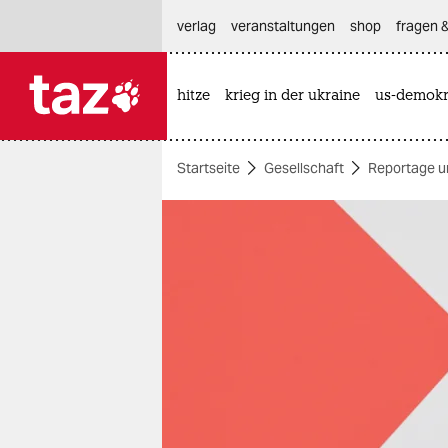
hautnavigation anspringen
hauptinhalt anspringen
footer anspringen
verlag
veranstaltungen
shop
fragen &
hitze
krieg in der ukraine
us-demokr

taz zahl ich
taz zahl ich
Startseite
Gesellschaft
Reportage u
themen
politik
öko
gesellschaft
kultur
sport