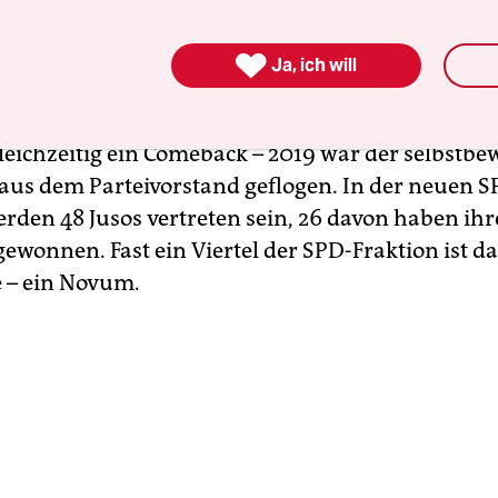

Ja, ich will
r fühlt sich großartig. Er hat in Pinneberg das
at gewonnen. Stegner (61) zieht erstmals in de
 gleichzeitig ein Comeback – 2019 war der selbstbe
aus dem Parteivorstand geflogen. In der neuen S
erden 48 Jusos vertreten sein, 26 davon haben ih
gewonnen. Fast ein Viertel der SPD-Fraktion ist d
e – ein Novum.