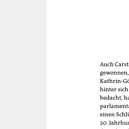
Auch Carste
gewonnen, 
Kathrin-Gö
hinter sich
bedacht, h
parlamenta
einen Schlü
20. Jahrhun