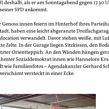
) deshalb, als er am Sonntagabend gegen 17.30 U
 seiner SPD ankommt.
 Ge­nos­s:in­nen feiern im Hinterhof ihres Parteih
tadt, haben eine leicht abgeranzte Dreifachgarag
ylocation verwandelt. Davor stehen weiße, mit Lu
e Zelte. In der Garage liegen Sitzkissen, den Bod
tzter Orientteppich. An den Wänden hängen ge
hmter So­zi­al­de­mo­kra­t:in­nen wie Hannelore Kr
dt wie Familienfotos – Agendakanzler Gerhard S
 verschämt versteckt in einer Ecke.