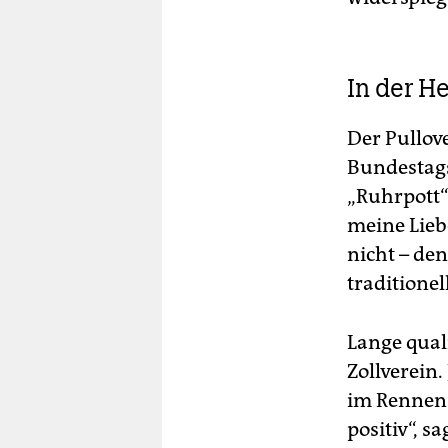
In der H
Der Pullov
Bundestags
„Ruhrpott“
meine Lieb
nicht – den
traditione
Lange qual
Zollverein.
im Rennen 
positiv“, s