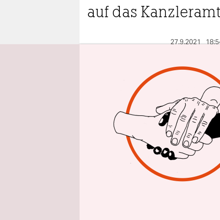
epaper login
auf das Kanzleramt
27.9.2021
18:5
Aus Berlin u
O
wird. Verke
gewonnen, s
Scholz’ Mi