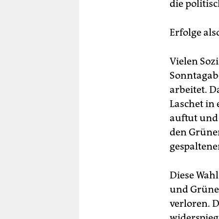
die politis
Erfolge als
Vielen Soz
Sonntagaben
arbeitet. D
Laschet in
auftut und 
den Grünen
gespaltene
Diese Wahl
und Grüne
verloren. 
widerspieg