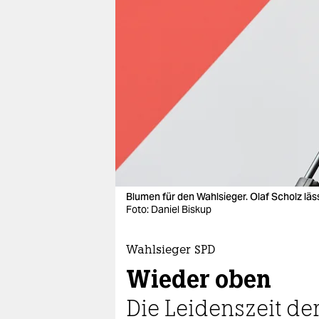
berlin
nord
wahrheit
verlag
verlag
veranstaltungen
shop
Blumen für den Wahlsieger. Olaf Scholz läs
fragen & hilfe
Foto: Daniel Biskup
unterstützen
Wahlsieger SPD
abo
Wieder oben
genossenschaft
Die Leidenszeit der