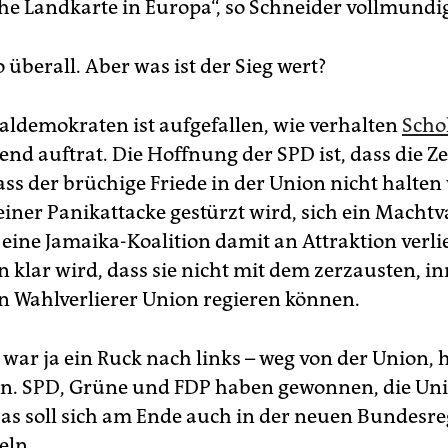
che Landkarte in Europa“, so Schneider vollmundi
o überall. Aber was ist der Sieg wert?
ialdemokraten ist aufgefallen, wie verhalten
Scho
d auftrat. Die Hoffnung der SPD ist, dass die Zei
ass der brüchige Friede in der Union nicht halten
 einer Panikattacke gestürzt wird, sich ein Mach
eine Jamaika-Koalition damit an Attraktion verlie
 klar wird, dass sie nicht mit dem zerzausten, in
n Wahlverlierer Union regieren können.
 war ja ein Ruck nach links – weg von der Union, 
n. SPD, Grüne und FDP haben gewonnen, die Uni
Das soll sich am Ende auch in der neuen Bundesr
eln.