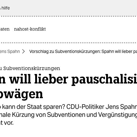
 hilfe
aten
nahost-konflikt
ens Spahn
Vorschlag zu Subventionskürzungen: Spahn will lieber 
u Subventionskürzungen
 will lieber pauschalis
abwägen
 kann der Staat sparen? CDU-Politiker Jens Spahn
chale Kürzung von Subventionen und Vergünstigun
t vor.