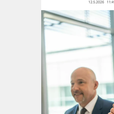
berlin
12.5.2026
11:4
nord
wahrheit
verlag
verlag
veranstaltungen
shop
fragen & hilfe
unterstützen
abo
genossenschaft