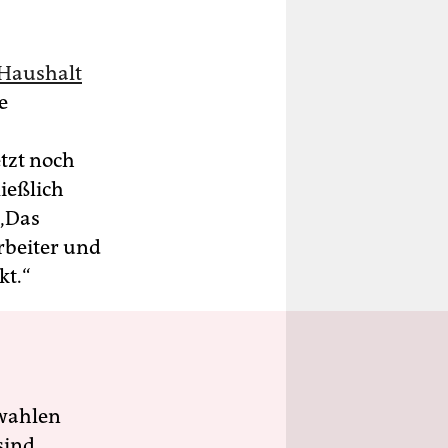
Haushalt
e
etzt noch
ließlich
 „Das
rbeiter und
kt.“
wahlen
sind.