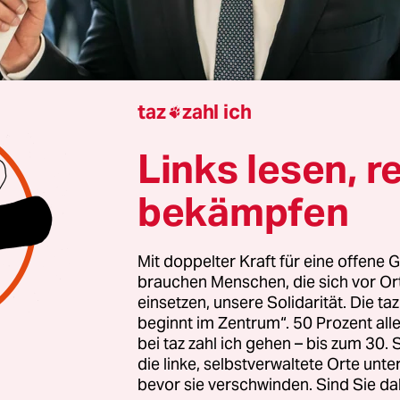
taz
zahl ich

Links lesen, r
-Fraktionschef Jens Spahn
hat sich für eine paus
bekämpfen
on Subventionen und Steuervergünstigungen zu
ng einer Steuerreform
ausgesprochen.
Mit doppelter Kraft für eine offene G
brauchen Menschen, die sich vor O
nlich komme immer mehr dahin, dass eine pausc
einsetzen, unsere Solidarität. Die ta
in pauschales Abschmelzen bei allen Subventio
beginnt im Zentrum“. 50 Prozent a
ünstigungen um ‌5 Prozent der richtige Weg ist, d
bei taz zahl ich gehen – bis zum 30
 Milliarden“, sagte der CDU-Politiker im Podcast
die linke, selbstverwaltete Orte unte
bevor sie verschwinden. Sind Sie da
fings den Angaben des Dienstes vom Montagaben