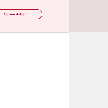
nzeln
Schon dabei!
estens 10