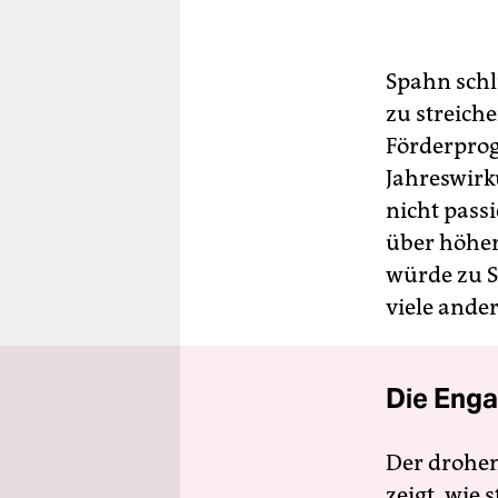
Spahn schl
zu streiche
⁠Förderpro
Jahreswirku
nicht passi
über höher
würde zu S
viele ‌ande
Die Enga
Der drohe
zeigt, wie