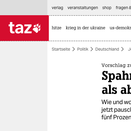
hautnavigation anspringen
hauptinhalt anspringen
footer anspringen
verlag
veranstaltungen
shop
fragen &
hitze
krieg in der ukraine
us-demokr

taz zahl ich
taz zahl ich
Startseite
Politik
Deutschland
J
themen
politik
Vorschlag z
Spahn
öko
als 
gesellschaft
Wie und wo
kultur
jetzt paus
fünf Prozen
sport