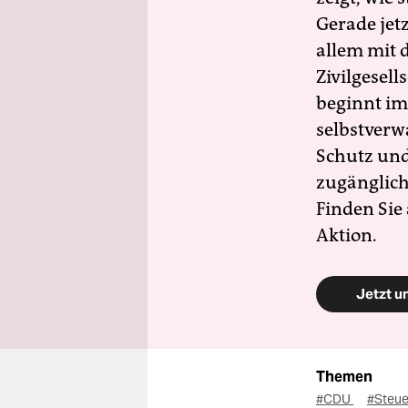
Gerade jet
allem mit d
Zivilgesell
beginnt im
selbstverw
Schutz und 
zugänglich
Finden Sie
Aktion.
Jetzt u
Themen
#CDU
#Steu