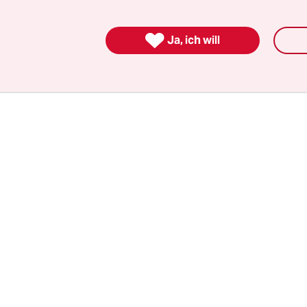
ahrscheinlich eine höhere Akzeptanz, als sich ei
 Subvention durchzuarbeiten, so Spahn. Das

Ja, ich will
svolumen bei einer Steuerreform müsse bei mind
Euro ‌pro Jahr liegen.