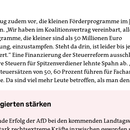
ug zudem vor, die kleinen Förderprogramme im
n. „Wir haben im Koalitionsvertrag vereinbart, all
gramme, die kleiner sind als 50 Millionen Euro
ng, einzustampfen. Steht da drin, ist leider bis j
ert.“ ‌Eine Finanzierung ‌der Steuerreform aussch
e Steuern ⁠für Spitzenverdiener lehnte Spahn ab.
teuersätzen von 50, 60 Prozent führen für ‌Facha
re. Da sind viel mehr Leute betroffen, als man den
gierten stärken
nde Erfolg der AfD bei den kommenden Landtags
 stark rechtsextreme Kräfte inzwischen geworden 