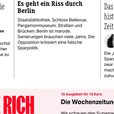
Es geht ein Riss durch
ie
Das
Berlin
hist
Staatsbibliothek, Schloss Bellevue,
Zeit
Pergamonmuseum, Straßen und
Brücken: Berlin ist marode,
lze
Sanierungen brauchen viele Jahre. Die
Opposition kritisiert eine falsche
schal
Sparpolitk.
cher
Die 
se zu
Spar
zwar 
mach
zuku
10 Ausgaben für 10 Euro
Die Wochenzeitung
Wir schauen den Superrei