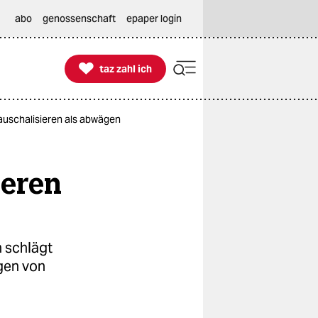
abo
genossenschaft
epaper login

taz zahl ich
taz zahl ich
pauschalisieren als abwägen
ieren
 schlägt
gen von