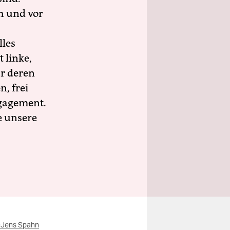
h und vor
lles
 linke,
ür deren
n, frei
ngagement.
e unsere
#Jens Spahn