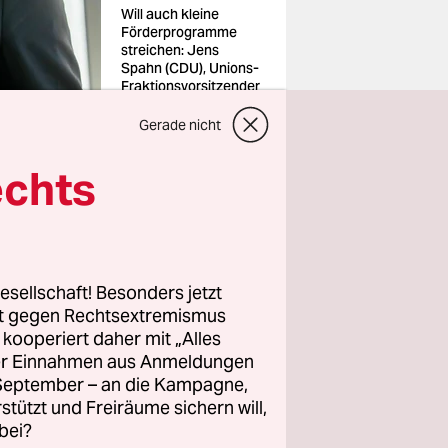
Will auch kleine
Förderprogramme
streichen: Jens
Spahn (CDU), Unions-
Fraktionsvorsitzender
im Bundestag
Foto: Michael
Gerade nicht
Kappeler/dpa
echts
chale
r
esellschaft! Besonders jetzt
rt gegen Rechtsextremismus
hale
z kooperiert daher mit „Alles
nen und
ller Einnahmen aus Anmeldungen
as sind
. September – an die Kampagne,
 von
rstützt und Freiräume sichern will,
bei?
d zufolge.