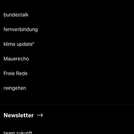
bundestalk
fernverbindung
klima update°
Mauerecho
Freie Rede
reingehen
Newsletter
team zukunft