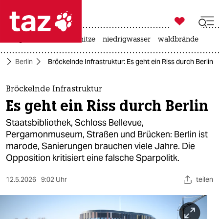

taz zahl ich
krieg in der ukraine
hitze
niedrigwasser
waldbrände

taz zahl ich
te
Berlin
Bröckelnde Infrastruktur: Es geht ein Riss durch Berlin
taz zahl ich
themen
Bröckelnde Infrastruktur
Es geht ein Riss durch Berlin
politik
Staatsbibliothek, Schloss Bellevue,
öko
Pergamonmuseum, Straßen und Brücken: Berlin ist
marode, Sanierungen brauchen viele Jahre. Die
gesellschaft
Opposition kritisiert eine falsche Sparpolitk.
kultur
12.5.2026
9:02 Uhr
teilen
sport