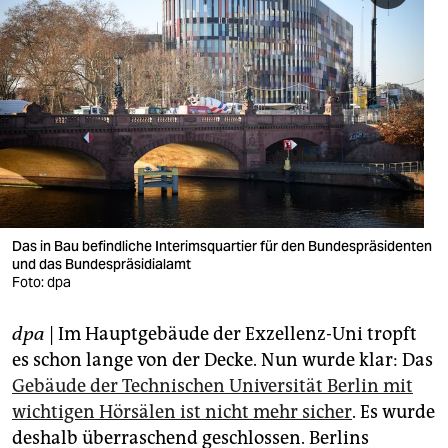
berlin
nord
wahrheit
verlag
verlag
veranstaltungen
Das in Bau befindliche Interimsquartier für den Bundespräsidenten
shop
und das Bundespräsidialamt
Foto: dpa
fragen & hilfe
unterstützen
dpa
| Im Hauptgebäude der Exzellenz-Uni tropft
es schon lange von der Decke. Nun wurde klar: Das
abo
Gebäude der Technischen Universität Berlin mit
wichtigen Hörsälen ist nicht mehr sicher
. Es wurde
genossenschaft
deshalb überraschend geschlossen. Berlins