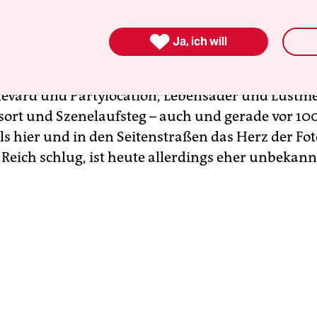
k, Frieda Riess, Else Neuländer und Marta Vietz

Ja, ich will
en der Fotografie. Der
Kurfürstendamm
wurde i
Die wohl bekannteste Straße der Stadt war immer 
evard und Partylocation, Lebensader und Lustme
ort und Szenelaufsteg – auch und gerade vor 100
s hier und in den Seitenstraßen das Herz der Fot
Reich schlug, ist heute allerdings eher unbekann