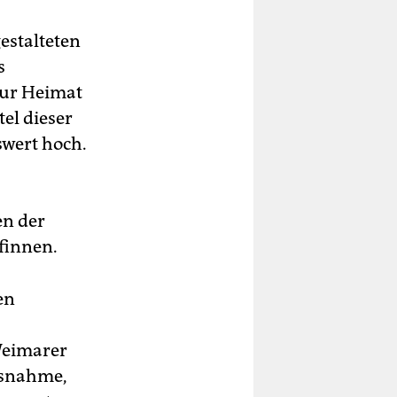
estalteten
s
zur Heimat
tel dieser
swert hoch.
en der
finnen.
en
Weimarer
usnahme,