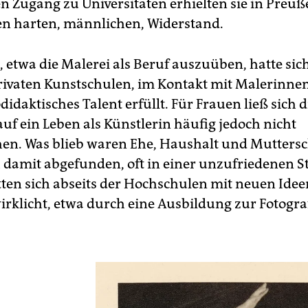
n Zugang zu Universitäten erhielten sie in Preuß
en harten, männlichen, Widerstand.
 etwa die Malerei als Beruf auszuüben, hatte sic
rivaten Kunstschulen, im Kontakt mit Malerinne
idaktisches Talent erfüllt. Für Frauen ließ sich d
uf ein Leben als Künstlerin häufig jedoch nicht
hen. Was blieb waren Ehe, Haushalt und Muttersch
 damit abgefunden, oft in einer unzufriedenen Sti
ten sich abseits der Hochschulen mit neuen Idee
irklicht, etwa durch eine Ausbildung zur Fotogra