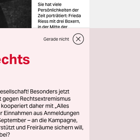
Sie hat viele
Persönlichkeiten der
Zeit porträtiert: Frieda
Riess mit drei Boxern,
in der Mitte der
berühmte Max
Schmeling
Gerade nicht
Foto: ullstein bild
echts
ilungen,
 nahezu
esellschaft! Besonders jetzt
rt gegen Rechtsextremismus
z kooperiert daher mit „Alles
chufen
ller Einnahmen aus Anmeldungen
. September – an die Kampagne,
rstützt und Freiräume sichern will,
st mit der
bei?