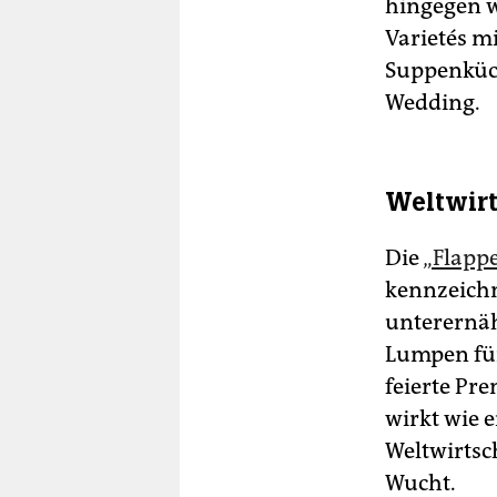
hingegen w
Varietés m
Suppenküc
Wedding.
Weltwirt
Die
„Flappe
kennzeichn
unterernäh
Lumpen für
feierte Pre
wirkt wie 
Weltwirtsch
Wucht.