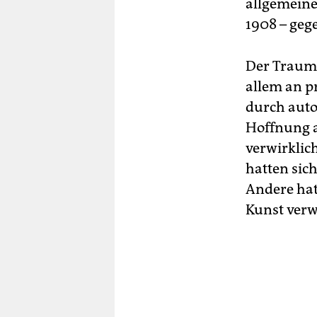
allgemeine
1908 – geg
Der Traum,
allem an p
durch autod
Hoffnung a
verwirklic
hatten sich
Andere hat
Kunst verw