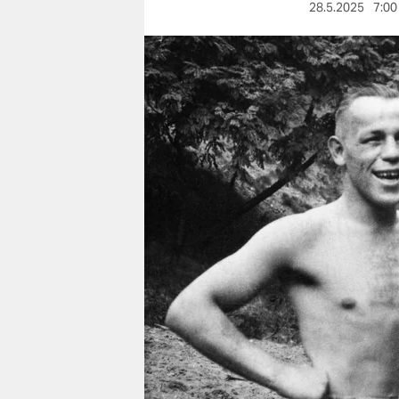
berlin
28.5.2025
7:00
nord
wahrheit
verlag
verlag
veranstaltungen
shop
fragen & hilfe
unterstützen
abo
genossenschaft