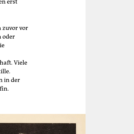
en erst
h zuvor vor
n oder
ie
aft. Viele
lle.
n in der
fin.