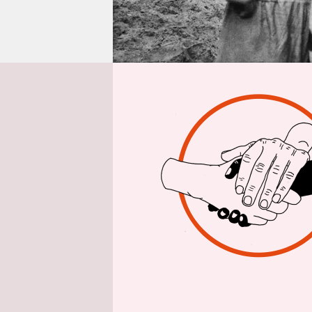
epaper login
Aus Berlin
Ni
Sie gestal
Blickwinke
ikonografi
überkommen
experiment
Weiblichkei
Kamera.