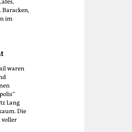
Cafés,
. Baracken,
rn im
ht
ail waren
und
enen
polis“
itz Lang
 kaum. Die
 voller