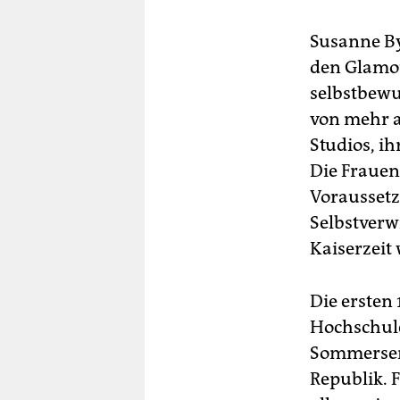
Susanne By
den Glamour
selbstbewu
von mehr al
Studios, i
Die Frauen
Voraussetz
Selbstverw
Kaiserzeit
Die ersten
Hochschule
Sommersem
Republik. 