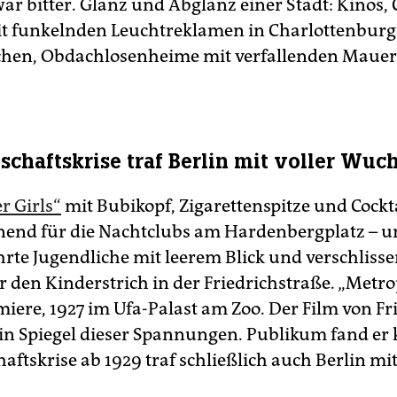
ar bitter. Glanz und Abglanz einer Stadt: Kinos, 
it funkelnden Leuchtreklamen in Charlottenburg
hen, Obdachlosenheime mit verfallenden Maue
schaftskrise traf Berlin mit voller Wuc
r Girls“
mit Bubikopf, Zigarettenspitze und Cockt
end für die Nachtclubs am Hardenbergplatz – 
rte Jugendliche mit leerem Blick und verschliss
 den Kinderstrich in der Friedrichstraße. „Metro
miere, 1927 im Ufa-Palast am Zoo. Der Film von Fr
ein Spiegel dieser Spannungen. Publikum fand er
aftskrise ab 1929 traf schließlich auch Berlin mit