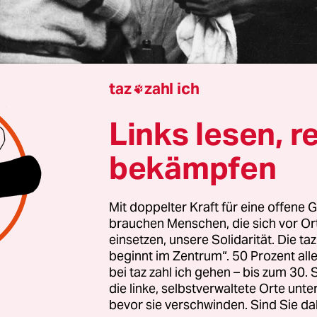
taz
zahl ich

Links lesen, r
colas Basse
bekämpfen
teten alles neu: Motivanordnungen und Bildaufte
l und Belichtungen und das Studio als Raum für
Mit doppelter Kraft für eine offene G
brauchen Menschen, die sich vor O
sche Innovationen. Sie lehnten sich zudem gegen
einsetzen, unsere Solidarität. Die ta
e soziale Rollenzuweisungen für Frauen auf, s
beginnt im Zentrum“. 50 Prozent a
elle bildliche Vorstellungen von emanzipierter
bei taz zahl ich gehen – bis zum 30
die linke, selbstverwaltete Orte unte
t. Und das Berlin der 1920er Jahre liebte ihre Kun
bevor sie verschwinden. Sind Sie da