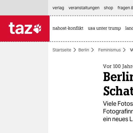
hautnavigation anspringen
hauptinhalt anspringen
footer anspringen
verlag
veranstaltungen
shop
fragen &
nahost-konflikt
usa unter trump
lan

taz zahl ich
taz zahl ich
Startseite
Berlin
Feminismus
V
themen
politik
Vor 100 Jahr
Berli
öko
Schat
gesellschaft
Viele Foto
kultur
Fotografin
ein neues L
sport