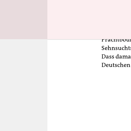
Susanne By
Pionierinn
Eldorado. 
Prachtboul
Sehnsuchts
Dass damal
Deutschen 