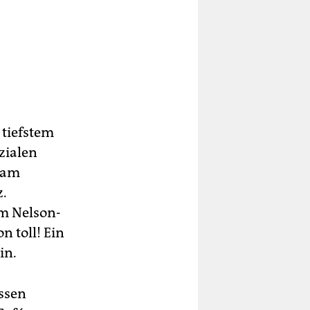
 tiefstem
zialen
 am
z.
im Nelson-
n toll! Ein
in.
ssen