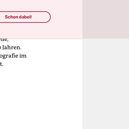
 waren
Schon dabei!
hr
vieles:
ile,
 Jahren.
ografie im
t.