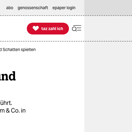
abo
genossenschaft
epaper login

taz zahl ich
taz zahl ich
nd Schatten spielten
und
ührt.
m & Co. in