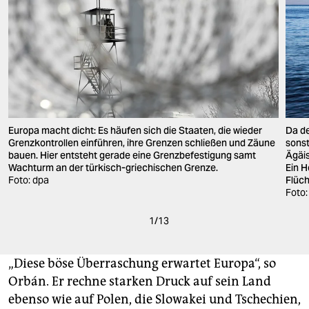
Europa macht dicht: Es häufen sich die Staaten, die wieder
Da de
Grenzkontrollen einführen, ihre Grenzen schließen und Zäune
sonst
bauen. Hier entsteht gerade eine Grenzbefestigung samt
Ägäis
Wachturm an der türkisch-griechischen Grenze.
Ein H
Foto: dpa
Flüch
Foto:
1
/
13
„Diese böse Überraschung erwartet Europa“, so
Orbán. Er rechne starken Druck auf sein Land
ebenso wie auf Polen, die Slowakei und Tschechien,