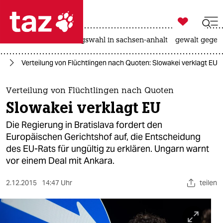

taz zahl ich
hitze
surfen
landtagswahl in sachsen-anhalt
gewalt gegen

taz zahl ich
ht
Verteilung von Flüchtlingen nach Quoten: Slowakei verklagt EU
taz zahl ich
themen
Verteilung von Flüchtlingen nach Quoten
Slowakei verklagt EU
politik
Die Regierung in Bratislava fordert den
öko
Europäischen Gerichtshof auf, die Entscheidung
des EU-Rats für ungültig zu erklären. Ungarn warnt
gesellschaft
vor einem Deal mit Ankara.
kultur
2.12.2015
14:47 Uhr
teilen
sport