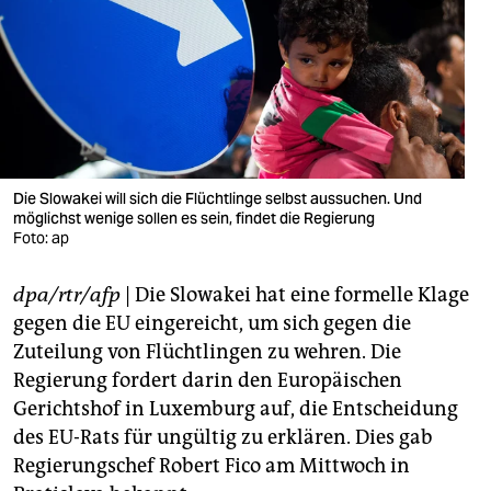
berlin
nord
wahrheit
verlag
verlag
Die Slowakei will sich die Flüchtlinge selbst aussuchen. Und
möglichst wenige sollen es sein, findet die Regierung
veranstaltungen
Foto: ap
shop
dpa/rtr/afp
| Die Slowakei hat eine formelle Klage
fragen & hilfe
gegen die EU eingereicht, um sich gegen die
Zuteilung von Flüchtlingen zu wehren. Die
unterstützen
Regierung fordert darin den Europäischen
Gerichtshof in Luxemburg auf, die Entscheidung
abo
des EU-Rats für ungültig zu erklären. Dies gab
genossenschaft
Regierungschef Robert Fico am Mittwoch in