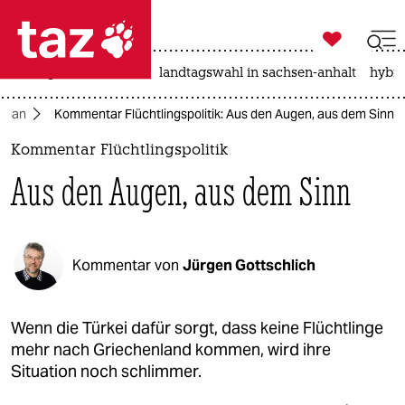

taz zahl ich
niedrigwasser
rente
landtagswahl in sachsen-anhalt
hybri

taz zahl ich
doğan
Kommentar Flüchtlingspolitik: Aus den Augen, aus dem Sinn
taz zahl ich
Kommentar Flüchtlingspolitik
themen
Aus den Augen, aus dem Sinn
politik
öko
Kommentar von
Jürgen Gottschlich
gesellschaft
kultur
Wenn die Türkei dafür sorgt, dass keine Flüchtlinge
mehr nach Griechenland kommen, wird ihre
sport
Situation noch schlimmer.