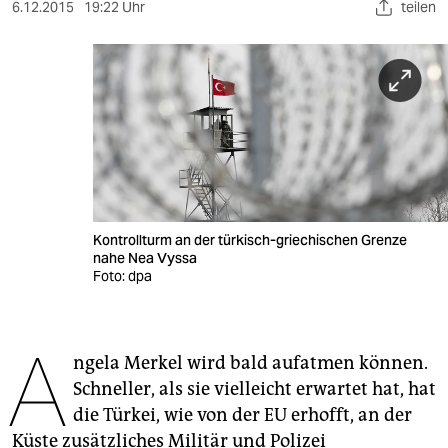
berlin
6.12.2015
19:22 Uhr
teilen
nord
wahrheit
verlag
verlag
veranstaltungen
Kontrollturm an der türkisch-griechischen Grenze
shop
nahe Nea Vyssa
Foto: dpa
fragen & hilfe
unterstützen
A
ngela Merkel wird bald aufatmen können.
abo
Schneller, als sie vielleicht erwartet hat, hat
genossenschaft
die Türkei, wie von der EU erhofft, an der
Küste zusätzliches Militär und Polizei