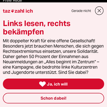
Freie Rede
taz
zahl ich
Gerade nicht

reingehen
Links lesen, rechts
bekämpfen
Newsletter
Mit doppelter Kraft für eine offene Gesellschaft!
Besonders jetzt brauchen Menschen, die sich gegen
team zukunft
Rechtsextremismus einsetzen, unsere Solidarität.
Daher gehen 50 Prozent der Einnahmen aus
taz frisch
Neuanmeldungen an „Alles beginnt im Zentrum“ –
eine Kampagne, die bedrohte linke Kulturzentren
taz zahl ich
und Jugendorte unterstützt. Sind Sie dabei?

taz lab Infobrief
Ja, ich will
Schon dabei!
Veranstaltungen