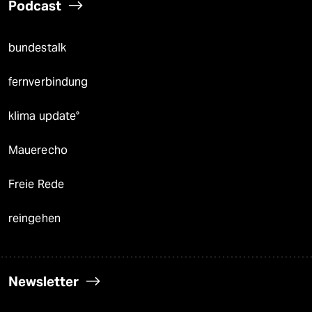
Podcast
bundestalk
fernverbindung
klima update°
Mauerecho
Freie Rede
reingehen
Newsletter