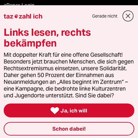
ePaper Login
taz
zahl ich
Gerade nicht

Downloads für Abonnierende
Links lesen, rechts
bekämpfen
© 2026 taz Verlags und Vertriebs GmbH
Alle Rechte vorbehalten. Bei rechtlichen Fragen oder für Genehmigungen
Mit doppelter Kraft für eine offene Gesellschaft!
wenden Sie sich bitte an
lizenzen@taz.de
Besonders jetzt brauchen Menschen, die sich gegen
Rechtsextremismus einsetzen, unsere Solidarität.
Daher gehen 50 Prozent der Einnahmen aus
Feedback
Redaktionsstatut
Kommune-Richtlinien
KI-
Neuanmeldungen an „Alles beginnt im Zentrum“ –
eine Kampagne, die bedrohte linke Kulturzentren
Leitlinie
Informant
Datenschutz
Impressum
AGB
und Jugendorte unterstützt. Sind Sie dabei?
Seitenwende
Einwilligungen widerrufen (Ads)

Ja, ich will
Schon dabei!