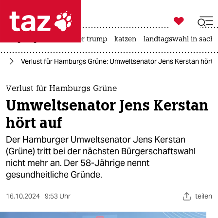

taz zahl ich
bergsteigen
usa unter trump
katzen
landtagswahl in sachs

taz zahl ich
rg
Verlust für Hamburgs Grüne: Umweltsenator Jens Kerstan hört 
taz zahl ich
themen
Verlust für Hamburgs Grüne
Umweltsenator Jens Kerstan
politik
hört auf
öko
Der Hamburger Umweltsenator Jens Kerstan
(Grüne) tritt bei der nächsten Bürgerschaftswahl
gesellschaft
nicht mehr an. Der 58-Jährige nennt
gesundheitliche Gründe.
kultur
sport
16.10.2024
9:53 Uhr
teilen