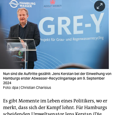
berlin
nord
wahrheit
verlag
verlag
veranstaltungen
shop
Nun sind die Auftritte gezählt: Jens Kerstan bei der Einweihung von
fragen & hilfe
Hamburgs erster Abwasser-Recyclinganlage am 9. September
2024
unterstützen
Foto: dpa | Christian Charisius
abo
Es gibt Momente im Leben eines Politikers, wo er
genossenschaft
merkt, dass sich der Kampf lohnt. Für Hamburgs
scheidenden Umweltsenator Jens Kerstan (Die