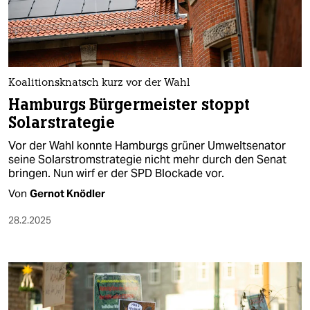
berlin
nord
wahrheit
Koalitionsknatsch kurz vor der Wahl
verlag
Hamburgs Bürgermeister stoppt
Solarstrategie
verlag
Vor der Wahl konnte Hamburgs grüner Umweltsenator
veranstaltungen
seine Solarstromstrategie nicht mehr durch den Senat
bringen. Nun wirf er der SPD Blockade vor.
shop
Von
Gernot Knödler
fragen & hilfe
28.2.2025
unterstützen
abo
genossenschaft