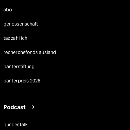
abo
genossenschaft
taz zahl ich
recherchefonds ausland
panterstiftung
panterpreis 2026
Podcast
bundestalk